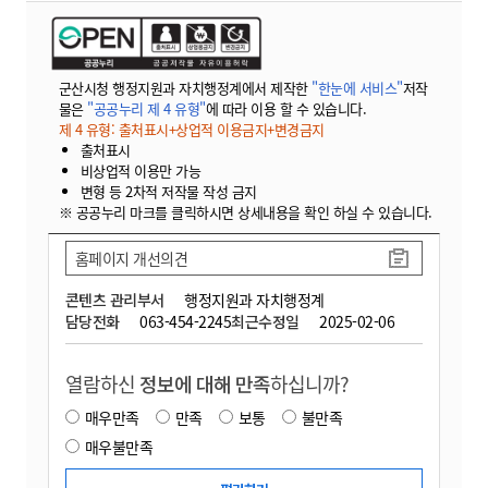
군산시청 행정지원과 자치행정계에서 제작한
"한눈에 서비스"
저작
물은
"공공누리 제 4 유형"
에 따라 이용 할 수 있습니다.
제 4 유형: 출처표시+상업적 이용금지+변경금지
출처표시
비상업적 이용만 가능
변형 등 2차적 저작물 작성 금지
※ 공공누리 마크를 클릭하시면 상세내용을 확인 하실 수 있습니다.
홈페이지 개선의견
콘텐츠 관리부서
행정지원과 자치행정계
담당전화
063-454-2245
최근수정일
2025-02-06
열람하신
정보에 대해 만족
하십니까?
매우만족
만족
보통
불만족
매우불만족