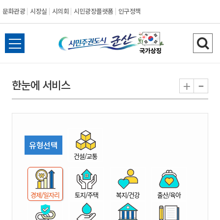
문화관광
시장실
시의회
시민광장플랫폼
인구정책
시
전
검
민
체
색
메
하
-
+
한눈에 서비스
주
뉴
기
열
권
기
도
유형선택
시
건설/교통
군
경제/일자리
토지/주택
복지/건강
출산/육아
산