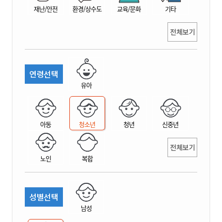
재난/안전
환경/상수도
교육/문화
기타
전체보기
연령선택
유아
아동
청소년
청년
신중년
전체보기
노인
복합
성별선택
남성