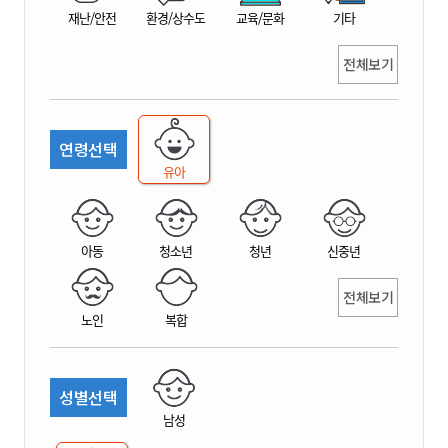
재난/안전
환경/상수도
교육/문화
기타
전체보기
연령선택
유아
아동
청소년
청년
신중년
전체보기
노인
복합
성별선택
남성