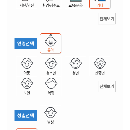
재난/안전
환경/상수도
교육/문화
기타
전체보기
연령선택
유아
아동
청소년
청년
신중년
전체보기
노인
복합
성별선택
남성