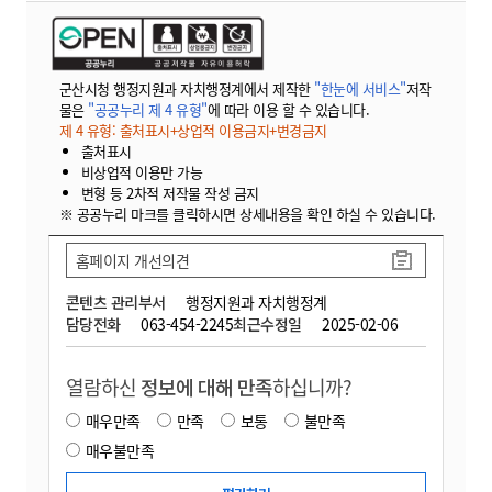
군산시청 행정지원과 자치행정계에서 제작한
"한눈에 서비스"
저작
물은
"공공누리 제 4 유형"
에 따라 이용 할 수 있습니다.
제 4 유형: 출처표시+상업적 이용금지+변경금지
출처표시
비상업적 이용만 가능
변형 등 2차적 저작물 작성 금지
※ 공공누리 마크를 클릭하시면 상세내용을 확인 하실 수 있습니다.
홈페이지 개선의견
콘텐츠 관리부서
행정지원과 자치행정계
담당전화
063-454-2245
최근수정일
2025-02-06
열람하신
정보에 대해 만족
하십니까?
매우만족
만족
보통
불만족
매우불만족