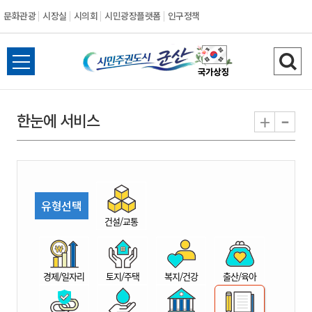
문화관광
시장실
시의회
시민광장플랫폼
인구정책
시
전
검
민
체
색
메
하
-
+
한눈에 서비스
주
뉴
기
열
권
기
도
유형선택
시
건설/교통
군
경제/일자리
토지/주택
복지/건강
출산/육아
산