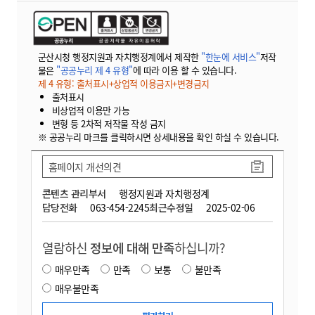
군산시청 행정지원과 자치행정계에서 제작한
"한눈에 서비스"
저작
물은
"공공누리 제 4 유형"
에 따라 이용 할 수 있습니다.
제 4 유형: 출처표시+상업적 이용금지+변경금지
출처표시
비상업적 이용만 가능
변형 등 2차적 저작물 작성 금지
※ 공공누리 마크를 클릭하시면 상세내용을 확인 하실 수 있습니다.
홈페이지 개선의견
콘텐츠 관리부서
행정지원과 자치행정계
담당전화
063-454-2245
최근수정일
2025-02-06
열람하신
정보에 대해 만족
하십니까?
매우만족
만족
보통
불만족
매우불만족