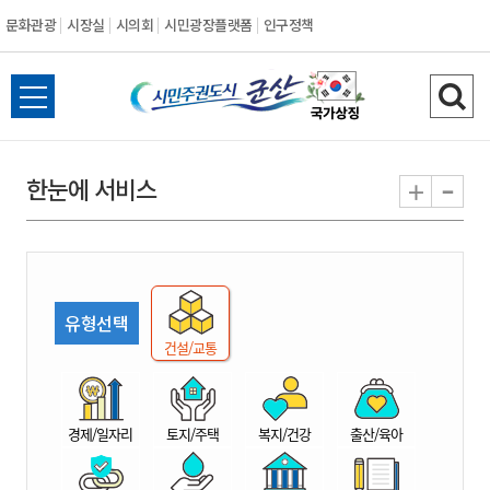
문화관광
시장실
시의회
시민광장플랫폼
인구정책
시
전
검
민
체
색
메
하
-
+
한눈에 서비스
주
뉴
기
열
권
기
도
유형선택
시
건설/교통
군
경제/일자리
토지/주택
복지/건강
출산/육아
산