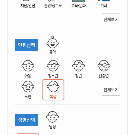
재난/안전
환경/상수도
교육/문화
기타
전체보기
연령선택
유아
아동
청소년
청년
신중년
전체보기
노인
복합
성별선택
남성