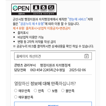
군산시청 행정지원과 자치행정계에서 제작한
"한눈에 서비스"
저작
물은
"공공누리 제 4 유형"
에 따라 이용 할 수 있습니다.
제 4 유형: 출처표시+상업적 이용금지+변경금지
출처표시
비상업적 이용만 가능
변형 등 2차적 저작물 작성 금지
※ 공공누리 마크를 클릭하시면 상세내용을 확인 하실 수 있습니다.
홈페이지 개선의견
콘텐츠 관리부서
행정지원과 자치행정계
담당전화
063-454-2245
최근수정일
2025-02-06
열람하신
정보에 대해 만족
하십니까?
매우만족
만족
보통
불만족
매우불만족