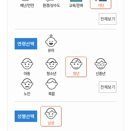
재난/안전
환경/상수도
교육/문화
기타
전체보기
연령선택
유아
아동
청소년
청년
신중년
전체보기
노인
복합
성별선택
남성