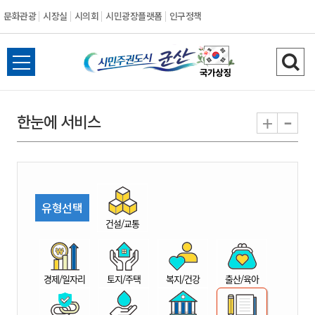
문화관광
시장실
시의회
시민광장플랫폼
인구정책
시
전
검
민
체
색
메
하
-
+
한눈에 서비스
주
뉴
기
열
권
기
도
유형선택
시
건설/교통
군
경제/일자리
토지/주택
복지/건강
출산/육아
산