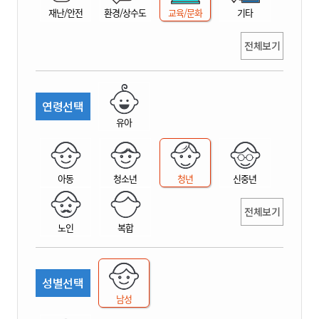
재난/안전
환경/상수도
교육/문화
기타
전체보기
연령선택
유아
아동
청소년
청년
신중년
전체보기
노인
복합
성별선택
남성