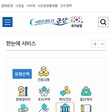
문화관광
시장실
시의회
시민광장플랫폼
인구정책
시
전
검
민
체
색
메
하
-
+
한눈에 서비스
주
뉴
기
열
권
기
도
유형선택
시
건설/교통
군
경제/일자리
토지/주택
복지/건강
출산/육아
산