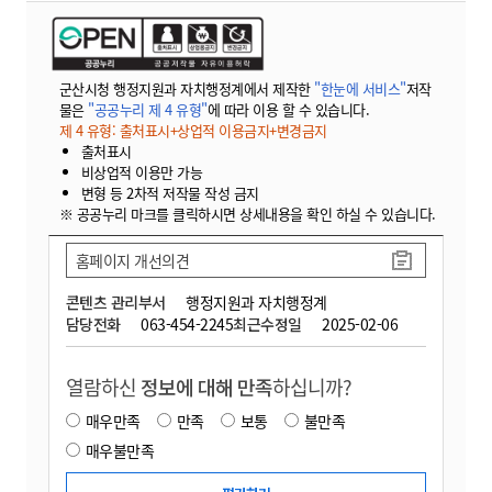
군산시청 행정지원과 자치행정계에서 제작한
"한눈에 서비스"
저작
물은
"공공누리 제 4 유형"
에 따라 이용 할 수 있습니다.
제 4 유형: 출처표시+상업적 이용금지+변경금지
출처표시
비상업적 이용만 가능
변형 등 2차적 저작물 작성 금지
※ 공공누리 마크를 클릭하시면 상세내용을 확인 하실 수 있습니다.
홈페이지 개선의견
콘텐츠 관리부서
행정지원과 자치행정계
담당전화
063-454-2245
최근수정일
2025-02-06
열람하신
정보에 대해 만족
하십니까?
매우만족
만족
보통
불만족
매우불만족