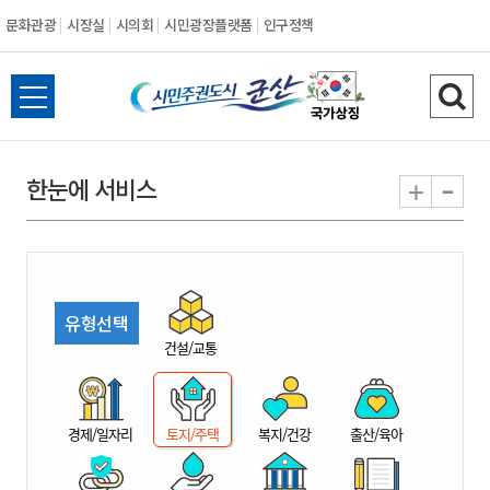
문화관광
시장실
시의회
시민광장플랫폼
인구정책
시
전
검
민
체
색
메
하
-
+
한눈에 서비스
주
뉴
기
열
권
기
도
유형선택
시
건설/교통
군
경제/일자리
토지/주택
복지/건강
출산/육아
산