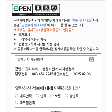
군산시청 행정지원과 자치행정계에서 제작한
"한눈에 서비스"
저작
물은
"공공누리 제 4 유형"
에 따라 이용 할 수 있습니다.
제 4 유형: 출처표시+상업적 이용금지+변경금지
출처표시
비상업적 이용만 가능
변형 등 2차적 저작물 작성 금지
※ 공공누리 마크를 클릭하시면 상세내용을 확인 하실 수 있습니다.
홈페이지 개선의견
콘텐츠 관리부서
행정지원과 자치행정계
담당전화
063-454-2245
최근수정일
2025-02-06
열람하신
정보에 대해 만족
하십니까?
매우만족
만족
보통
불만족
매우불만족