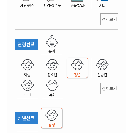
재난/안전
환경/상수도
교육/문화
기타
전체보기
연령선택
유아
아동
청소년
청년
신중년
전체보기
노인
복합
성별선택
남성