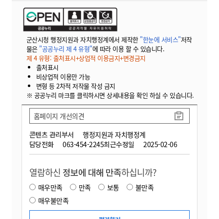
군산시청 행정지원과 자치행정계에서 제작한
"한눈에 서비스"
저작
물은
"공공누리 제 4 유형"
에 따라 이용 할 수 있습니다.
제 4 유형: 출처표시+상업적 이용금지+변경금지
출처표시
비상업적 이용만 가능
변형 등 2차적 저작물 작성 금지
※ 공공누리 마크를 클릭하시면 상세내용을 확인 하실 수 있습니다.
홈페이지 개선의견
콘텐츠 관리부서
행정지원과 자치행정계
담당전화
063-454-2245
최근수정일
2025-02-06
열람하신
정보에 대해 만족
하십니까?
매우만족
만족
보통
불만족
매우불만족