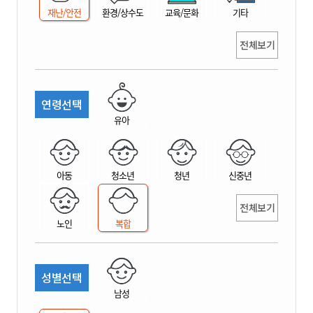
재난/안전
환경/상수도
교육/문화
기타
전체보기
연령선택
유아
아동
청소년
청년
신중년
전체보기
노인
복합
성별선택
남성