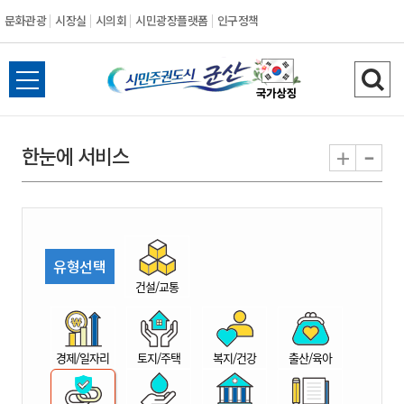
문화관광
시장실
시의회
시민광장플랫폼
인구정책
시
전
검
민
체
색
메
하
-
+
한눈에 서비스
주
뉴
기
열
권
기
도
유형선택
시
건설/교통
군
경제/일자리
토지/주택
복지/건강
출산/육아
산