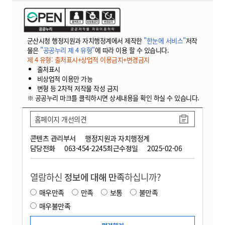
군산시청 행정지원과 자치행정계에서 제작한
"한눈에 서비스"
저작
물은
"공공누리 제 4 유형"
에 따라 이용 할 수 있습니다.
제 4 유형: 출처표시+상업적 이용금지+변경금지
출처표시
비상업적 이용만 가능
변형 등 2차적 저작물 작성 금지
※ 공공누리 마크를 클릭하시면 상세내용을 확인 하실 수 있습니다.
홈페이지 개선의견
콘텐츠 관리부서
행정지원과 자치행정계
담당전화
063-454-2245
최근수정일
2025-02-06
열람하신
정보에 대해 만족
하십니까?
매우만족
만족
보통
불만족
매우불만족