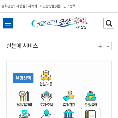
문화관광
시장실
시의회
시민광장플랫폼
인구정책
시
전
검
민
체
색
메
하
-
+
한눈에 서비스
주
뉴
기
열
권
기
도
유형선택
시
건설/교통
군
경제/일자리
토지/주택
복지/건강
출산/육아
산