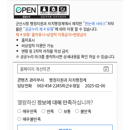
군산시청 행정지원과 자치행정계에서 제작한
"한눈에 서비스"
저작
물은
"공공누리 제 4 유형"
에 따라 이용 할 수 있습니다.
제 4 유형: 출처표시+상업적 이용금지+변경금지
출처표시
비상업적 이용만 가능
변형 등 2차적 저작물 작성 금지
※ 공공누리 마크를 클릭하시면 상세내용을 확인 하실 수 있습니다.
홈페이지 개선의견
콘텐츠 관리부서
행정지원과 자치행정계
담당전화
063-454-2245
최근수정일
2025-02-06
열람하신
정보에 대해 만족
하십니까?
매우만족
만족
보통
불만족
매우불만족