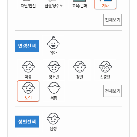
재난/안전
환경/상수도
교육/문화
기타
전체보기
연령선택
유아
아동
청소년
청년
신중년
전체보기
노인
복합
성별선택
남성