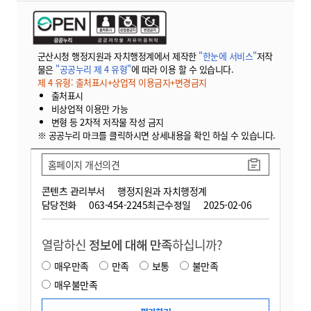
군산시청 행정지원과 자치행정계에서 제작한
"한눈에 서비스"
저작
물은
"공공누리 제 4 유형"
에 따라 이용 할 수 있습니다.
제 4 유형: 출처표시+상업적 이용금지+변경금지
출처표시
비상업적 이용만 가능
변형 등 2차적 저작물 작성 금지
※ 공공누리 마크를 클릭하시면 상세내용을 확인 하실 수 있습니다.
홈페이지 개선의견
콘텐츠 관리부서
행정지원과 자치행정계
담당전화
063-454-2245
최근수정일
2025-02-06
열람하신
정보에 대해 만족
하십니까?
매우만족
만족
보통
불만족
매우불만족