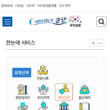
문화관광
시장실
시의회
시민광장플랫폼
인구정책
시
전
검
민
체
색
메
하
-
+
한눈에 서비스
주
뉴
기
열
권
기
도
유형선택
시
건설/교통
군
경제/일자리
토지/주택
복지/건강
출산/육아
산