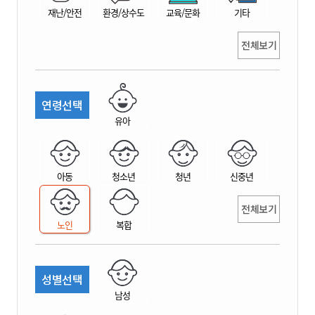
재난/안전
환경/상수도
교육/문화
기타
전체보기
연령선택
유아
아동
청소년
청년
신중년
전체보기
노인
복합
성별선택
남성