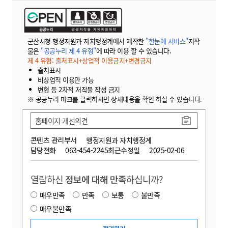
군산시청 행정지원과 자치행정계에서 제작한
"한눈에 서비스"
저작
물은
"공공누리 제 4 유형"
에 따라 이용 할 수 있습니다.
제 4 유형: 출처표시+상업적 이용금지+변경금지
출처표시
비상업적 이용만 가능
변형 등 2차적 저작물 작성 금지
※ 공공누리 마크를 클릭하시면 상세내용을 확인 하실 수 있습니다.
홈페이지 개선의견
콘텐츠 관리부서
행정지원과 자치행정계
담당전화
063-454-2245
최근수정일
2025-02-06
열람하신
정보에 대해 만족
하십니까?
매우만족
만족
보통
불만족
매우불만족