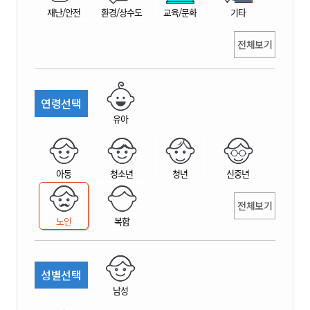
재난/안전
환경/상수도
교육/문화
기타
전체보기
연령선택
유아
아동
청소년
청년
신중년
전체보기
노인
복합
성별선택
남성