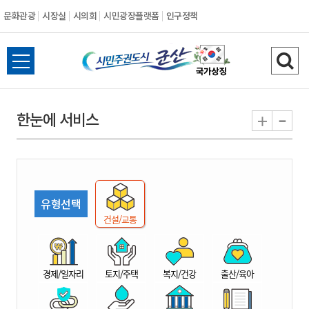
문화관광
시장실
시의회
시민광장플랫폼
인구정책
시
전
검
민
체
색
메
하
-
+
한눈에 서비스
주
뉴
기
열
권
기
도
유형선택
시
건설/교통
군
경제/일자리
토지/주택
복지/건강
출산/육아
산