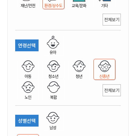
재난/안전
환경/상수도
교육/문화
기타
전체보기
연령선택
유아
아동
청소년
청년
신중년
전체보기
노인
복합
성별선택
남성