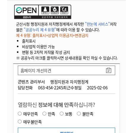
군산시청 행정지원과 자치행정계에서 제작한
"한눈에 서비스"
저작
물은
"공공누리 제 4 유형"
에 따라 이용 할 수 있습니다.
제 4 유형: 출처표시+상업적 이용금지+변경금지
출처표시
비상업적 이용만 가능
변형 등 2차적 저작물 작성 금지
※ 공공누리 마크를 클릭하시면 상세내용을 확인 하실 수 있습니다.
홈페이지 개선의견
콘텐츠 관리부서
행정지원과 자치행정계
담당전화
063-454-2245
최근수정일
2025-02-06
열람하신
정보에 대해 만족
하십니까?
매우만족
만족
보통
불만족
매우불만족