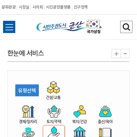
문화관광
시장실
시의회
시민광장플랫폼
인구정책
시
전
검
민
체
색
메
하
-
+
한눈에 서비스
주
뉴
기
열
권
기
도
유형선택
시
건설/교통
군
경제/일자리
토지/주택
복지/건강
출산/육아
산