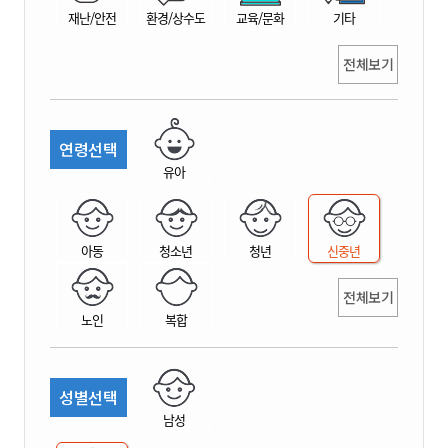
재난/안전
환경/상수도
교육/문화
기타
전체보기
연령선택
유아
아동
청소년
청년
신중년
전체보기
노인
복합
성별선택
남성