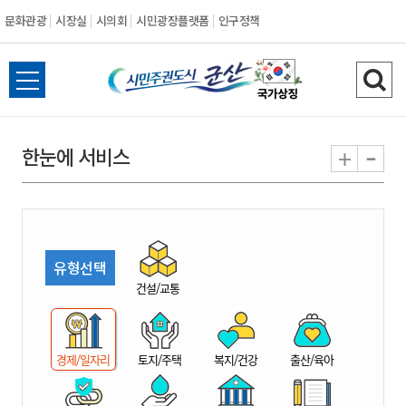
문화관광
시장실
시의회
시민광장플랫폼
인구정책
시
전
검
민
체
색
메
하
-
+
한눈에 서비스
주
뉴
기
열
권
기
도
유형선택
시
건설/교통
군
경제/일자리
토지/주택
복지/건강
출산/육아
산