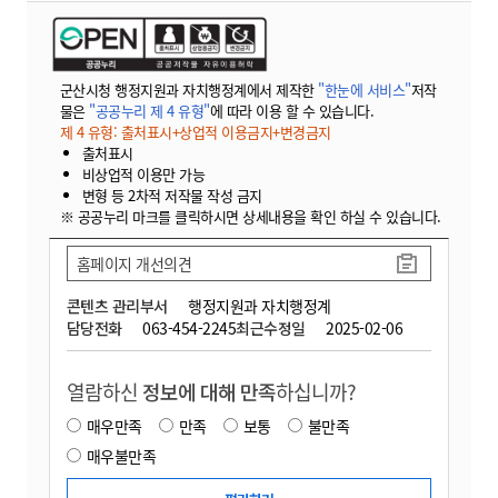
군산시청 행정지원과 자치행정계에서 제작한
"한눈에 서비스"
저작
물은
"공공누리 제 4 유형"
에 따라 이용 할 수 있습니다.
제 4 유형: 출처표시+상업적 이용금지+변경금지
출처표시
비상업적 이용만 가능
변형 등 2차적 저작물 작성 금지
※ 공공누리 마크를 클릭하시면 상세내용을 확인 하실 수 있습니다.
홈페이지 개선의견
콘텐츠 관리부서
행정지원과 자치행정계
담당전화
063-454-2245
최근수정일
2025-02-06
열람하신
정보에 대해 만족
하십니까?
매우만족
만족
보통
불만족
매우불만족