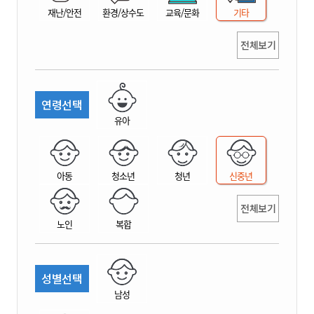
재난/안전
환경/상수도
교육/문화
기타
전체보기
연령선택
유아
아동
청소년
청년
신중년
전체보기
노인
복합
성별선택
남성