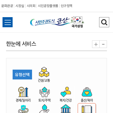
문화관광
시장실
시의회
시민광장플랫폼
인구정책
시
전
검
민
체
색
메
하
-
+
한눈에 서비스
주
뉴
기
열
권
기
도
유형선택
시
건설/교통
군
경제/일자리
토지/주택
복지/건강
출산/육아
산