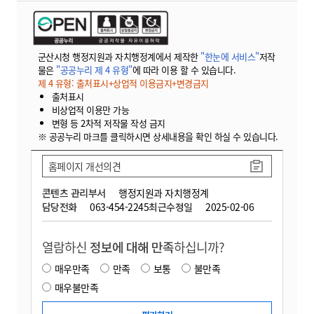
군산시청 행정지원과 자치행정계에서 제작한
"한눈에 서비스"
저작
물은
"공공누리 제 4 유형"
에 따라 이용 할 수 있습니다.
제 4 유형: 출처표시+상업적 이용금지+변경금지
출처표시
비상업적 이용만 가능
변형 등 2차적 저작물 작성 금지
※ 공공누리 마크를 클릭하시면 상세내용을 확인 하실 수 있습니다.
홈페이지 개선의견
콘텐츠 관리부서
행정지원과 자치행정계
담당전화
063-454-2245
최근수정일
2025-02-06
열람하신
정보에 대해 만족
하십니까?
매우만족
만족
보통
불만족
매우불만족