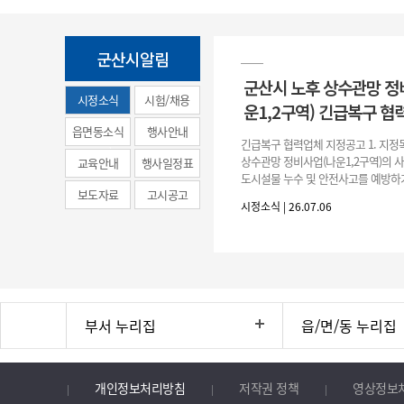
군산시알림
군산시 노후 상수관망 정
시정소식
시험/채용
운1,2구역) 긴급복구 협
(municipal
읍면동소식
행사안내
긴급복구 협력업체 지정공고 1. 지정
news)
상수관망 정비사업(나운1,2구역)의 
교육안내
행사일정표
도시설물 누수 및 안전사고를 예방하
보도자료
고시공고
긴급복구공사 및 소규모 긴급공사를 
시정소식 | 26.07.06
구업체 지정 2. 협력업체
부서 누리집
읍/면/동 누리집
개인정보처리방침
저작권 정책
영상정보