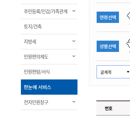
림
계약정보공개
전화번호안내
전화번호안내
전화번호안내
전화번호안내
전화번호안내
전화번호안내
전화번호안내
전화번호안내
군산시보
장사정보
열
주민등록/인감/가족관계
입찰/계약정보
연령선택
읍면동소식
주민복지 안내서
주요시책
림
수산업
찾아오시는길
찾아오시는길
찾아오시는길
찾아오시는길
찾아오시는길
찾아오시는길
찾아오시는길
찾아오시는길
용역과제
열
민원편의제도
토지/건축
웹진 열린군산
시정계획
어업현황
림
타기관소식
민원 1회방문 처리제
주요업무
수산물 안전정보
열
지방세
성별선택
어디서나 민원처리제
시정백서
림
군산수산물 소비촉진행사
상품권 구매 사용 및 관리
사전심사 청구제도
열
민원편의제도
군산 특화 수산물
림
민원인 후견인제
열
민원편람/서식
복합민원 상담예약제
림
폐업신고 원스톱서비스
열
한눈에 서비스
납세자 보호관제도
림
『안심상속』 원스톱 서비
열
전자민원창구
스
번호
림