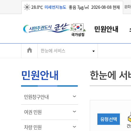
맑음
문화
28.0℃
미세먼지농도
좋음 7㎍/㎥
2026-08-08 현재
시
민원안내
민
전
한눈에 서비스
군산새만금
민원안내
소통참여
생활복지
경제산업
정보공개
군산소개
전북소개
주
군산에서 시작되는 새만금
전북특별자치도 소개
군산사랑상품권
민원창구안내
정보공개제도
복지/보건
시정알림
군산시 비전
체
권
민원이용안내
시정소식
인구정책
상품권 안내
제도안내
전북특별자치도란?
메
민원안내
한눈에 서
민원수수료
시험/채용
통합돌봄
상품권 공지사항
비공개대상정보
전북특별자치도 용어 Q&A
뉴
도
종합민원창구
보도자료
주민복지
상품권 Q&A
불복구제절차
자료실
시
아름다운 배려창구
행사안내
아동/청소년
상품권 이용규약
수수료
열
민원창구안내
홍보영상 게시판
토지정보민원창구
행사일정표
여성/가족
판매대행점 조회
정보공개서식
림
군
대표전화
대표전화
대표전화
대표전화
대표전화
대표전화
대표전화
대표전화
063-454-4000
063-454-4000
063-454-4000
063-454-4000
063-454-4000
063-454-4000
063-454-4000
063-454-4000
열
여권 민원
무인민원발급기
교육안내
노인복지
지류상품권 재고조회
림
유형선택
산
보건소식
장애인복지
부서 및 담당자 연락처
부서 및 담당자 연락처
부서 및 담당자 연락처
부서 및 담당자 연락처
부서 및 담당자 연락처
부서 및 담당자 연락처
부서 및 담당자 연락처
부서 및 담당자 연락처
건
열
차량 민원
고시공고
사회서비스(바우처)