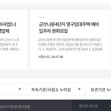
비사업(나
군산나운4단지 영구임대주택 예비
력업체
입주자 완화모집
목적 군산시 노후
[군산나운4단지 영구임대주택 예비입주자 완화모집]
사업대상지 내 수
자세한 사항은 첨부한 모집공고를 참고하시기 바랍니
기 위해 시행되는
다. 1. 대상단지 : 군산나운4단지 영구임대 2. 공급내용
수행하기 위한 복
: 26.37㎡ (7평) 500호 3. 공 고 일 : 2026. 7. 6.
시정소식 | 26.07.06
직속기관/사업소 누리집
유관기관 누
찾아오시는길
처리기기운영·관리방침