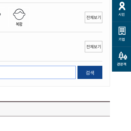
개
재정정보 공개
공공저작물
션
시민
통계정보
행정규제개혁
전체보기
소상공인 지원
복합
민방위/재난안전
시스템
행정규제개혁안내
고유가 피해지원금
민방위
규제신문고
군산사랑배달 배달의명수
기업
재난안전
전체보기
규제입증요청
카드수수료 지원
풍수해보험
사
규제정보포털
소상공인지원
재해예방
관광객
관련기관 안내
검색
군산시착한가격업소
시민대상보험
통계
영조물 배상보험
인 현황
군산시민 안전보험
군산시민 자전거보험
군산 상품
농업인안전보험 농가부담
 가이드북
금 지원사업