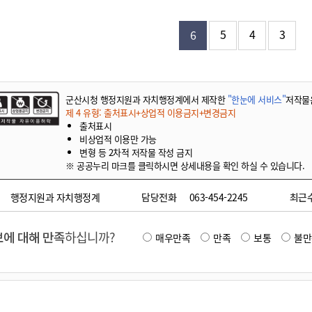
기부자 예우제
기부자 명예의 전당
5
4
3
6
기금사업
군산시 답례품
고향사랑기부제 소식
군산시청 행정지원과 자치행정계에서 제작한
"한눈에 서비스"
저작물
제 4 유형: 출처표시+상업적 이용금지+변경금지
출처표시
비상업적 이용만 가능
변형 등 2차적 저작물 작성 금지
※ 공공누리 마크를 클릭하시면 상세내용을 확인 하실 수 있습니다.
행정지원과 자치행정계
담당전화
063-454-2245
최근
에 대해 만족
하십니까?
매우만족
만족
보통
불만