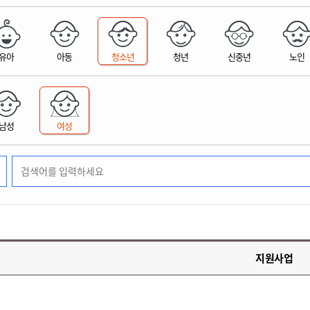
위원회 현황
공공데이터 개방
업무추진비공
군산시 무상교통
공부의 명수
정부24
위원회 명단공개
공공데이터 개방
예산/재정
법률정보
국민신문고
건설
부동산
에너지
유아
아동
청소년
청년
신중년
노인
환경
청소
위생
위원회 회의록 공개
공공데이터 수요조사
민원편람/서식
한눈에 서비스
전자가족관계등록
예산안내
조례규칙 입법예고
경제동향
도로/가로등
부동산 정보
태양광
환경선언문
청소정보
공중위생
재정공시
조례규칙 입법예고(구)
물가정보
자전거
주소/건축/지적/지리정보
가스/석유
인터넷등기소
환경기본정보
대형폐기물 배출신고
위생용품 제조업
결산보고서
법률정보 관련사이트
사회조사
조상땅찾기
국세청홈택스
남성
여성
화학물질 관리지도
공모사업
생활쓰레기 처리요령
식품위생
중기지방재정계획
사업체조
위택스
미세먼지 대응
음식물쓰레기 처리요령
문화 콘텐츠업
투자심사
통계연보
부동산통합민원
환경영향평가
폐기물 처리시설 현황
예산낭비신고
청년통계
체육
공공데이터포털
석면해체 건축물정보
보조금 부정수급 신고
주민등록
새올전자민원창구
체육시설 안내
환경오염업소 공개
공유재산
체류외국
군산시체육회
환경 관련사이트
재정용어사전
생활체육 공지
지원사업
군산시 고향사랑기부제
고향사랑기부제 소개
군산상품