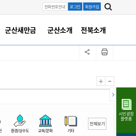
전화번호안내
로그인
회원가입
군산새만금
군산소개
전북소개
정 대응
족관계
부서/업무
RE100의 중심 새만금
도시/공원/주택
산업인프라
정책실명제
토지/건축
읍면동 안내
군산새만금 홍보 영상
조직운영6대지표
농업/축산업
도시재생
지방세
족관계
도시계획/지구단위계획
군산국가산업단지
정책실명제 안내
지방세
도시재생사업
민선8기 농업비전/발전방
공무원 정원
향
-
+
공원녹지
군산2국가산업단지
국민신청실명제안내
지방세환급금신청
도시재생(현장)지원센터
과장급이상 상위직 비율
농산물 유통
식
주택
새만금산업단지
정책실명제 중점관리 대상
지방세 상담챗봇
도시재생시설 현황
공무원 1인당 주민수
가축방역
자료실
자유무역지역
도시재생 공지/행사
현장공무원 비율
동물복지
지방산업단지
재정규모대비 인건비운영
시민광장
농공단지
실국본부수
플랫폼
전체보기
림 서비
산업단지 지도
내고장 알리미
전
환경/상수도
교육/문화
기타
구
항만/여객/공항/철도/컨벤