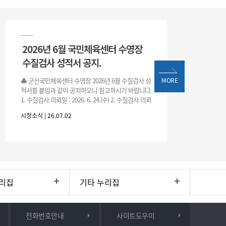
2026년 6월 국민체육센터 수영장
수질검사 성적서 공지.
♣ 군산국민체육센터 수영장 2026년 6월 수질검사 성
MORE
적서를 붙임과 같이 공지하오니 참고하시기 바랍니다.
1. 수질검사 의뢰일 : 2026. 6. 24.(수) 2. 수질검사 의뢰
처 : 전북대학교 물환경연구센터 3. 근거 : 『체육시설
시정소식 | 26.07.02
리집
기타 누리집
전화번호안내
사이트도우미