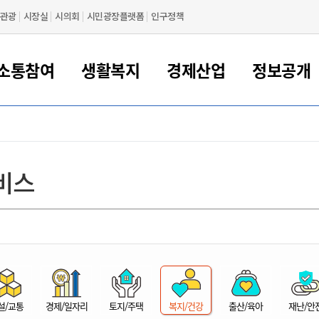
관광
시장실
시의회
시민광장플랫폼
인구정책
소통참여
생활복지
경제산업
정보공개
새만금 해양거점도시 군산
정보공개 목록/청구
시민참여서비스
여권 민원
기업지원
교육
군산시 소개
군산시 관할권 주요논리
각종 신고/민원
사전정보공표
일자리/창업
차량 민원
상하수도
시청안내
새만금 관할구역 결
주민등록/인감/가
교통안내
기업목록
인사운영
SNS소식
여권발급안내
시민광장플랫폼
교육지원
투자기업 인센티브
정보공개 목록/청구
군산 현황
차량등록사업소 안내
하수도 계획
군산시 명장
사전정보공표
청사종합안내
주민등록/인감/가
시내버스
일반기업 목록
2022년도 통계
조직도
비스
여권 서식
시장에게 바란다
평생교육
기업지원정책
군산의 역사
차량 신규/이전 등록
상수도시설
구인구직
수시공표
전화번호안내
각종서식
택시
사회적경제기업
2023년도 통계
업무
나의민원
학자금대출이자지원
경제 공지/서식
수상현황
저당권 설정/말소 등록
수질검사
청년뜰(청년센터/창업센터)
부서별 팩스번호
시외버스/고속버스
공장 검색
2024년도 통계
부서소
나도한마디
우리아이 꿈탐험 지원사업
기업애로해소SOS
자연지리특성
등록원부 열람/발급
상수도/하수도 요금
시청 오시는 길
철도/항공
2025년도 통계
부서별 
군산시사회적경제지원센터
칭찬합시다
시민정보화교육
강소연구개발특구
행정구역/행정지도
자동차 등록 서식
요금조회납부시스템
여객선
설문조사
부모학교예약시스템
자매결연/국제협력 도시
자동차 과태료 조회 및 납부
공공하수처리시설
교통 관련사이트
일자리 지원사업
자원봉사참여
군산어린이시청
군산의 상징
자동차 정기(종합)검사 기
주정차단속 문자알
일자리지원센터
설/교통
경제/일자리
토지/주택
복지/건강
출산/육아
재난/안
간조회 및 검사예약
스
전자민원창
적극행정
디지털배움터