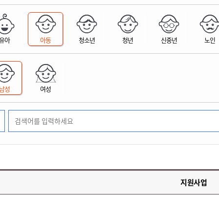
위원회 현황
공공데이터 개방
업무추진비공
군산시 무상교통
공부의 명수
정부24
위원회 명단공개
공공데이터 개방
예산/재정
법률정보
국민신문고
건설
부동산
에너지
유아
아동
청소년
청년
신중년
노인
환경
청소
위생
위원회 회의록 공개
공공데이터 수요조사
민원편람/서식
한눈에 서비스
전자가족관계등록
예산안내
조례규칙 입법예고
경제동향
도로/가로등
부동산 정보
태양광
환경선언문
청소정보
공중위생
재정공시
조례규칙 입법예고(구)
물가정보
자전거
주소/건축/지적/지리정보
가스/석유
인터넷등기소
환경기본정보
대형폐기물 배출신고
위생용품 제조업
결산보고서
법률정보 관련사이트
사회조사
조상땅찾기
국세청홈택스
남성
여성
화학물질 관리지도
공모사업
생활쓰레기 처리요령
식품위생
중기지방재정계획
사업체조
위택스
미세먼지 대응
음식물쓰레기 처리요령
문화 콘텐츠업
투자심사
통계연보
부동산통합민원
환경영향평가
폐기물 처리시설 현황
예산낭비신고
청년통계
체육
공공데이터포털
석면해체 건축물정보
보조금 부정수급 신고
주민등록
새올전자민원창구
체육시설 안내
환경오염업소 공개
공유재산
체류외국
군산시체육회
환경 관련사이트
재정용어사전
생활체육 공지
지원사업
군산시 고향사랑기부제
고향사랑기부제 소개
군산상품