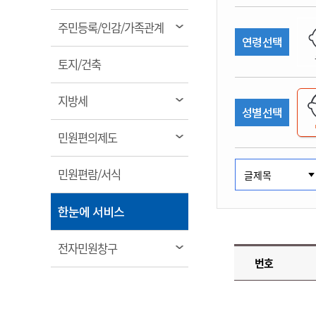
림
계약정보공개
전화번호안내
전화번호안내
전화번호안내
전화번호안내
전화번호안내
전화번호안내
전화번호안내
전화번호안내
군산시보
장사정보
열
주민등록/인감/가족관계
입찰/계약정보
연령선택
읍면동소식
주민복지 안내서
주요시책
림
수산업
찾아오시는길
찾아오시는길
찾아오시는길
찾아오시는길
찾아오시는길
찾아오시는길
찾아오시는길
찾아오시는길
용역과제
열
민원편의제도
토지/건축
웹진 열린군산
시정계획
어업현황
림
타기관소식
민원 1회방문 처리제
주요업무
수산물 안전정보
열
지방세
성별선택
어디서나 민원처리제
시정백서
림
군산수산물 소비촉진행사
상품권 구매 사용 및 관리
사전심사 청구제도
열
민원편의제도
군산 특화 수산물
림
민원인 후견인제
열
민원편람/서식
복합민원 상담예약제
림
폐업신고 원스톱서비스
열
한눈에 서비스
납세자 보호관제도
림
『안심상속』 원스톱 서비
열
전자민원창구
스
번호
림