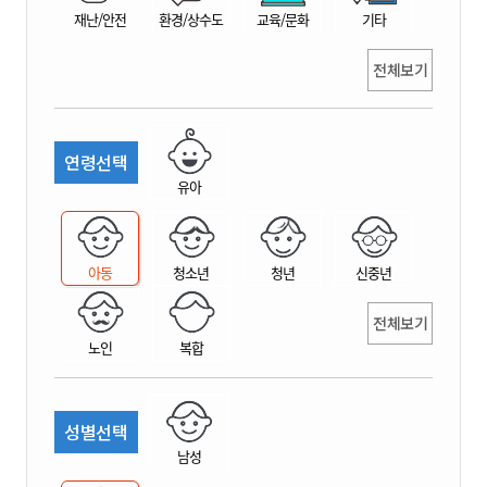
재난/안전
환경/상수도
교육/문화
기타
전체보기
연령선택
유아
아동
청소년
청년
신중년
전체보기
노인
복합
성별선택
남성