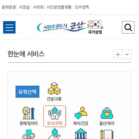
문화관광
시장실
시의회
시민광장플랫폼
인구정책
시
전
검
민
체
색
메
하
-
+
한눈에 서비스
주
뉴
기
열
권
기
도
유형선택
시
건설/교통
군
경제/일자리
토지/주택
복지/건강
출산/육아
산