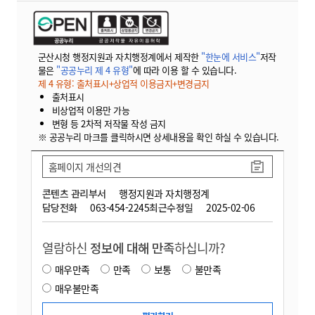
군산시청 행정지원과 자치행정계에서 제작한
"한눈에 서비스"
저작
물은
"공공누리 제 4 유형"
에 따라 이용 할 수 있습니다.
제 4 유형: 출처표시+상업적 이용금지+변경금지
출처표시
비상업적 이용만 가능
변형 등 2차적 저작물 작성 금지
※ 공공누리 마크를 클릭하시면 상세내용을 확인 하실 수 있습니다.
홈페이지 개선의견
콘텐츠 관리부서
행정지원과 자치행정계
담당전화
063-454-2245
최근수정일
2025-02-06
열람하신
정보에 대해 만족
하십니까?
매우만족
만족
보통
불만족
매우불만족