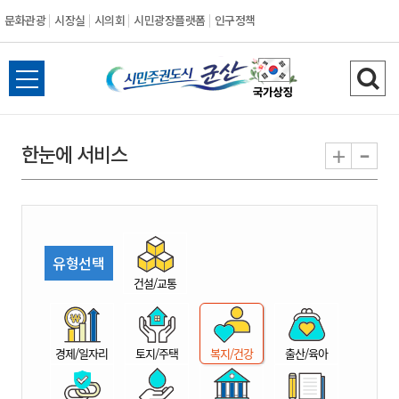
문화관광
시장실
시의회
시민광장플랫폼
인구정책
시
전
검
민
체
색
메
하
-
+
한눈에 서비스
주
뉴
기
열
권
기
도
유형선택
시
건설/교통
군
경제/일자리
토지/주택
복지/건강
출산/육아
산