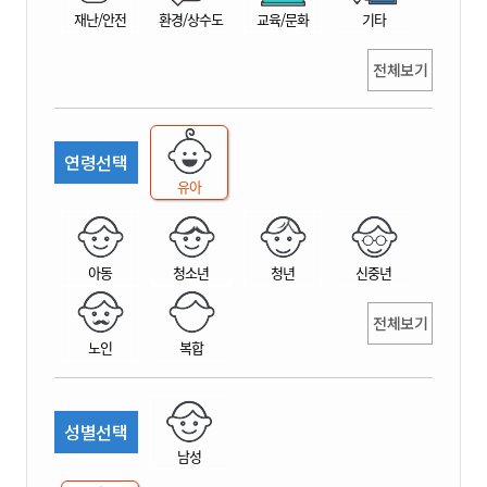
재난/안전
환경/상수도
교육/문화
기타
전체보기
연령선택
유아
아동
청소년
청년
신중년
전체보기
노인
복합
성별선택
남성