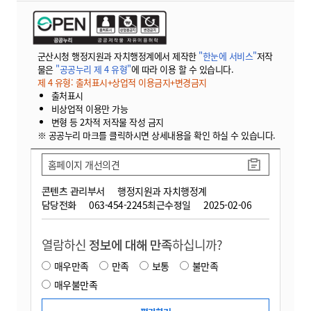
군산시청 행정지원과 자치행정계에서 제작한
"한눈에 서비스"
저작
물은
"공공누리 제 4 유형"
에 따라 이용 할 수 있습니다.
제 4 유형: 출처표시+상업적 이용금지+변경금지
출처표시
비상업적 이용만 가능
변형 등 2차적 저작물 작성 금지
※ 공공누리 마크를 클릭하시면 상세내용을 확인 하실 수 있습니다.
홈페이지 개선의견
콘텐츠 관리부서
행정지원과 자치행정계
담당전화
063-454-2245
최근수정일
2025-02-06
열람하신
정보에 대해 만족
하십니까?
매우만족
만족
보통
불만족
매우불만족