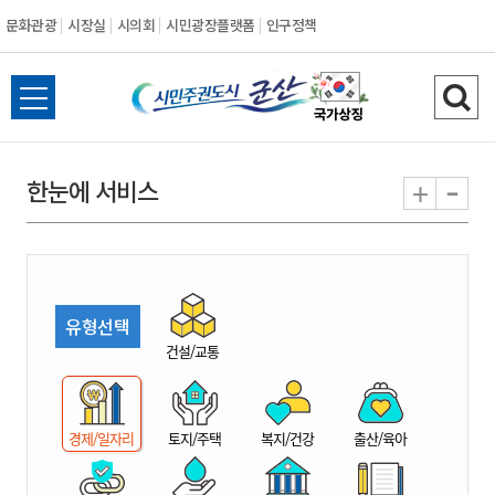
문화관광
시장실
시의회
시민광장플랫폼
인구정책
시
전
검
민
체
색
메
하
-
+
한눈에 서비스
주
뉴
기
열
권
기
도
유형선택
시
건설/교통
군
경제/일자리
토지/주택
복지/건강
출산/육아
산