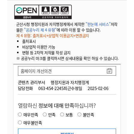
군산시청 행정지원과 자치행정계에서 제작한
"한눈에 서비스"
저작
물은
"공공누리 제 4 유형"
에 따라 이용 할 수 있습니다.
제 4 유형: 출처표시+상업적 이용금지+변경금지
출처표시
비상업적 이용만 가능
변형 등 2차적 저작물 작성 금지
※ 공공누리 마크를 클릭하시면 상세내용을 확인 하실 수 있습니다.
홈페이지 개선의견
콘텐츠 관리부서
행정지원과 자치행정계
담당전화
063-454-2245
최근수정일
2025-02-06
열람하신
정보에 대해 만족
하십니까?
매우만족
만족
보통
불만족
매우불만족