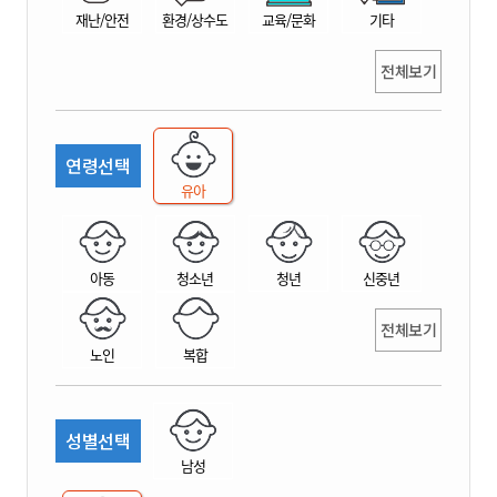
재난/안전
환경/상수도
교육/문화
기타
전체보기
연령선택
유아
아동
청소년
청년
신중년
전체보기
노인
복합
성별선택
남성