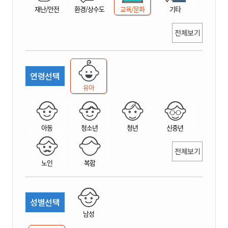
재난/안전
환경/상수도
교육/문화
기타
전체보기
연령선택
유아
아동
청소년
청년
신중년
전체보기
노인
복합
성별선택
남성