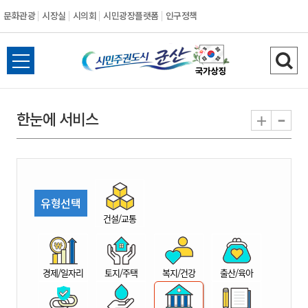
문화관광
시장실
시의회
시민광장플랫폼
인구정책
시
전
검
민
체
색
메
하
-
+
한눈에 서비스
주
뉴
기
열
권
기
도
유형선택
시
건설/교통
군
경제/일자리
토지/주택
복지/건강
출산/육아
산