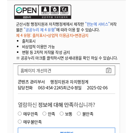
군산시청 행정지원과 자치행정계에서 제작한
"한눈에 서비스"
저작
물은
"공공누리 제 4 유형"
에 따라 이용 할 수 있습니다.
제 4 유형: 출처표시+상업적 이용금지+변경금지
출처표시
비상업적 이용만 가능
변형 등 2차적 저작물 작성 금지
※ 공공누리 마크를 클릭하시면 상세내용을 확인 하실 수 있습니다.
홈페이지 개선의견
콘텐츠 관리부서
행정지원과 자치행정계
담당전화
063-454-2245
최근수정일
2025-02-06
열람하신
정보에 대해 만족
하십니까?
매우만족
만족
보통
불만족
매우불만족