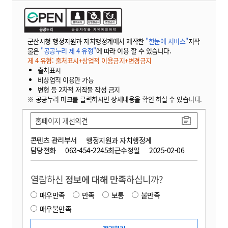
군산시청 행정지원과 자치행정계에서 제작한
"한눈에 서비스"
저작
물은
"공공누리 제 4 유형"
에 따라 이용 할 수 있습니다.
제 4 유형: 출처표시+상업적 이용금지+변경금지
출처표시
비상업적 이용만 가능
변형 등 2차적 저작물 작성 금지
※ 공공누리 마크를 클릭하시면 상세내용을 확인 하실 수 있습니다.
홈페이지 개선의견
콘텐츠 관리부서
행정지원과 자치행정계
담당전화
063-454-2245
최근수정일
2025-02-06
열람하신
정보에 대해 만족
하십니까?
매우만족
만족
보통
불만족
매우불만족