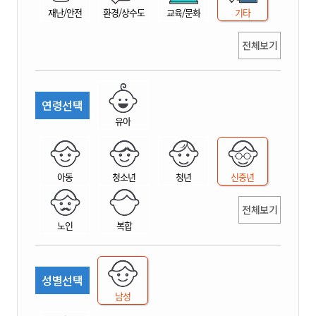
재난/안전
환경/상수도
교육/문화
기타
전체보기
연령선택
유아
아동
청소년
청년
신중년
전체보기
노인
복합
성별선택
남성