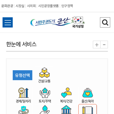
문화관광
시장실
시의회
시민광장플랫폼
인구정책
시
전
검
민
체
색
메
하
-
+
한눈에 서비스
주
뉴
기
열
권
기
도
유형선택
시
건설/교통
군
경제/일자리
토지/주택
복지/건강
출산/육아
산