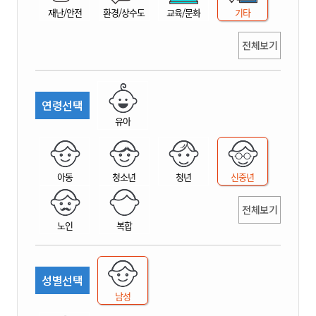
재난/안전
환경/상수도
교육/문화
기타
전체보기
연령선택
유아
아동
청소년
청년
신중년
전체보기
노인
복합
성별선택
남성