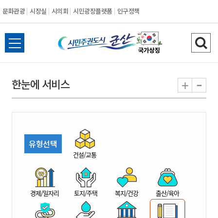
문화관광
시장실
시의회
시민광장플랫폼
인구정책
시
전
검
민
체
색
메
하
-
+
한눈에 서비스
주
뉴
기
열
권
기
도
유형선택
시
건설/교통
군
경제/일자리
토지/주택
복지/건강
출산/육아
산