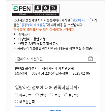
군산시청 행정지원과 자치행정계에서 제작한
"한눈에 서비스"
저작
물은
"공공누리 제 4 유형"
에 따라 이용 할 수 있습니다.
제 4 유형: 출처표시+상업적 이용금지+변경금지
출처표시
비상업적 이용만 가능
변형 등 2차적 저작물 작성 금지
※ 공공누리 마크를 클릭하시면 상세내용을 확인 하실 수 있습니다.
홈페이지 개선의견
콘텐츠 관리부서
행정지원과 자치행정계
담당전화
063-454-2245
최근수정일
2025-02-06
열람하신
정보에 대해 만족
하십니까?
매우만족
만족
보통
불만족
매우불만족