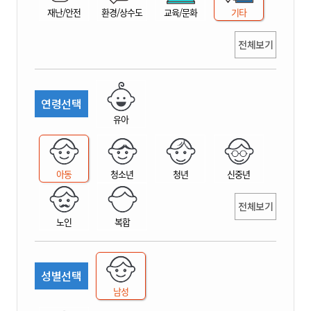
재난/안전
환경/상수도
교육/문화
기타
전체보기
연령선택
유아
아동
청소년
청년
신중년
전체보기
노인
복합
성별선택
남성