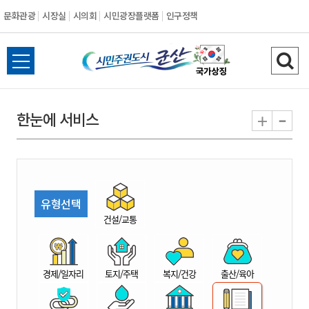
문화관광
시장실
시의회
시민광장플랫폼
인구정책
시
전
검
민
체
색
메
하
-
+
한눈에 서비스
주
뉴
기
열
권
기
도
유형선택
시
건설/교통
군
경제/일자리
토지/주택
복지/건강
출산/육아
산