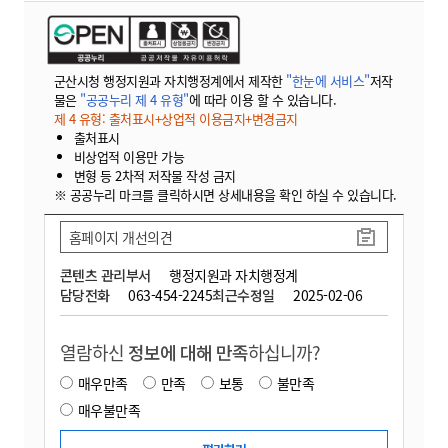
군산시청 행정지원과 자치행정계에서 제작한
"한눈에 서비스"
저작
물은
"공공누리 제 4 유형"
에 따라 이용 할 수 있습니다.
제 4 유형: 출처표시+상업적 이용금지+변경금지
출처표시
비상업적 이용만 가능
변형 등 2차적 저작물 작성 금지
※ 공공누리 마크를 클릭하시면 상세내용을 확인 하실 수 있습니다.
홈페이지 개선의견
콘텐츠 관리부서
행정지원과 자치행정계
담당전화
063-454-2245
최근수정일
2025-02-06
열람하신
정보에 대해 만족
하십니까?
매우만족
만족
보통
불만족
매우불만족