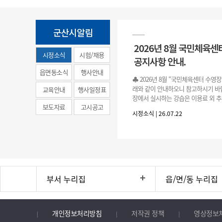
군산시알림
2026년 8월 국민체육센
시정소식
시험/채용
공지사항 안내.
(municipal
읍면동소식
행사안내
♣ 2026년 8월 “국민체육센터 수영
news)
래와 같이 안내하오니 참고하시기 바랍
교육안내
행사일정표
장에서 실시하는 강습은 이용료 외 추
보도자료
고시공고
료로 운영됩니다.》 1. 회원 가입 등록 기간
시정소식 | 26.07.22
3.(월)
부서 누리집
읍/면/동 누리집
개인정보처리방침
저작권 정책
영상정보