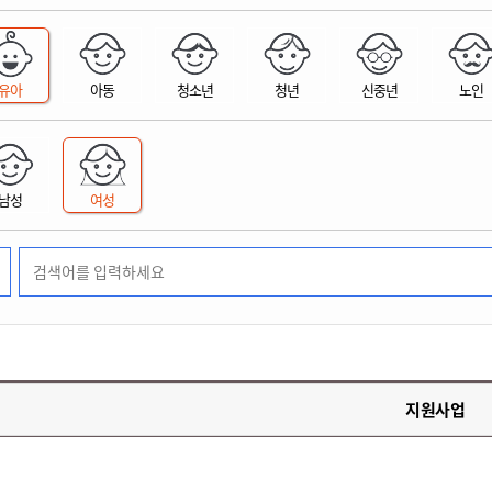
위원회 현황
공공데이터 개방
업무추진비공
군산시 무상교통
공부의 명수
정부24
위원회 명단공개
공공데이터 개방
예산/재정
법률정보
국민신문고
건설
부동산
에너지
유아
아동
청소년
청년
신중년
노인
환경
청소
위생
위원회 회의록 공개
공공데이터 수요조사
민원편람/서식
한눈에 서비스
전자가족관계등록
예산안내
조례규칙 입법예고
경제동향
도로/가로등
부동산 정보
태양광
환경선언문
청소정보
공중위생
재정공시
조례규칙 입법예고(구)
물가정보
자전거
주소/건축/지적/지리정보
가스/석유
인터넷등기소
환경기본정보
대형폐기물 배출신고
위생용품 제조업
결산보고서
법률정보 관련사이트
사회조사
조상땅찾기
국세청홈택스
남성
여성
화학물질 관리지도
공모사업
생활쓰레기 처리요령
식품위생
중기지방재정계획
사업체조
위택스
미세먼지 대응
음식물쓰레기 처리요령
문화 콘텐츠업
투자심사
통계연보
부동산통합민원
환경영향평가
폐기물 처리시설 현황
예산낭비신고
청년통계
체육
공공데이터포털
석면해체 건축물정보
보조금 부정수급 신고
주민등록
새올전자민원창구
체육시설 안내
환경오염업소 공개
공유재산
체류외국
군산시체육회
환경 관련사이트
재정용어사전
생활체육 공지
지원사업
군산시 고향사랑기부제
고향사랑기부제 소개
군산상품