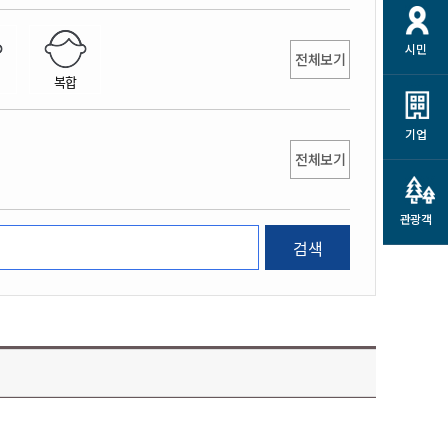
개
재정정보 공개
공공저작물
션
시민
통계정보
행정규제개혁
전체보기
소상공인 지원
복합
민방위/재난안전
시스템
행정규제개혁안내
고유가 피해지원금
민방위
규제신문고
군산사랑배달 배달의명수
기업
재난안전
전체보기
규제입증요청
카드수수료 지원
풍수해보험
사
규제정보포털
소상공인지원
재해예방
관광객
관련기관 안내
검색
군산시착한가격업소
시민대상보험
통계
영조물 배상보험
인 현황
군산시민 안전보험
군산시민 자전거보험
군산 상품
농업인안전보험 농가부담
 가이드북
금 지원사업