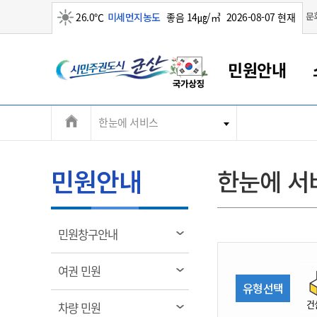
맑음
문
26.0℃
미세먼지농도
좋음 14㎍/㎥
2026-08-07 현재
시
민원안내
민
전
한눈에 서비스
군산새만금
민원안내
소통참여
생활복지
경제산업
정보공개
군산소개
전북소개
주
군산에서 시작되는 새만금
전북특별자치도 소개
군산사랑상품권
민원창구안내
정보공개제도
복지/보건
시정알림
군산시 비전
체
권
민원이용안내
시정소식
인구정책
상품권 안내
제도안내
전북특별자치도란?
메
민원안내
한눈에 서
민원수수료
시험/채용
통합돌봄
상품권 공지사항
비공개대상정보
전북특별자치도 용어 Q&A
뉴
도
종합민원창구
보도자료
주민복지
상품권 Q&A
불복구제절차
자료실
시
아름다운 배려창구
행사안내
아동/청소년
상품권 이용규약
수수료
열
민원창구안내
홍보영상 게시판
토지정보민원창구
행사일정표
여성/가족
판매대행점 조회
정보공개서식
림
군
대표전화
대표전화
대표전화
대표전화
대표전화
대표전화
대표전화
대표전화
063-454-4000
063-454-4000
063-454-4000
063-454-4000
063-454-4000
063-454-4000
063-454-4000
063-454-4000
열
여권 민원
무인민원발급기
교육안내
노인복지
지류상품권 재고조회
림
유형선택
산
보건소식
장애인복지
부서 및 담당자 연락처
부서 및 담당자 연락처
부서 및 담당자 연락처
부서 및 담당자 연락처
부서 및 담당자 연락처
부서 및 담당자 연락처
부서 및 담당자 연락처
부서 및 담당자 연락처
건
열
차량 민원
고시공고
사회서비스(바우처)