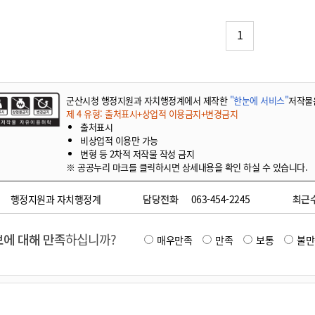
기부자 예우제
기부자 명예의 전당
1
기금사업
군산시 답례품
고향사랑기부제 소식
군산시청 행정지원과 자치행정계에서 제작한
"한눈에 서비스"
저작물
제 4 유형: 출처표시+상업적 이용금지+변경금지
출처표시
비상업적 이용만 가능
변형 등 2차적 저작물 작성 금지
※ 공공누리 마크를 클릭하시면 상세내용을 확인 하실 수 있습니다.
행정지원과 자치행정계
담당전화
063-454-2245
최근
에 대해 만족
하십니까?
매우만족
만족
보통
불만