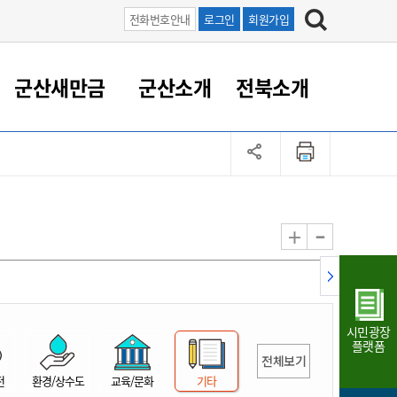
전화번호안내
로그인
회원가입
군산새만금
군산소개
전북소개
정 대응
족관계
부서/업무
RE100의 중심 새만금
도시/공원/주택
산업인프라
정책실명제
토지/건축
읍면동 안내
군산새만금 홍보 영상
조직운영6대지표
농업/축산업
도시재생
지방세
족관계
도시계획/지구단위계획
군산국가산업단지
정책실명제 안내
지방세
도시재생사업
민선8기 농업비전/발전방
공무원 정원
향
-
+
공원녹지
군산2국가산업단지
국민신청실명제안내
지방세환급금신청
도시재생(현장)지원센터
과장급이상 상위직 비율
농산물 유통
식
주택
새만금산업단지
정책실명제 중점관리 대상
지방세 상담챗봇
도시재생시설 현황
공무원 1인당 주민수
가축방역
자료실
자유무역지역
도시재생 공지/행사
현장공무원 비율
동물복지
지방산업단지
재정규모대비 인건비운영
시민광장
농공단지
실국본부수
플랫폼
전체보기
림 서비
산업단지 지도
내고장 알리미
전
환경/상수도
교육/문화
기타
구
항만/여객/공항/철도/컨벤