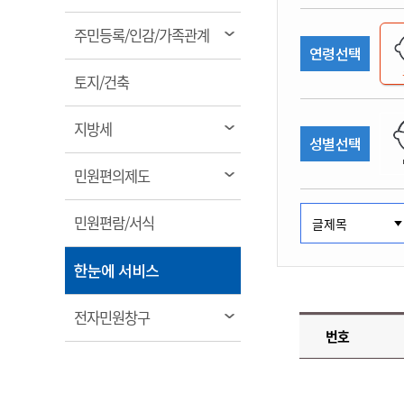
림
계약정보공개
전화번호안내
전화번호안내
전화번호안내
전화번호안내
전화번호안내
전화번호안내
전화번호안내
전화번호안내
군산시보
장사정보
열
주민등록/인감/가족관계
입찰/계약정보
연령선택
읍면동소식
주민복지 안내서
주요시책
림
수산업
찾아오시는길
찾아오시는길
찾아오시는길
찾아오시는길
찾아오시는길
찾아오시는길
찾아오시는길
찾아오시는길
용역과제
열
민원편의제도
토지/건축
웹진 열린군산
시정계획
어업현황
림
타기관소식
민원 1회방문 처리제
주요업무
수산물 안전정보
열
지방세
성별선택
어디서나 민원처리제
시정백서
림
군산수산물 소비촉진행사
상품권 구매 사용 및 관리
사전심사 청구제도
열
민원편의제도
군산 특화 수산물
림
민원인 후견인제
열
민원편람/서식
복합민원 상담예약제
림
폐업신고 원스톱서비스
열
한눈에 서비스
납세자 보호관제도
림
『안심상속』 원스톱 서비
열
전자민원창구
스
번호
림