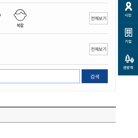
개
재정정보 공개
공공저작물
션
시민
통계정보
행정규제개혁
전체보기
소상공인 지원
복합
민방위/재난안전
시스템
행정규제개혁안내
고유가 피해지원금
민방위
규제신문고
군산사랑배달 배달의명수
기업
재난안전
전체보기
규제입증요청
카드수수료 지원
풍수해보험
사
규제정보포털
소상공인지원
재해예방
관광객
관련기관 안내
검색
군산시착한가격업소
시민대상보험
통계
영조물 배상보험
인 현황
군산시민 안전보험
군산시민 자전거보험
군산 상품
농업인안전보험 농가부담
 가이드북
금 지원사업