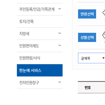
림
계약정보공개
전화번호안내
전화번호안내
전화번호안내
전화번호안내
전화번호안내
전화번호안내
전화번호안내
전화번호안내
군산시보
장사정보
열
주민등록/인감/가족관계
입찰/계약정보
연령선택
읍면동소식
주민복지 안내서
주요시책
림
수산업
찾아오시는길
찾아오시는길
찾아오시는길
찾아오시는길
찾아오시는길
찾아오시는길
찾아오시는길
찾아오시는길
용역과제
열
민원편의제도
토지/건축
웹진 열린군산
시정계획
어업현황
림
타기관소식
민원 1회방문 처리제
주요업무
수산물 안전정보
열
지방세
성별선택
어디서나 민원처리제
시정백서
림
군산수산물 소비촉진행사
상품권 구매 사용 및 관리
사전심사 청구제도
열
민원편의제도
군산 특화 수산물
림
민원인 후견인제
열
민원편람/서식
복합민원 상담예약제
림
폐업신고 원스톱서비스
열
한눈에 서비스
납세자 보호관제도
림
『안심상속』 원스톱 서비
열
전자민원창구
스
번호
림