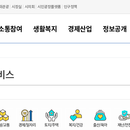
화관광
시장실
시의회
시민광장플랫폼
인구정책
소통참여
생활복지
경제산업
정보공개
새만금 해양거점도시 군산
정보공개 목록/청구
시민참여서비스
여권 민원
기업지원
교육
군산시 소개
군산시 관할권 주요논리
각종 신고/민원
사전정보공표
일자리/창업
차량 민원
상하수도
시청안내
새만금 관할구역 결
주민등록/인감/가
교통안내
기업목록
인사운영
SNS소식
여권발급안내
시민광장플랫폼
교육지원
투자기업 인센티브
정보공개 목록/청구
군산 현황
차량등록사업소 안내
하수도 계획
군산시 명장
사전정보공표
청사종합안내
주민등록/인감/가
시내버스
일반기업 목록
2022년도 통계
조직도
비스
여권 서식
시장에게 바란다
평생교육
기업지원정책
군산의 역사
차량 신규/이전 등록
상수도시설
구인구직
수시공표
전화번호안내
각종서식
택시
사회적경제기업
2023년도 통계
업무
나의민원
학자금대출이자지원
경제 공지/서식
수상현황
저당권 설정/말소 등록
수질검사
청년뜰(청년센터/창업센터)
부서별 팩스번호
시외버스/고속버스
공장 검색
2024년도 통계
부서소
나도한마디
우리아이 꿈탐험 지원사업
기업애로해소SOS
자연지리특성
등록원부 열람/발급
상수도/하수도 요금
시청 오시는 길
철도/항공
2025년도 통계
부서별 
군산시사회적경제지원센터
칭찬합시다
시민정보화교육
강소연구개발특구
행정구역/행정지도
자동차 등록 서식
요금조회납부시스템
여객선
설문조사
부모학교예약시스템
자매결연/국제협력 도시
자동차 과태료 조회 및 납부
공공하수처리시설
교통 관련사이트
일자리 지원사업
자원봉사참여
군산어린이시청
군산의 상징
자동차 정기(종합)검사 기
주정차단속 문자알
일자리지원센터
설/교통
경제/일자리
토지/주택
복지/건강
출산/육아
재난/안
간조회 및 검사예약
스
전자민원창
적극행정
디지털배움터