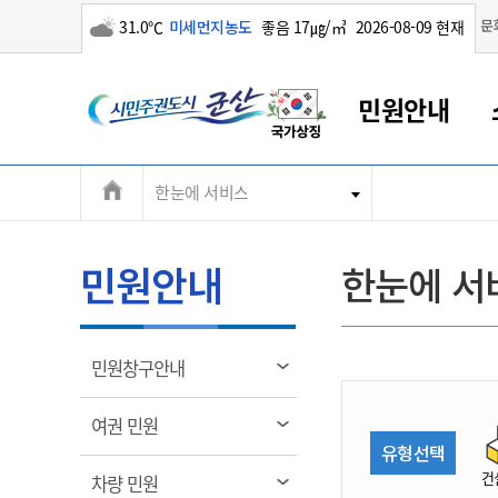
구름많음
문
31.0℃
미세먼지농도
좋음 17㎍/㎥
2026-08-09 현재
시
민원안내
민
전
한눈에 서비스
군산새만금
민원안내
소통참여
생활복지
경제산업
정보공개
군산소개
전북소개
주
군산에서 시작되는 새만금
전북특별자치도 소개
군산사랑상품권
민원창구안내
정보공개제도
복지/보건
시정알림
군산시 비전
체
권
민원이용안내
시정소식
인구정책
상품권 안내
제도안내
전북특별자치도란?
메
민원안내
한눈에 서
민원수수료
시험/채용
통합돌봄
상품권 공지사항
비공개대상정보
전북특별자치도 용어 Q&A
뉴
도
종합민원창구
보도자료
주민복지
상품권 Q&A
불복구제절차
자료실
시
아름다운 배려창구
행사안내
아동/청소년
상품권 이용규약
수수료
열
민원창구안내
홍보영상 게시판
토지정보민원창구
행사일정표
여성/가족
판매대행점 조회
정보공개서식
림
군
대표전화
대표전화
대표전화
대표전화
대표전화
대표전화
대표전화
대표전화
063-454-4000
063-454-4000
063-454-4000
063-454-4000
063-454-4000
063-454-4000
063-454-4000
063-454-4000
열
여권 민원
무인민원발급기
교육안내
노인복지
지류상품권 재고조회
림
유형선택
산
보건소식
장애인복지
부서 및 담당자 연락처
부서 및 담당자 연락처
부서 및 담당자 연락처
부서 및 담당자 연락처
부서 및 담당자 연락처
부서 및 담당자 연락처
부서 및 담당자 연락처
부서 및 담당자 연락처
건
열
차량 민원
고시공고
사회서비스(바우처)