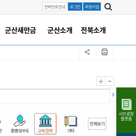
전화번호안내
로그인
회원가입
군산새만금
군산소개
전북소개
정 대응
족관계
부서/업무
RE100의 중심 새만금
도시/공원/주택
산업인프라
정책실명제
토지/건축
읍면동 안내
군산새만금 홍보 영상
조직운영6대지표
농업/축산업
도시재생
지방세
족관계
도시계획/지구단위계획
군산국가산업단지
정책실명제 안내
지방세
도시재생사업
민선8기 농업비전/발전방
공무원 정원
향
-
+
공원녹지
군산2국가산업단지
국민신청실명제안내
지방세환급금신청
도시재생(현장)지원센터
과장급이상 상위직 비율
농산물 유통
식
주택
새만금산업단지
정책실명제 중점관리 대상
지방세 상담챗봇
도시재생시설 현황
공무원 1인당 주민수
가축방역
자료실
자유무역지역
도시재생 공지/행사
현장공무원 비율
동물복지
지방산업단지
재정규모대비 인건비운영
시민광장
농공단지
실국본부수
플랫폼
전체보기
림 서비
산업단지 지도
내고장 알리미
전
환경/상수도
교육/문화
기타
구
항만/여객/공항/철도/컨벤