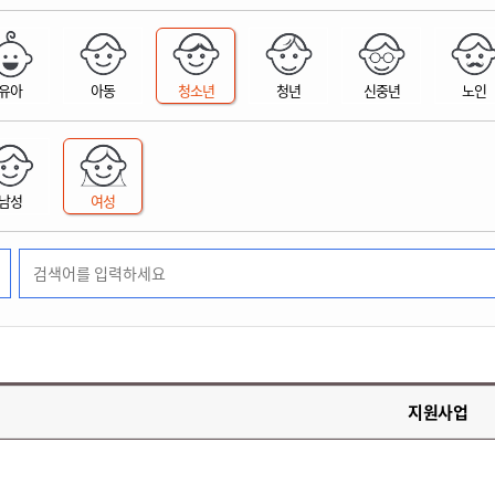
위원회 현황
공공데이터 개방
업무추진비공
군산시 무상교통
공부의 명수
정부24
위원회 명단공개
공공데이터 개방
예산/재정
법률정보
국민신문고
건설
부동산
에너지
유아
아동
청소년
청년
신중년
노인
환경
청소
위생
위원회 회의록 공개
공공데이터 수요조사
민원편람/서식
한눈에 서비스
전자가족관계등록
예산안내
조례규칙 입법예고
경제동향
도로/가로등
부동산 정보
태양광
환경선언문
청소정보
공중위생
재정공시
조례규칙 입법예고(구)
물가정보
자전거
주소/건축/지적/지리정보
가스/석유
인터넷등기소
환경기본정보
대형폐기물 배출신고
위생용품 제조업
결산보고서
법률정보 관련사이트
사회조사
조상땅찾기
국세청홈택스
남성
여성
화학물질 관리지도
공모사업
생활쓰레기 처리요령
식품위생
중기지방재정계획
사업체조
위택스
미세먼지 대응
음식물쓰레기 처리요령
문화 콘텐츠업
투자심사
통계연보
부동산통합민원
환경영향평가
폐기물 처리시설 현황
예산낭비신고
청년통계
체육
공공데이터포털
석면해체 건축물정보
보조금 부정수급 신고
주민등록
새올전자민원창구
체육시설 안내
환경오염업소 공개
공유재산
체류외국
군산시체육회
환경 관련사이트
재정용어사전
생활체육 공지
지원사업
군산시 고향사랑기부제
고향사랑기부제 소개
군산상품