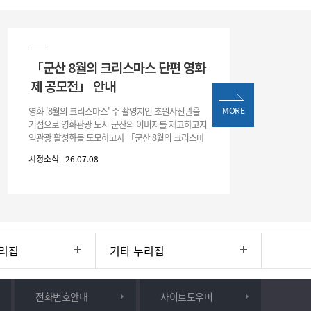
「군산 8월의 크리스마스 단편 영화
제 공모전」 안내
영화 '8월의 크리스마스' 주 촬영지인 초원사진관을
MORE
거점으로 영화관광 도시 군산의 이미지를 제고하고지
역관광 활성화를 도모하고자 「군산 8월의 크리스마
스 단편 영화제 공모전」을 다음과 같이 개최하오니
시정소식 | 26.07.08
많은 관심과 참여 바랍니다. □ 개
리집
기타 누리집
전화번호안내
사이트도우미