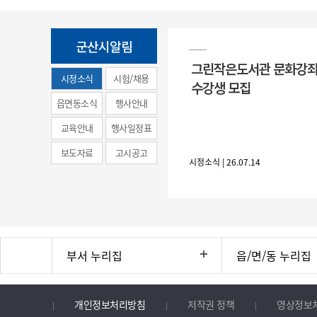
군산시알림
그린작은도서관 문화강좌
시정소식
시험/채용
수강생 모집
(municipal
읍면동소식
행사안내
news)
교육안내
행사일정표
보도자료
고시공고
시정소식 | 26.07.14
부서 누리집
읍/면/동 누리집
개인정보처리방침
저작권 정책
영상정보