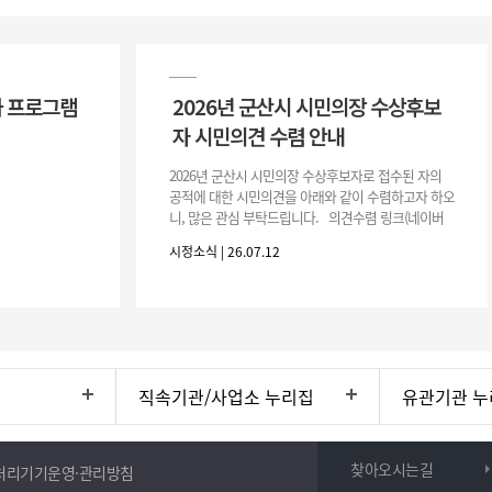
 프로그램
2026년 군산시 시민의장 수상후보
자 시민의견 수렴 안내
2026년 군산시 시민의장 수상후보자로 접수된 자의
공적에 대한 시민의견을 아래와 같이 수렴하고자 하오
니, 많은 관심 부탁드립니다. 의견수렴 링크(네이버
폼) -> 아래 주소 클릭https://naver.me/5IfLW57I
시정소식 | 26.07.12
직속기관/사업소 누리집
유관기관 누
찾아오시는길
처리기기운영·관리방침