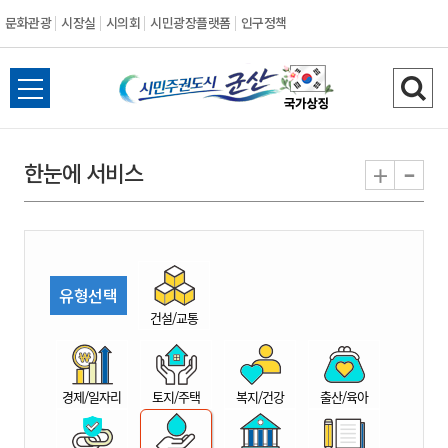
문화관광
시장실
시의회
시민광장플랫폼
인구정책
시
전
검
민
체
색
메
하
-
+
한눈에 서비스
주
뉴
기
열
권
기
도
유형선택
시
건설/교통
군
경제/일자리
토지/주택
복지/건강
출산/육아
산