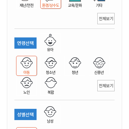
재난/안전
환경/상수도
교육/문화
기타
전체보기
연령선택
유아
아동
청소년
청년
신중년
전체보기
노인
복합
성별선택
남성