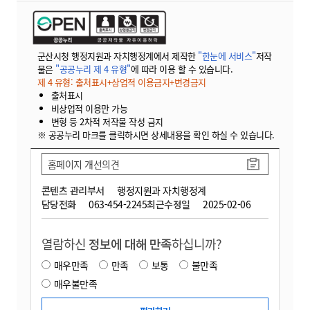
군산시청 행정지원과 자치행정계에서 제작한
"한눈에 서비스"
저작
물은
"공공누리 제 4 유형"
에 따라 이용 할 수 있습니다.
제 4 유형: 출처표시+상업적 이용금지+변경금지
출처표시
비상업적 이용만 가능
변형 등 2차적 저작물 작성 금지
※ 공공누리 마크를 클릭하시면 상세내용을 확인 하실 수 있습니다.
홈페이지 개선의견
콘텐츠 관리부서
행정지원과 자치행정계
담당전화
063-454-2245
최근수정일
2025-02-06
열람하신
정보에 대해 만족
하십니까?
매우만족
만족
보통
불만족
매우불만족