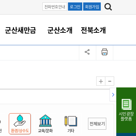
전화번호안내
로그인
회원가입
군산새만금
군산소개
전북소개
정 대응
족관계
부서/업무
RE100의 중심 새만금
도시/공원/주택
산업인프라
정책실명제
토지/건축
읍면동 안내
군산새만금 홍보 영상
조직운영6대지표
농업/축산업
도시재생
지방세
족관계
도시계획/지구단위계획
군산국가산업단지
정책실명제 안내
지방세
도시재생사업
민선8기 농업비전/발전방
공무원 정원
향
-
+
공원녹지
군산2국가산업단지
국민신청실명제안내
지방세환급금신청
도시재생(현장)지원센터
과장급이상 상위직 비율
농산물 유통
식
주택
새만금산업단지
정책실명제 중점관리 대상
지방세 상담챗봇
도시재생시설 현황
공무원 1인당 주민수
가축방역
자료실
자유무역지역
도시재생 공지/행사
현장공무원 비율
동물복지
지방산업단지
재정규모대비 인건비운영
시민광장
농공단지
실국본부수
플랫폼
전체보기
림 서비
산업단지 지도
내고장 알리미
전
환경/상수도
교육/문화
기타
구
항만/여객/공항/철도/컨벤