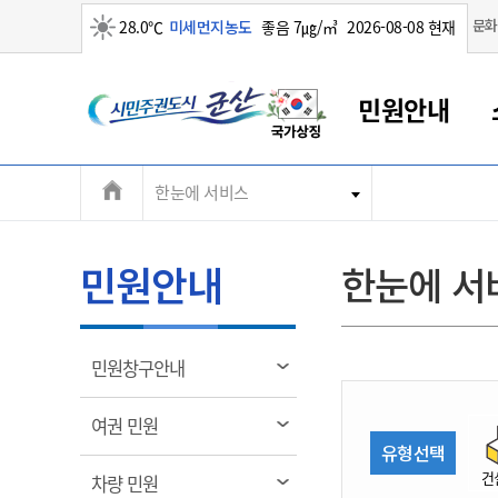
맑음
문화
28.0℃
미세먼지농도
좋음 7㎍/㎥
2026-08-08 현재
시
민원안내
민
전
한눈에 서비스
군산새만금
민원안내
소통참여
생활복지
경제산업
정보공개
군산소개
전북소개
주
군산에서 시작되는 새만금
전북특별자치도 소개
군산사랑상품권
민원창구안내
정보공개제도
복지/보건
시정알림
군산시 비전
체
권
민원이용안내
시정소식
인구정책
상품권 안내
제도안내
전북특별자치도란?
메
민원안내
한눈에 서
민원수수료
시험/채용
통합돌봄
상품권 공지사항
비공개대상정보
전북특별자치도 용어 Q&A
뉴
도
종합민원창구
보도자료
주민복지
상품권 Q&A
불복구제절차
자료실
시
아름다운 배려창구
행사안내
아동/청소년
상품권 이용규약
수수료
열
민원창구안내
홍보영상 게시판
토지정보민원창구
행사일정표
여성/가족
판매대행점 조회
정보공개서식
림
군
대표전화
대표전화
대표전화
대표전화
대표전화
대표전화
대표전화
대표전화
063-454-4000
063-454-4000
063-454-4000
063-454-4000
063-454-4000
063-454-4000
063-454-4000
063-454-4000
열
여권 민원
무인민원발급기
교육안내
노인복지
지류상품권 재고조회
림
유형선택
산
보건소식
장애인복지
부서 및 담당자 연락처
부서 및 담당자 연락처
부서 및 담당자 연락처
부서 및 담당자 연락처
부서 및 담당자 연락처
부서 및 담당자 연락처
부서 및 담당자 연락처
부서 및 담당자 연락처
건
열
차량 민원
고시공고
사회서비스(바우처)