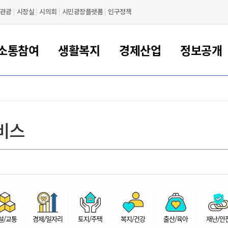
관광
시장실
시의회
시민광장플랫폼
인구정책
소통참여
생활복지
경제산업
정보공개
새만금 해양거점도시 군산
정보공개 목록/청구
시민참여서비스
여권 민원
기업지원
교육
군산시 소개
군산시 관할권 주요논리
각종 신고/민원
사전정보공표
일자리/창업
차량 민원
상하수도
시청안내
새만금 관할구역 결
주민등록/인감/가
교통안내
기업목록
인사운영
SNS소식
여권발급안내
시민광장플랫폼
교육지원
투자기업 인센티브
정보공개 목록/청구
군산 현황
차량등록사업소 안내
하수도 계획
군산시 명장
사전정보공표
청사종합안내
주민등록/인감/가
시내버스
일반기업 목록
2022년도 통계
조직도
비스
여권 서식
시장에게 바란다
평생교육
기업지원정책
군산의 역사
차량 신규/이전 등록
상수도시설
구인구직
수시공표
전화번호안내
각종서식
택시
사회적경제기업
2023년도 통계
업무
나의민원
학자금대출이자지원
경제 공지/서식
수상현황
저당권 설정/말소 등록
수질검사
청년뜰(청년센터/창업센터)
부서별 팩스번호
시외버스/고속버스
공장 검색
2024년도 통계
부서소
나도한마디
우리아이 꿈탐험 지원사업
기업애로해소SOS
자연지리특성
등록원부 열람/발급
상수도/하수도 요금
시청 오시는 길
철도/항공
2025년도 통계
부서별 
군산시사회적경제지원센터
칭찬합시다
시민정보화교육
강소연구개발특구
행정구역/행정지도
자동차 등록 서식
요금조회납부시스템
여객선
설문조사
부모학교예약시스템
자매결연/국제협력 도시
자동차 과태료 조회 및 납부
공공하수처리시설
교통 관련사이트
일자리 지원사업
자원봉사참여
군산어린이시청
군산의 상징
자동차 정기(종합)검사 기
주정차단속 문자알
일자리지원센터
설/교통
경제/일자리
토지/주택
복지/건강
출산/육아
재난/안
간조회 및 검사예약
스
전자민원창
적극행정
디지털배움터