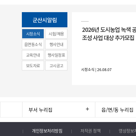
군산시알림
2026년 도시농업 녹색 
시정소식
시험/채용
조성 사업 대상 추가모집
(municipal
읍면동소식
행사안내
news)
교육안내
행사일정표
보도자료
고시공고
시정소식 | 26.08.07
부서 누리집
읍/면/동 누리집
개인정보처리방침
저작권 정책
영상정보