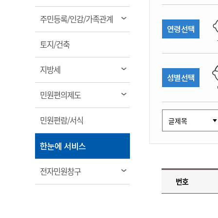
림
계약정보공개
전화번호안내
전화번호안내
전화번호안내
전화번호안내
전화번호안내
전화번호안내
전화번호안내
전화번호안내
군산시보
장사정보
열
주민등록/인감/가족관계
입찰/계약정보
연령선택
읍면동소식
주민복지 안내서
주요시책
림
수산업
찾아오시는길
찾아오시는길
찾아오시는길
찾아오시는길
찾아오시는길
찾아오시는길
찾아오시는길
찾아오시는길
용역과제
열
민원편의제도
토지/건축
웹진 열린군산
시정계획
어업현황
림
타기관소식
민원 1회방문 처리제
주요업무
수산물 안전정보
열
지방세
성별선택
어디서나 민원처리제
시정백서
림
군산수산물 소비촉진행사
상품권 구매 사용 및 관리
사전심사 청구제도
열
민원편의제도
군산 특화 수산물
림
민원인 후견인제
열
민원편람/서식
복합민원 상담예약제
림
폐업신고 원스톱서비스
열
한눈에 서비스
납세자 보호관제도
림
『안심상속』 원스톱 서비
열
전자민원창구
스
번호
림