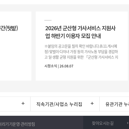
공간(텃밭)
2026년 군산형 가사서비스 지원사
업 하반기 이용자 모집 안내
※붙임의 공고문을 필히 확인 바랍니다.(8.11.게시예
정) 맞벌이·다자녀 가정 등의 가사노동 부담을 경감하
고 일·생활 균형 지원을 위한 「군산형 가사서비스 지
원사업」하반기 이용자를 다음과 같이 추가 모집하오
시정소식 | 26.08.07
니 많은 참여 바랍니다. 1
직속기관/사업소 누리집
유관기관 누
찾아오시는길
처리기기운영·관리방침