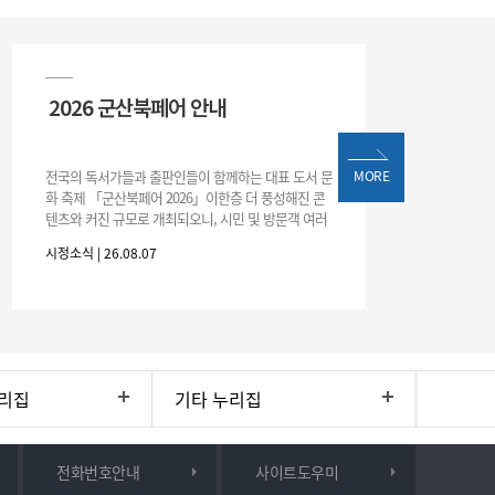
2026 군산북페어 안내
전국의 독서가들과 출판인들이 함께하는 대표 도서 문
MORE
화 축제 「군산북페어 2026」이한층 더 풍성해진 콘
텐츠와 커진 규모로 개최되오니, 시민 및 방문객 여러
분의 많은 관심과 참여 바랍니다.□ 행사 개요행사 기
시정소식 | 26.08.07
간: 2026. 8. 28.
리집
기타 누리집
전화번호안내
사이트도우미