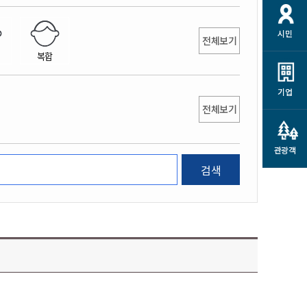
개
재정정보 공개
공공저작물
션
시민
통계정보
행정규제개혁
전체보기
소상공인 지원
복합
민방위/재난안전
시스템
행정규제개혁안내
고유가 피해지원금
민방위
규제신문고
군산사랑배달 배달의명수
기업
재난안전
전체보기
규제입증요청
카드수수료 지원
풍수해보험
사
규제정보포털
소상공인지원
재해예방
관광객
관련기관 안내
검색
군산시착한가격업소
시민대상보험
통계
영조물 배상보험
인 현황
군산시민 안전보험
군산시민 자전거보험
군산 상품
농업인안전보험 농가부담
 가이드북
금 지원사업