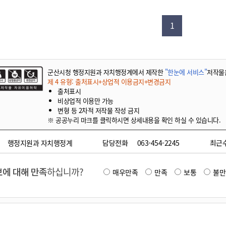
기부자 예우제
기부자 명예의 전당
1
기금사업
군산시 답례품
고향사랑기부제 소식
군산시청 행정지원과 자치행정계에서 제작한
"한눈에 서비스"
저작물
제 4 유형: 출처표시+상업적 이용금지+변경금지
출처표시
비상업적 이용만 가능
변형 등 2차적 저작물 작성 금지
※ 공공누리 마크를 클릭하시면 상세내용을 확인 하실 수 있습니다.
행정지원과 자치행정계
담당전화
063-454-2245
최근
에 대해 만족
하십니까?
매우만족
만족
보통
불만