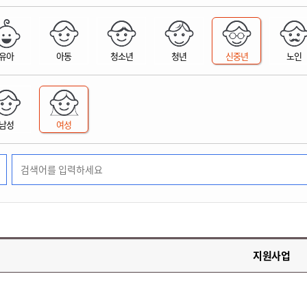
위원회 현황
공공데이터 개방
업무추진비공
군산시 무상교통
공부의 명수
정부24
위원회 명단공개
공공데이터 개방
예산/재정
법률정보
국민신문고
건설
부동산
에너지
유아
아동
청소년
청년
신중년
노인
환경
청소
위생
위원회 회의록 공개
공공데이터 수요조사
민원편람/서식
한눈에 서비스
전자가족관계등록
예산안내
조례규칙 입법예고
경제동향
도로/가로등
부동산 정보
태양광
환경선언문
청소정보
공중위생
재정공시
조례규칙 입법예고(구)
물가정보
자전거
주소/건축/지적/지리정보
가스/석유
인터넷등기소
환경기본정보
대형폐기물 배출신고
위생용품 제조업
결산보고서
법률정보 관련사이트
사회조사
조상땅찾기
국세청홈택스
남성
여성
화학물질 관리지도
공모사업
생활쓰레기 처리요령
식품위생
중기지방재정계획
사업체조
위택스
미세먼지 대응
음식물쓰레기 처리요령
문화 콘텐츠업
투자심사
통계연보
부동산통합민원
환경영향평가
폐기물 처리시설 현황
예산낭비신고
청년통계
체육
공공데이터포털
석면해체 건축물정보
보조금 부정수급 신고
주민등록
새올전자민원창구
체육시설 안내
환경오염업소 공개
공유재산
체류외국
군산시체육회
환경 관련사이트
재정용어사전
생활체육 공지
지원사업
군산시 고향사랑기부제
고향사랑기부제 소개
군산상품