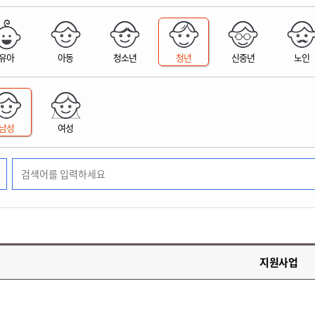
위원회 현황
공공데이터 개방
업무추진비공
군산시 무상교통
공부의 명수
정부24
위원회 명단공개
공공데이터 개방
예산/재정
법률정보
국민신문고
건설
부동산
에너지
유아
아동
청소년
청년
신중년
노인
환경
청소
위생
위원회 회의록 공개
공공데이터 수요조사
민원편람/서식
한눈에 서비스
전자가족관계등록
예산안내
조례규칙 입법예고
경제동향
도로/가로등
부동산 정보
태양광
환경선언문
청소정보
공중위생
재정공시
조례규칙 입법예고(구)
물가정보
자전거
주소/건축/지적/지리정보
가스/석유
인터넷등기소
환경기본정보
대형폐기물 배출신고
위생용품 제조업
결산보고서
법률정보 관련사이트
사회조사
조상땅찾기
국세청홈택스
남성
여성
화학물질 관리지도
공모사업
생활쓰레기 처리요령
식품위생
중기지방재정계획
사업체조
위택스
미세먼지 대응
음식물쓰레기 처리요령
문화 콘텐츠업
투자심사
통계연보
부동산통합민원
환경영향평가
폐기물 처리시설 현황
예산낭비신고
청년통계
체육
공공데이터포털
석면해체 건축물정보
보조금 부정수급 신고
주민등록
새올전자민원창구
체육시설 안내
환경오염업소 공개
공유재산
체류외국
군산시체육회
환경 관련사이트
재정용어사전
생활체육 공지
지원사업
군산시 고향사랑기부제
고향사랑기부제 소개
군산상품