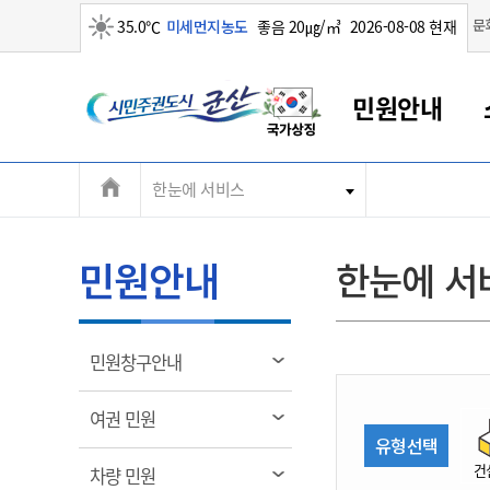
맑음
문
35.0℃
미세먼지농도
좋음 20㎍/㎥
2026-08-08 현재
시
민원안내
민
전
한눈에 서비스
군산새만금
민원안내
소통참여
생활복지
경제산업
정보공개
군산소개
전북소개
주
군산에서 시작되는 새만금
전북특별자치도 소개
군산사랑상품권
민원창구안내
정보공개제도
복지/보건
시정알림
군산시 비전
체
권
민원이용안내
시정소식
인구정책
상품권 안내
제도안내
전북특별자치도란?
메
민원안내
한눈에 서
민원수수료
시험/채용
통합돌봄
상품권 공지사항
비공개대상정보
전북특별자치도 용어 Q&A
뉴
도
종합민원창구
보도자료
주민복지
상품권 Q&A
불복구제절차
자료실
시
아름다운 배려창구
행사안내
아동/청소년
상품권 이용규약
수수료
열
민원창구안내
홍보영상 게시판
토지정보민원창구
행사일정표
여성/가족
판매대행점 조회
정보공개서식
림
군
대표전화
대표전화
대표전화
대표전화
대표전화
대표전화
대표전화
대표전화
063-454-4000
063-454-4000
063-454-4000
063-454-4000
063-454-4000
063-454-4000
063-454-4000
063-454-4000
열
여권 민원
무인민원발급기
교육안내
노인복지
지류상품권 재고조회
림
유형선택
산
보건소식
장애인복지
부서 및 담당자 연락처
부서 및 담당자 연락처
부서 및 담당자 연락처
부서 및 담당자 연락처
부서 및 담당자 연락처
부서 및 담당자 연락처
부서 및 담당자 연락처
부서 및 담당자 연락처
건
열
차량 민원
고시공고
사회서비스(바우처)