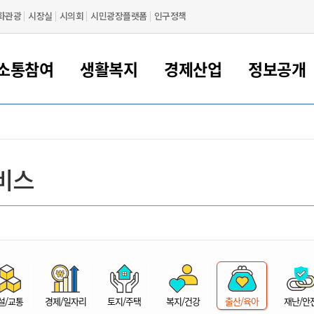
화관광
시장실
시의회
시민광장플랫폼
인구정책
소통참여
생활복지
경제산업
정보공개
새만금 해양거점도시 군산
정보공개 목록/청구
시민참여서비스
여권 민원
기업지원
교육
군산시 소개
군산시 관할권 주요논리
각종 신고/민원
사전정보공표
일자리/창업
차량 민원
상하수도
시청안내
새만금 관할구역 결
주민등록/인감/가
교통안내
기업목록
인사운영
SNS소식
여권발급안내
시민광장플랫폼
교육지원
투자기업 인센티브
정보공개 목록/청구
군산 현황
차량등록사업소 안내
하수도 계획
군산시 명장
사전정보공표
청사종합안내
주민등록/인감/가
시내버스
일반기업 목록
2022년도 통계
조직도
비스
여권 서식
시장에게 바란다
평생교육
기업지원정책
군산의 역사
차량 신규/이전 등록
상수도시설
구인구직
수시공표
전화번호안내
각종서식
택시
사회적경제기업
2023년도 통계
업무
나의민원
학자금대출이자지원
경제 공지/서식
수상현황
저당권 설정/말소 등록
수질검사
청년뜰(청년센터/창업센터)
부서별 팩스번호
시외버스/고속버스
공장 검색
2024년도 통계
부서소
나도한마디
우리아이 꿈탐험 지원사업
기업애로해소SOS
자연지리특성
등록원부 열람/발급
상수도/하수도 요금
시청 오시는 길
철도/항공
2025년도 통계
부서별 
군산시사회적경제지원센터
칭찬합시다
시민정보화교육
강소연구개발특구
행정구역/행정지도
자동차 등록 서식
요금조회납부시스템
여객선
설문조사
부모학교예약시스템
자매결연/국제협력 도시
자동차 과태료 조회 및 납부
공공하수처리시설
교통 관련사이트
일자리 지원사업
자원봉사참여
군산어린이시청
군산의 상징
자동차 정기(종합)검사 기
주정차단속 문자알
일자리지원센터
설/교통
경제/일자리
토지/주택
복지/건강
출산/육아
재난/안
간조회 및 검사예약
스
전자민원창
적극행정
디지털배움터