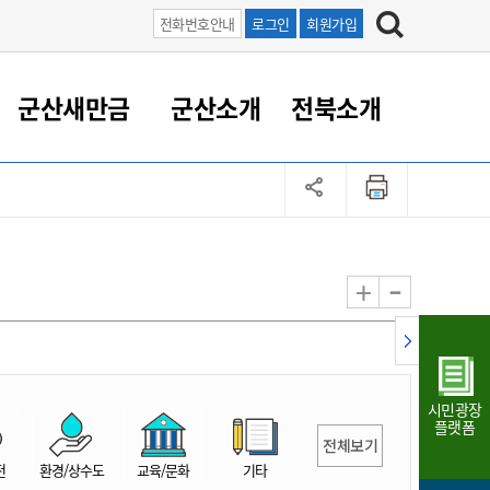
전화번호안내
로그인
회원가입
군산새만금
군산소개
전북소개
정 대응
족관계
부서/업무
RE100의 중심 새만금
도시/공원/주택
산업인프라
정책실명제
토지/건축
읍면동 안내
군산새만금 홍보 영상
조직운영6대지표
농업/축산업
도시재생
지방세
족관계
도시계획/지구단위계획
군산국가산업단지
정책실명제 안내
지방세
도시재생사업
민선8기 농업비전/발전방
공무원 정원
향
-
+
공원녹지
군산2국가산업단지
국민신청실명제안내
지방세환급금신청
도시재생(현장)지원센터
과장급이상 상위직 비율
농산물 유통
식
주택
새만금산업단지
정책실명제 중점관리 대상
지방세 상담챗봇
도시재생시설 현황
공무원 1인당 주민수
가축방역
자료실
자유무역지역
도시재생 공지/행사
현장공무원 비율
동물복지
지방산업단지
재정규모대비 인건비운영
시민광장
농공단지
실국본부수
플랫폼
전체보기
림 서비
산업단지 지도
내고장 알리미
전
환경/상수도
교육/문화
기타
구
항만/여객/공항/철도/컨벤