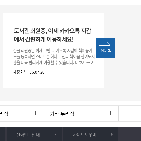
도서관 회원증, 이제 카카오톡 지갑
에서 간편하게 이용하세요!
실물 회원증은 이제 그만! 카카오톡 지갑에 책이음카
MORE
드를 등록하면 스마트폰 하나로 전국 책이음 참여도서
관을 더욱 편리하게 이용할 수 있습니다. 더보기 → 지
갑 → +발급 → 책이음카드 지금 바로 등록하고 쉽고
시정소식 | 26.07.20
간편한 도서관 서비스를 만
리집
기타 누리집
전화번호안내
사이트도우미