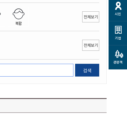
개
재정정보 공개
공공저작물
션
시민
통계정보
행정규제개혁
전체보기
소상공인 지원
복합
민방위/재난안전
시스템
행정규제개혁안내
고유가 피해지원금
민방위
규제신문고
군산사랑배달 배달의명수
기업
재난안전
전체보기
규제입증요청
카드수수료 지원
풍수해보험
사
규제정보포털
소상공인지원
재해예방
관광객
관련기관 안내
검색
군산시착한가격업소
시민대상보험
통계
영조물 배상보험
인 현황
군산시민 안전보험
군산시민 자전거보험
군산 상품
농업인안전보험 농가부담
 가이드북
금 지원사업