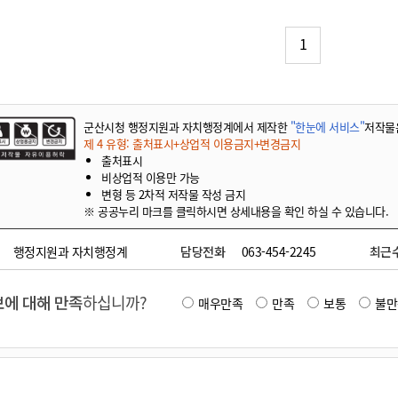
기부자 예우제
기부자 명예의 전당
1
기금사업
군산시 답례품
고향사랑기부제 소식
군산시청 행정지원과 자치행정계에서 제작한
"한눈에 서비스"
저작물
제 4 유형: 출처표시+상업적 이용금지+변경금지
출처표시
비상업적 이용만 가능
변형 등 2차적 저작물 작성 금지
※ 공공누리 마크를 클릭하시면 상세내용을 확인 하실 수 있습니다.
행정지원과 자치행정계
담당전화
063-454-2245
최근
에 대해 만족
하십니까?
매우만족
만족
보통
불만