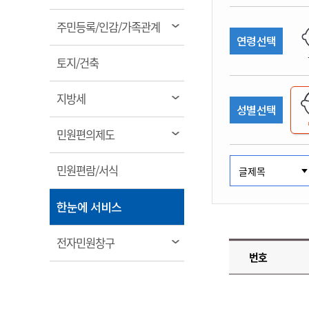
림
계약정보공개
전화번호안내
전화번호안내
전화번호안내
전화번호안내
전화번호안내
전화번호안내
전화번호안내
전화번호안내
군산시보
장사정보
열
주민등록/인감/가족관계
입찰/계약정보
연령선택
읍면동소식
주민복지 안내서
주요시책
림
수산업
찾아오시는길
찾아오시는길
찾아오시는길
찾아오시는길
찾아오시는길
찾아오시는길
찾아오시는길
찾아오시는길
용역과제
열
민원편의제도
토지/건축
웹진 열린군산
시정계획
어업현황
림
타기관소식
민원 1회방문 처리제
주요업무
수산물 안전정보
열
지방세
성별선택
어디서나 민원처리제
시정백서
림
군산수산물 소비촉진행사
상품권 구매 사용 및 관리
사전심사 청구제도
열
민원편의제도
군산 특화 수산물
림
민원인 후견인제
열
민원편람/서식
복합민원 상담예약제
림
폐업신고 원스톱서비스
열
한눈에 서비스
납세자 보호관제도
림
『안심상속』 원스톱 서비
열
전자민원창구
스
번호
림