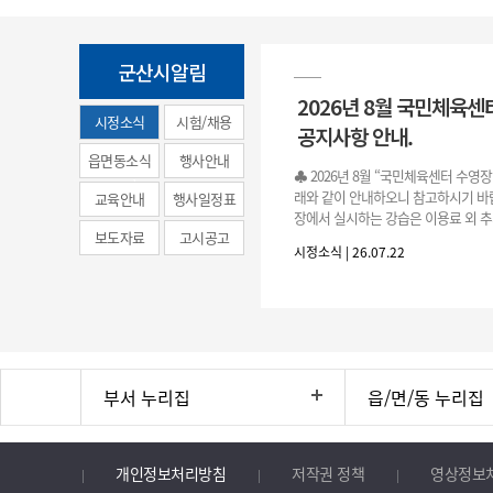
군산시알림
2026년 8월 국민체육센
시정소식
시험/채용
공지사항 안내.
(municipal
읍면동소식
행사안내
♣ 2026년 8월 “국민체육센터 수영
news)
래와 같이 안내하오니 참고하시기 바랍
교육안내
행사일정표
장에서 실시하는 강습은 이용료 외 추
보도자료
고시공고
료로 운영됩니다.》 1. 회원 가입 등록 기간
시정소식 | 26.07.22
3.(월)
부서 누리집
읍/면/동 누리집
개인정보처리방침
저작권 정책
영상정보