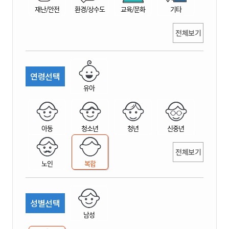
재난/안전
환경/상수도
교육/문화
기타
전체보기
연령선택
유아
아동
청소년
청년
신중년
전체보기
노인
복합
성별선택
남성