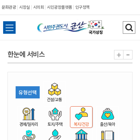
문화관광
시장실
시의회
시민광장플랫폼
인구정책
시
전
검
민
체
색
메
하
-
+
한눈에 서비스
주
뉴
기
열
권
기
도
유형선택
시
건설/교통
군
경제/일자리
토지/주택
복지/건강
출산/육아
산