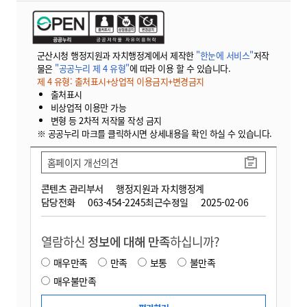
군산시청 행정지원과 자치행정계에서 제작한
"한눈에 서비스"
저작
물은
"공공누리 제 4 유형"
에 따라 이용 할 수 있습니다.
제 4 유형: 출처표시+상업적 이용금지+변경금지
출처표시
비상업적 이용만 가능
변형 등 2차적 저작물 작성 금지
※ 공공누리 마크를 클릭하시면 상세내용을 확인 하실 수 있습니다.
홈페이지 개선의견
콘텐츠 관리부서
행정지원과 자치행정계
담당전화
063-454-2245
최근수정일
2025-02-06
열람하신
정보에 대해 만족
하십니까?
매우만족
만족
보통
불만족
매우불만족