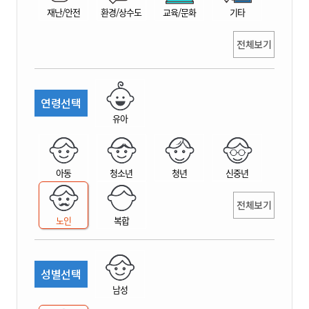
재난/안전
환경/상수도
교육/문화
기타
전체보기
연령선택
유아
아동
청소년
청년
신중년
전체보기
노인
복합
성별선택
남성