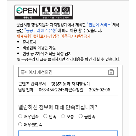
군산시청 행정지원과 자치행정계에서 제작한
"한눈에 서비스"
저작
물은
"공공누리 제 4 유형"
에 따라 이용 할 수 있습니다.
제 4 유형: 출처표시+상업적 이용금지+변경금지
출처표시
비상업적 이용만 가능
변형 등 2차적 저작물 작성 금지
※ 공공누리 마크를 클릭하시면 상세내용을 확인 하실 수 있습니다.
홈페이지 개선의견
콘텐츠 관리부서
행정지원과 자치행정계
담당전화
063-454-2245
최근수정일
2025-02-06
열람하신
정보에 대해 만족
하십니까?
매우만족
만족
보통
불만족
매우불만족