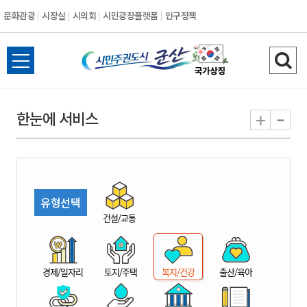
문화관광
시장실
시의회
시민광장플랫폼
인구정책
시
전
검
민
체
색
메
하
-
+
한눈에 서비스
주
뉴
기
열
권
기
도
유형선택
시
건설/교통
군
경제/일자리
토지/주택
복지/건강
출산/육아
산