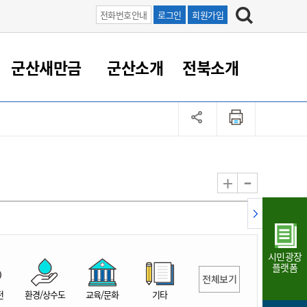
전화번호안내
로그인
회원가입
군산새만금
군산소개
전북소개
정 대응
족관계
부서/업무
RE100의 중심 새만금
도시/공원/주택
산업인프라
정책실명제
토지/건축
읍면동 안내
군산새만금 홍보 영상
조직운영6대지표
농업/축산업
도시재생
지방세
족관계
도시계획/지구단위계획
군산국가산업단지
정책실명제 안내
지방세
도시재생사업
민선8기 농업비전/발전방
공무원 정원
향
-
+
공원녹지
군산2국가산업단지
국민신청실명제안내
지방세환급금신청
도시재생(현장)지원센터
과장급이상 상위직 비율
농산물 유통
식
주택
새만금산업단지
정책실명제 중점관리 대상
지방세 상담챗봇
도시재생시설 현황
공무원 1인당 주민수
가축방역
자료실
자유무역지역
도시재생 공지/행사
현장공무원 비율
동물복지
지방산업단지
재정규모대비 인건비운영
시민광장
농공단지
실국본부수
플랫폼
전체보기
림 서비
산업단지 지도
내고장 알리미
전
환경/상수도
교육/문화
기타
구
항만/여객/공항/철도/컨벤