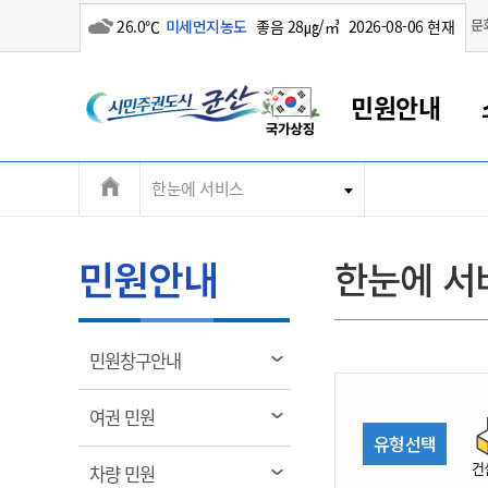
흐림
문
26.0℃
미세먼지농도
좋음 28㎍/㎥
2026-08-06 현재
시
민원안내
민
전
한눈에 서비스
군산새만금
민원안내
소통참여
생활복지
경제산업
정보공개
군산소개
전북소개
주
군산에서 시작되는 새만금
전북특별자치도 소개
군산사랑상품권
민원창구안내
정보공개제도
복지/보건
시정알림
군산시 비전
체
권
민원이용안내
시정소식
인구정책
상품권 안내
제도안내
전북특별자치도란?
메
민원안내
한눈에 서
민원수수료
시험/채용
통합돌봄
상품권 공지사항
비공개대상정보
전북특별자치도 용어 Q&A
뉴
도
종합민원창구
보도자료
주민복지
상품권 Q&A
불복구제절차
자료실
시
아름다운 배려창구
행사안내
아동/청소년
상품권 이용규약
수수료
열
민원창구안내
홍보영상 게시판
토지정보민원창구
행사일정표
여성/가족
판매대행점 조회
정보공개서식
림
군
대표전화
대표전화
대표전화
대표전화
대표전화
대표전화
대표전화
대표전화
063-454-4000
063-454-4000
063-454-4000
063-454-4000
063-454-4000
063-454-4000
063-454-4000
063-454-4000
열
여권 민원
무인민원발급기
교육안내
노인복지
지류상품권 재고조회
림
유형선택
산
보건소식
장애인복지
부서 및 담당자 연락처
부서 및 담당자 연락처
부서 및 담당자 연락처
부서 및 담당자 연락처
부서 및 담당자 연락처
부서 및 담당자 연락처
부서 및 담당자 연락처
부서 및 담당자 연락처
건
열
차량 민원
고시공고
사회서비스(바우처)