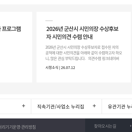
 프로그램
2026년 군산시 시민의장 수상후보
자 시민의견 수렴 안내
2026년 군산시 시민의장 수상후보자로 접수된 자의
공적에 대한 시민의견을 아래와 같이 수렴하고자 하오
니, 많은 관심 부탁드립니다. 의견수렴 링크(네이버
폼) -> 아래 주소 클릭https://naver.me/5IfLW57I
시정소식 | 26.07.12
직속기관/사업소 누리집
유관기관 누
찾아오시는길
처리기기운영·관리방침