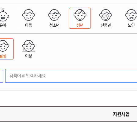
위원회 현황
공공데이터 개방
업무추진비공
군산시 무상교통
공부의 명수
정부24
위원회 명단공개
공공데이터 개방
예산/재정
법률정보
국민신문고
건설
부동산
에너지
유아
아동
청소년
청년
신중년
노인
환경
청소
위생
위원회 회의록 공개
공공데이터 수요조사
민원편람/서식
한눈에 서비스
전자가족관계등록
예산안내
조례규칙 입법예고
경제동향
도로/가로등
부동산 정보
태양광
환경선언문
청소정보
공중위생
재정공시
조례규칙 입법예고(구)
물가정보
자전거
주소/건축/지적/지리정보
가스/석유
인터넷등기소
환경기본정보
대형폐기물 배출신고
위생용품 제조업
결산보고서
법률정보 관련사이트
사회조사
조상땅찾기
국세청홈택스
남성
여성
화학물질 관리지도
공모사업
생활쓰레기 처리요령
식품위생
중기지방재정계획
사업체조
위택스
미세먼지 대응
음식물쓰레기 처리요령
문화 콘텐츠업
투자심사
통계연보
부동산통합민원
환경영향평가
폐기물 처리시설 현황
예산낭비신고
청년통계
체육
공공데이터포털
석면해체 건축물정보
보조금 부정수급 신고
주민등록
새올전자민원창구
체육시설 안내
환경오염업소 공개
공유재산
체류외국
군산시체육회
환경 관련사이트
재정용어사전
생활체육 공지
지원사업
군산시 고향사랑기부제
고향사랑기부제 소개
군산상품