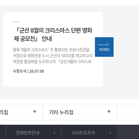
「군산 8월의 크리스마스 단편 영화
제 공모전」 안내
영화 '8월의 크리스마스' 주 촬영지인 초원사진관을
MORE
거점으로 영화관광 도시 군산의 이미지를 제고하고지
역관광 활성화를 도모하고자 「군산 8월의 크리스마
스 단편 영화제 공모전」을 다음과 같이 개최하오니
시정소식 | 26.07.08
많은 관심과 참여 바랍니다. □ 개
리집
기타 누리집
전화번호안내
사이트도우미