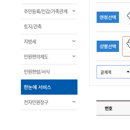
림
계약정보공개
전화번호안내
전화번호안내
전화번호안내
전화번호안내
전화번호안내
전화번호안내
전화번호안내
전화번호안내
군산시보
장사정보
열
주민등록/인감/가족관계
입찰/계약정보
연령선택
읍면동소식
주민복지 안내서
주요시책
림
수산업
찾아오시는길
찾아오시는길
찾아오시는길
찾아오시는길
찾아오시는길
찾아오시는길
찾아오시는길
찾아오시는길
용역과제
열
민원편의제도
토지/건축
웹진 열린군산
시정계획
어업현황
림
타기관소식
민원 1회방문 처리제
주요업무
수산물 안전정보
열
지방세
성별선택
어디서나 민원처리제
시정백서
림
군산수산물 소비촉진행사
상품권 구매 사용 및 관리
사전심사 청구제도
열
민원편의제도
군산 특화 수산물
림
민원인 후견인제
열
민원편람/서식
복합민원 상담예약제
림
폐업신고 원스톱서비스
열
한눈에 서비스
납세자 보호관제도
림
『안심상속』 원스톱 서비
열
전자민원창구
스
번호
림