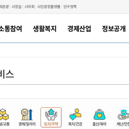
화관광
시장실
시의회
시민광장플랫폼
인구정책
소통참여
생활복지
경제산업
정보공개
새만금 해양거점도시 군산
정보공개 목록/청구
시민참여서비스
여권 민원
기업지원
교육
군산시 소개
군산시 관할권 주요논리
각종 신고/민원
사전정보공표
일자리/창업
차량 민원
상하수도
시청안내
새만금 관할구역 결
주민등록/인감/가
교통안내
기업목록
인사운영
SNS소식
여권발급안내
시민광장플랫폼
교육지원
투자기업 인센티브
정보공개 목록/청구
군산 현황
차량등록사업소 안내
하수도 계획
군산시 명장
사전정보공표
청사종합안내
주민등록/인감/가
시내버스
일반기업 목록
2022년도 통계
조직도
비스
여권 서식
시장에게 바란다
평생교육
기업지원정책
군산의 역사
차량 신규/이전 등록
상수도시설
구인구직
수시공표
전화번호안내
각종서식
택시
사회적경제기업
2023년도 통계
업무
나의민원
학자금대출이자지원
경제 공지/서식
수상현황
저당권 설정/말소 등록
수질검사
청년뜰(청년센터/창업센터)
부서별 팩스번호
시외버스/고속버스
공장 검색
2024년도 통계
부서소
나도한마디
우리아이 꿈탐험 지원사업
기업애로해소SOS
자연지리특성
등록원부 열람/발급
상수도/하수도 요금
시청 오시는 길
철도/항공
2025년도 통계
부서별 
군산시사회적경제지원센터
칭찬합시다
시민정보화교육
강소연구개발특구
행정구역/행정지도
자동차 등록 서식
요금조회납부시스템
여객선
설문조사
부모학교예약시스템
자매결연/국제협력 도시
자동차 과태료 조회 및 납부
공공하수처리시설
교통 관련사이트
일자리 지원사업
자원봉사참여
군산어린이시청
군산의 상징
자동차 정기(종합)검사 기
주정차단속 문자알
일자리지원센터
설/교통
경제/일자리
토지/주택
복지/건강
출산/육아
재난/안
간조회 및 검사예약
스
전자민원창
적극행정
디지털배움터