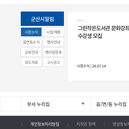
군산시알림
그린작은도서관 문화강좌
시정소식
시험/채용
수강생 모집
(municipal
읍면동소식
행사안내
news)
교육안내
행사일정표
보도자료
고시공고
시정소식 | 26.07.14
부서 누리집
읍/면/동 누리집
개인정보처리방침
저작권 정책
영상정보