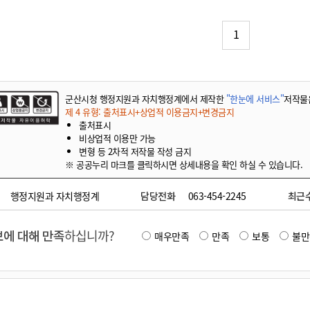
기부자 예우제
기부자 명예의 전당
1
기금사업
군산시 답례품
고향사랑기부제 소식
군산시청 행정지원과 자치행정계에서 제작한
"한눈에 서비스"
저작물
제 4 유형: 출처표시+상업적 이용금지+변경금지
출처표시
비상업적 이용만 가능
변형 등 2차적 저작물 작성 금지
※ 공공누리 마크를 클릭하시면 상세내용을 확인 하실 수 있습니다.
행정지원과 자치행정계
담당전화
063-454-2245
최근
에 대해 만족
하십니까?
매우만족
만족
보통
불만