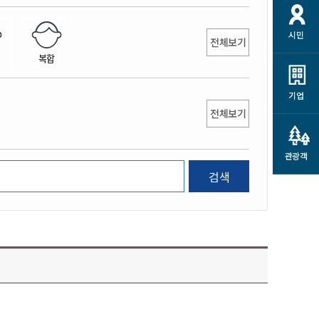
개
재정정보 공개
공공저작물
션
시민
통계정보
행정규제개혁
전체보기
소상공인 지원
복합
민방위/재난안전
시스템
행정규제개혁안내
고유가 피해지원금
민방위
규제신문고
군산사랑배달 배달의명수
기업
재난안전
전체보기
규제입증요청
카드수수료 지원
풍수해보험
사
규제정보포털
소상공인지원
재해예방
관광객
관련기관 안내
검색
군산시착한가격업소
시민대상보험
통계
영조물 배상보험
인 현황
군산시민 안전보험
군산시민 자전거보험
군산 상품
농업인안전보험 농가부담
 가이드북
금 지원사업