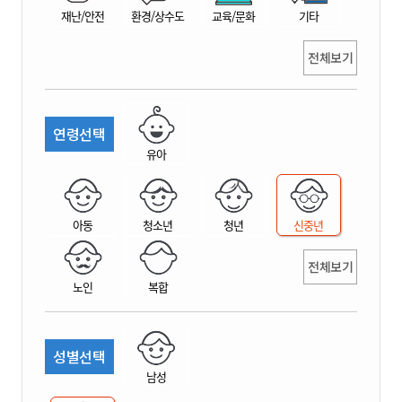
재난/안전
환경/상수도
교육/문화
기타
전체보기
연령선택
유아
아동
청소년
청년
신중년
전체보기
노인
복합
성별선택
남성