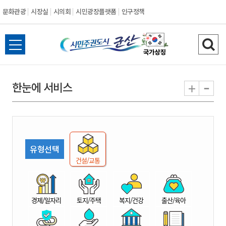
문화관광
시장실
시의회
시민광장플랫폼
인구정책
시
전
검
민
체
색
메
하
-
+
한눈에 서비스
주
뉴
기
열
권
기
도
유형선택
시
건설/교통
군
경제/일자리
토지/주택
복지/건강
출산/육아
산