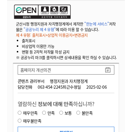
군산시청 행정지원과 자치행정계에서 제작한
"한눈에 서비스"
저작
물은
"공공누리 제 4 유형"
에 따라 이용 할 수 있습니다.
제 4 유형: 출처표시+상업적 이용금지+변경금지
출처표시
비상업적 이용만 가능
변형 등 2차적 저작물 작성 금지
※ 공공누리 마크를 클릭하시면 상세내용을 확인 하실 수 있습니다.
홈페이지 개선의견
콘텐츠 관리부서
행정지원과 자치행정계
담당전화
063-454-2245
최근수정일
2025-02-06
열람하신
정보에 대해 만족
하십니까?
매우만족
만족
보통
불만족
매우불만족