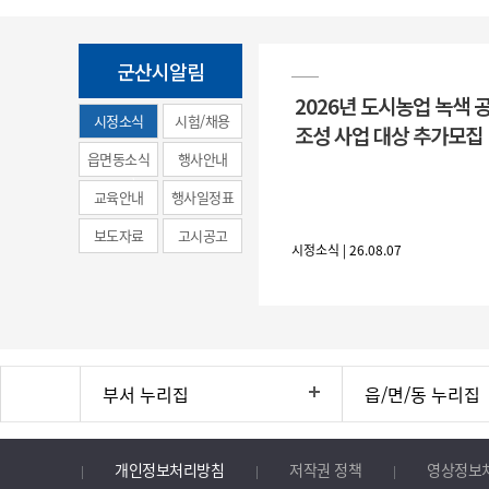
군산시알림
2026년 도시농업 녹색 
시정소식
시험/채용
조성 사업 대상 추가모집
(municipal
읍면동소식
행사안내
news)
교육안내
행사일정표
보도자료
고시공고
시정소식 | 26.08.07
부서 누리집
읍/면/동 누리집
개인정보처리방침
저작권 정책
영상정보