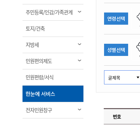
림
계약정보공개
전화번호안내
전화번호안내
전화번호안내
전화번호안내
전화번호안내
전화번호안내
전화번호안내
전화번호안내
군산시보
장사정보
열
주민등록/인감/가족관계
입찰/계약정보
연령선택
읍면동소식
주민복지 안내서
주요시책
림
수산업
찾아오시는길
찾아오시는길
찾아오시는길
찾아오시는길
찾아오시는길
찾아오시는길
찾아오시는길
찾아오시는길
용역과제
열
민원편의제도
토지/건축
웹진 열린군산
시정계획
어업현황
림
타기관소식
민원 1회방문 처리제
주요업무
수산물 안전정보
열
지방세
성별선택
어디서나 민원처리제
시정백서
림
군산수산물 소비촉진행사
상품권 구매 사용 및 관리
사전심사 청구제도
열
민원편의제도
군산 특화 수산물
림
민원인 후견인제
열
민원편람/서식
복합민원 상담예약제
림
폐업신고 원스톱서비스
열
한눈에 서비스
납세자 보호관제도
림
『안심상속』 원스톱 서비
열
전자민원창구
스
번호
림