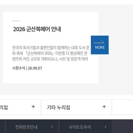
2026 군산북페어 안내
전국의 독서가들과 출판인들이 함께하는 대표 도서 문
MORE
화 축제 「군산북페어 2026」이한층 더 풍성해진 콘
텐츠와 커진 규모로 개최되오니, 시민 및 방문객 여러
분의 많은 관심과 참여 바랍니다.□ 행사 개요행사 기
시정소식 | 26.08.07
간: 2026. 8. 28.
리집
기타 누리집
전화번호안내
사이트도우미