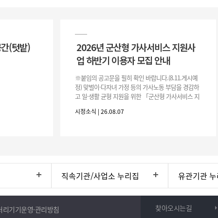
공간(텃밭)
2026년 군산형 가사서비스 지원사
업 하반기 이용자 모집 안내
※붙임의 공고문을 필히 확인 바랍니다.(8.11.게시예
정) 맞벌이·다자녀 가정 등의 가사노동 부담을 경감하
고 일·생활 균형 지원을 위한 「군산형 가사서비스 지
원사업」하반기 이용자를 다음과 같이 추가 모집하오
시정소식 | 26.08.07
니 많은 참여 바랍니다. 1
직속기관/사업소 누리집
유관기관 누
찾아오시는길
처리기기운영·관리방침