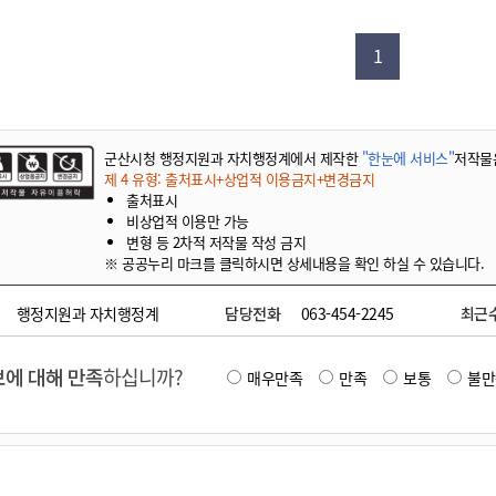
기부자 예우제
기부자 명예의 전당
1
기금사업
군산시 답례품
고향사랑기부제 소식
군산시청 행정지원과 자치행정계에서 제작한
"한눈에 서비스"
저작물
제 4 유형: 출처표시+상업적 이용금지+변경금지
출처표시
비상업적 이용만 가능
변형 등 2차적 저작물 작성 금지
※ 공공누리 마크를 클릭하시면 상세내용을 확인 하실 수 있습니다.
행정지원과 자치행정계
담당전화
063-454-2245
최근
에 대해 만족
하십니까?
매우만족
만족
보통
불만