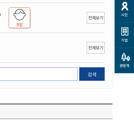
개
재정정보 공개
공공저작물
션
시민
통계정보
행정규제개혁
전체보기
소상공인 지원
복합
민방위/재난안전
시스템
행정규제개혁안내
고유가 피해지원금
민방위
규제신문고
군산사랑배달 배달의명수
기업
재난안전
전체보기
규제입증요청
카드수수료 지원
풍수해보험
사
규제정보포털
소상공인지원
재해예방
관광객
관련기관 안내
검색
군산시착한가격업소
시민대상보험
통계
영조물 배상보험
인 현황
군산시민 안전보험
군산시민 자전거보험
군산 상품
농업인안전보험 농가부담
 가이드북
금 지원사업