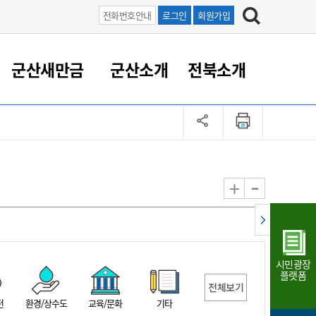
전화번호안내
로그인
회원가입
군산새만금
군산소개
전북소개
정 대응
족관계
부서/업무
RE100의 중심 새만금
도시/공원/주택
산업인프라
정책실명제
토지/건축
읍면동 안내
군산새만금 홍보 영상
조직운영6대지표
농업/축산업
도시재생
지방세
족관계
도시계획/지구단위계획
군산국가산업단지
정책실명제 안내
지방세
도시재생사업
민선8기 농업비전/발전방
공무원 정원
향
-
+
공원녹지
군산2국가산업단지
국민신청실명제안내
지방세환급금신청
도시재생(현장)지원센터
과장급이상 상위직 비율
농산물 유통
식
주택
새만금산업단지
정책실명제 중점관리 대상
지방세 상담챗봇
도시재생시설 현황
공무원 1인당 주민수
가축방역
자료실
자유무역지역
도시재생 공지/행사
현장공무원 비율
동물복지
지방산업단지
재정규모대비 인건비운영
시민광장
농공단지
실국본부수
플랫폼
전체보기
림 서비
산업단지 지도
내고장 알리미
전
환경/상수도
교육/문화
기타
구
항만/여객/공항/철도/컨벤