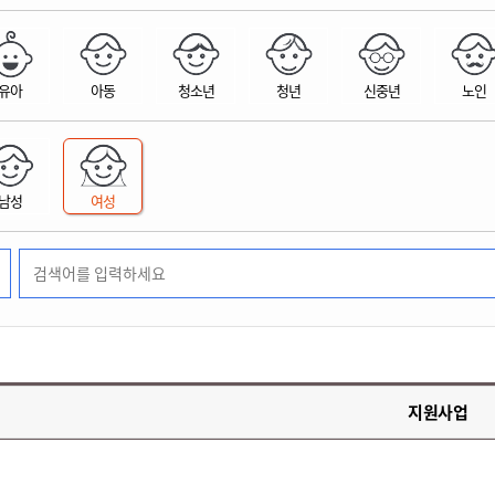
위원회 현황
공공데이터 개방
업무추진비공
군산시 무상교통
공부의 명수
정부24
위원회 명단공개
공공데이터 개방
예산/재정
법률정보
국민신문고
건설
부동산
에너지
유아
아동
청소년
청년
신중년
노인
환경
청소
위생
위원회 회의록 공개
공공데이터 수요조사
민원편람/서식
한눈에 서비스
전자가족관계등록
예산안내
조례규칙 입법예고
경제동향
도로/가로등
부동산 정보
태양광
환경선언문
청소정보
공중위생
재정공시
조례규칙 입법예고(구)
물가정보
자전거
주소/건축/지적/지리정보
가스/석유
인터넷등기소
환경기본정보
대형폐기물 배출신고
위생용품 제조업
결산보고서
법률정보 관련사이트
사회조사
조상땅찾기
국세청홈택스
남성
여성
화학물질 관리지도
공모사업
생활쓰레기 처리요령
식품위생
중기지방재정계획
사업체조
위택스
미세먼지 대응
음식물쓰레기 처리요령
문화 콘텐츠업
투자심사
통계연보
부동산통합민원
환경영향평가
폐기물 처리시설 현황
예산낭비신고
청년통계
체육
공공데이터포털
석면해체 건축물정보
보조금 부정수급 신고
주민등록
새올전자민원창구
체육시설 안내
환경오염업소 공개
공유재산
체류외국
군산시체육회
환경 관련사이트
재정용어사전
생활체육 공지
지원사업
군산시 고향사랑기부제
고향사랑기부제 소개
군산상품