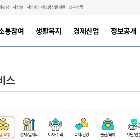
화관광
시장실
시의회
시민광장플랫폼
인구정책
소통참여
생활복지
경제산업
정보공개
새만금 해양거점도시 군산
정보공개 목록/청구
시민참여서비스
여권 민원
기업지원
교육
군산시 소개
군산시 관할권 주요논리
각종 신고/민원
사전정보공표
일자리/창업
차량 민원
상하수도
시청안내
새만금 관할구역 결
주민등록/인감/가
교통안내
기업목록
인사운영
SNS소식
여권발급안내
시민광장플랫폼
교육지원
투자기업 인센티브
정보공개 목록/청구
군산 현황
차량등록사업소 안내
하수도 계획
군산시 명장
사전정보공표
청사종합안내
주민등록/인감/가
시내버스
일반기업 목록
2022년도 통계
조직도
비스
여권 서식
시장에게 바란다
평생교육
기업지원정책
군산의 역사
차량 신규/이전 등록
상수도시설
구인구직
수시공표
전화번호안내
각종서식
택시
사회적경제기업
2023년도 통계
업무
나의민원
학자금대출이자지원
경제 공지/서식
수상현황
저당권 설정/말소 등록
수질검사
청년뜰(청년센터/창업센터)
부서별 팩스번호
시외버스/고속버스
공장 검색
2024년도 통계
부서소
나도한마디
우리아이 꿈탐험 지원사업
기업애로해소SOS
자연지리특성
등록원부 열람/발급
상수도/하수도 요금
시청 오시는 길
철도/항공
2025년도 통계
부서별 
군산시사회적경제지원센터
칭찬합시다
시민정보화교육
강소연구개발특구
행정구역/행정지도
자동차 등록 서식
요금조회납부시스템
여객선
설문조사
부모학교예약시스템
자매결연/국제협력 도시
자동차 과태료 조회 및 납부
공공하수처리시설
교통 관련사이트
일자리 지원사업
자원봉사참여
군산어린이시청
군산의 상징
자동차 정기(종합)검사 기
주정차단속 문자알
일자리지원센터
설/교통
경제/일자리
토지/주택
복지/건강
출산/육아
재난/안
간조회 및 검사예약
스
전자민원창
적극행정
디지털배움터