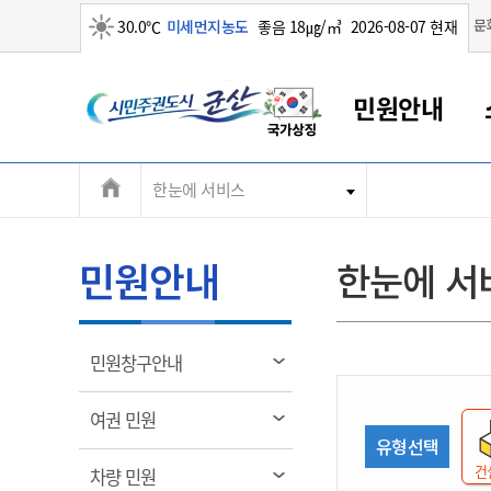
맑음
문
30.0℃
미세먼지농도
좋음 18㎍/㎥
2026-08-07 현재
시
민원안내
민
전
한눈에 서비스
군산새만금
민원안내
소통참여
생활복지
경제산업
정보공개
군산소개
전북소개
주
군산에서 시작되는 새만금
전북특별자치도 소개
군산사랑상품권
민원창구안내
정보공개제도
복지/보건
시정알림
군산시 비전
체
권
민원이용안내
시정소식
인구정책
상품권 안내
제도안내
전북특별자치도란?
메
민원안내
한눈에 서
민원수수료
시험/채용
통합돌봄
상품권 공지사항
비공개대상정보
전북특별자치도 용어 Q&A
뉴
도
종합민원창구
보도자료
주민복지
상품권 Q&A
불복구제절차
자료실
시
아름다운 배려창구
행사안내
아동/청소년
상품권 이용규약
수수료
열
민원창구안내
홍보영상 게시판
토지정보민원창구
행사일정표
여성/가족
판매대행점 조회
정보공개서식
림
군
대표전화
대표전화
대표전화
대표전화
대표전화
대표전화
대표전화
대표전화
063-454-4000
063-454-4000
063-454-4000
063-454-4000
063-454-4000
063-454-4000
063-454-4000
063-454-4000
열
여권 민원
무인민원발급기
교육안내
노인복지
지류상품권 재고조회
림
유형선택
산
보건소식
장애인복지
부서 및 담당자 연락처
부서 및 담당자 연락처
부서 및 담당자 연락처
부서 및 담당자 연락처
부서 및 담당자 연락처
부서 및 담당자 연락처
부서 및 담당자 연락처
부서 및 담당자 연락처
건
열
차량 민원
고시공고
사회서비스(바우처)