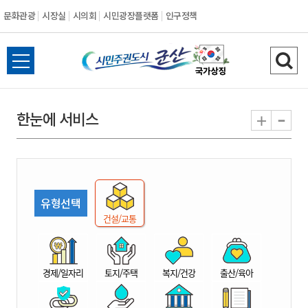
문화관광
시장실
시의회
시민광장플랫폼
인구정책
시
전
검
민
체
색
메
하
-
+
한눈에 서비스
주
뉴
기
열
권
기
도
유형선택
시
건설/교통
군
경제/일자리
토지/주택
복지/건강
출산/육아
산