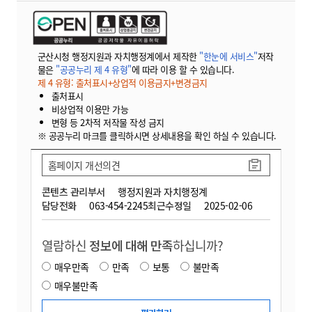
군산시청 행정지원과 자치행정계에서 제작한
"한눈에 서비스"
저작
물은
"공공누리 제 4 유형"
에 따라 이용 할 수 있습니다.
제 4 유형: 출처표시+상업적 이용금지+변경금지
출처표시
비상업적 이용만 가능
변형 등 2차적 저작물 작성 금지
※ 공공누리 마크를 클릭하시면 상세내용을 확인 하실 수 있습니다.
홈페이지 개선의견
콘텐츠 관리부서
행정지원과 자치행정계
담당전화
063-454-2245
최근수정일
2025-02-06
열람하신
정보에 대해 만족
하십니까?
매우만족
만족
보통
불만족
매우불만족