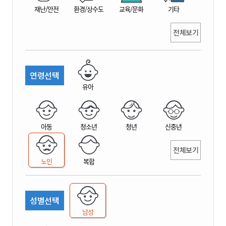
재난/안전
환경/상수도
교육/문화
기타
전체보기
연령선택
유아
아동
청소년
청년
신중년
전체보기
노인
복합
성별선택
남성