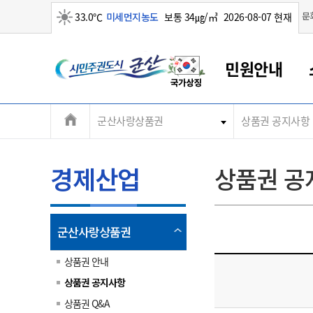
맑음
문
33.0℃
미세먼지농도
보통 34㎍/㎥
2026-08-07 현재
시
민원안내
민
전
군산사랑상품권
상품권 공지사항
군산새만금
민원안내
소통참여
생활복지
경제산업
정보공개
군산소개
전북소개
주
군산에서 시작되는 새만금
전북특별자치도 소개
군산사랑상품권
민원창구안내
정보공개제도
복지/보건
시정알림
군산시 비전
체
권
민원이용안내
시정소식
인구정책
상품권 안내
제도안내
전북특별자치도란?
메
경제산업
상품권 공
민원수수료
시험/채용
통합돌봄
상품권 공지사항
비공개대상정보
전북특별자치도 용어 Q&A
뉴
도
종합민원창구
보도자료
주민복지
상품권 Q&A
불복구제절차
자료실
시
아름다운 배려창구
행사안내
아동/청소년
상품권 이용규약
수수료
열
군산사랑상품권
홍보영상 게시판
토지정보민원창구
행사일정표
여성/가족
판매대행점 조회
정보공개서식
림
군
대표전화
대표전화
대표전화
대표전화
대표전화
대표전화
대표전화
대표전화
063-454-4000
063-454-4000
063-454-4000
063-454-4000
063-454-4000
063-454-4000
063-454-4000
063-454-4000
상품권 안내
무인민원발급기
교육안내
노인복지
지류상품권 재고조회
상품권 공지사항
산
보건소식
장애인복지
부서 및 담당자 연락처
부서 및 담당자 연락처
부서 및 담당자 연락처
부서 및 담당자 연락처
부서 및 담당자 연락처
부서 및 담당자 연락처
부서 및 담당자 연락처
부서 및 담당자 연락처
상품권 Q&A
고시공고
사회서비스(바우처)