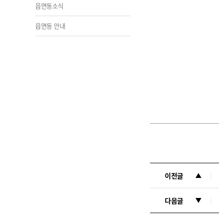
읍면동소식
읍면동 안내
이전글
다음글