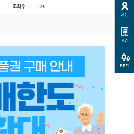
개
재정정보 공개
공공저작물
션
조회수
2240
시민
통계정보
행정규제개혁
소상공인 지원
민방위/재난안전
시스템
행정규제개혁안내
고유가 피해지원금
민방위
규제신문고
군산사랑배달 배달의명수
기업
재난안전
규제입증요청
카드수수료 지원
풍수해보험
사
규제정보포털
소상공인지원
재해예방
관광객
관련기관 안내
군산시착한가격업소
시민대상보험
통계
영조물 배상보험
인 현황
군산시민 안전보험
군산시민 자전거보험
군산 상품
농업인안전보험 농가부담
 가이드북
금 지원사업