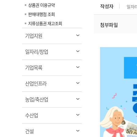
계약정보공개
상품권 이용규약
작성자
일자
전화번호안내
전화번호안내
전화번호안내
전화번호안내
전화번호안내
전화번호안내
전화번호안내
전화번호안내
군산시보
장사정보
판매대행점 조회
입찰/계약정보
읍면동소식
주민복지 안내서
주요시책
수산업
찾아오시는길
찾아오시는길
찾아오시는길
찾아오시는길
찾아오시는길
찾아오시는길
찾아오시는길
찾아오시는길
지류상품권 재고조회
첨부파일
용역과제
민원편의제도
웹진 열린군산
시정계획
어업현황
열
기업지원
타기관소식
민원 1회방문 처리제
주요업무
수산물 안전정보
림
어디서나 민원처리제
시정백서
열
군산수산물 소비촉진행사
일자리/창업
상품권 구매 사용 및 관리
림
사전심사 청구제도
군산 특화 수산물
열
기업목록
민원인 후견인제
림
복합민원 상담예약제
열
산업인프라
폐업신고 원스톱서비스
림
납세자 보호관제도
열
농업/축산업
림
『안심상속』 원스톱 서비
스
열
수산업
림
열
건설