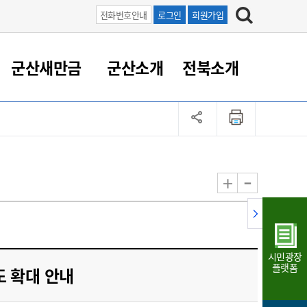
전화번호안내
로그인
회원가입
군산새만금
군산소개
전북소개
정 대응
족관계
부서/업무
RE100의 중심 새만금
도시/공원/주택
산업인프라
정책실명제
토지/건축
읍면동 안내
군산새만금 홍보 영상
조직운영6대지표
농업/축산업
도시재생
지방세
족관계
도시계획/지구단위계획
군산국가산업단지
정책실명제 안내
지방세
도시재생사업
민선8기 농업비전/발전방
공무원 정원
향
-
+
공원녹지
군산2국가산업단지
국민신청실명제안내
지방세환급금신청
도시재생(현장)지원센터
과장급이상 상위직 비율
농산물 유통
식
주택
새만금산업단지
정책실명제 중점관리 대상
지방세 상담챗봇
도시재생시설 현황
공무원 1인당 주민수
가축방역
자료실
자유무역지역
도시재생 공지/행사
현장공무원 비율
동물복지
지방산업단지
재정규모대비 인건비운영
시민광장
농공단지
실국본부수
플랫폼
도 확대 안내
림 서비
산업단지 지도
내고장 알리미
구
항만/여객/공항/철도/컨벤