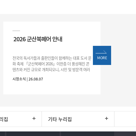
2026 군산북페어 안내
전국의 독서가들과 출판인들이 함께하는 대표 도서 문
MORE
화 축제 「군산북페어 2026」이한층 더 풍성해진 콘
텐츠와 커진 규모로 개최되오니, 시민 및 방문객 여러
분의 많은 관심과 참여 바랍니다.□ 행사 개요행사 기
시정소식 | 26.08.07
간: 2026. 8. 28.
리집
기타 누리집