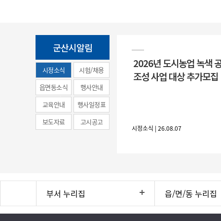
군산시알림
2026년 도시농업 녹색 
시정소식
시험/채용
조성 사업 대상 추가모집
(municipal
읍면동소식
행사안내
news)
교육안내
행사일정표
보도자료
고시공고
시정소식 | 26.08.07
부서 누리집
읍/면/동 누리집