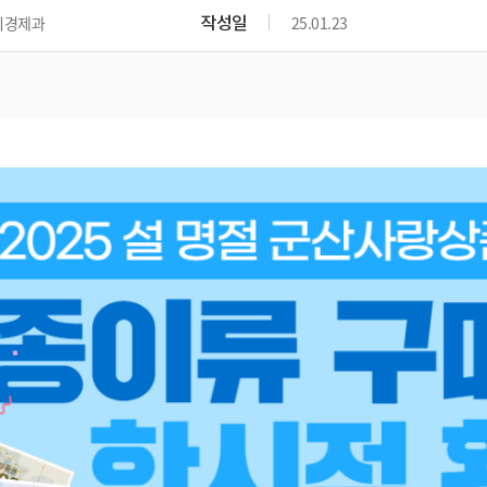
위원회 현황
공공데이터 개방
업무추진비공
군산시 무상교통
작성일
리경제과
25.01.23
공부의 명수
정부24
위원회 명단공개
공공데이터 개방
예산/재정
법률정보
국민신문고
건설
부동산
에너지
환경
청소
위생
위원회 회의록 공개
공공데이터 수요조사
민원편람/서식
한눈에 서비스
전자가족관계등록
예산안내
조례규칙 입법예고
경제동향
도로/가로등
부동산 정보
태양광
환경선언문
청소정보
공중위생
재정공시
조례규칙 입법예고(구)
물가정보
자전거
주소/건축/지적/지리정보
가스/석유
인터넷등기소
환경기본정보
대형폐기물 배출신고
위생용품 제조업
결산보고서
법률정보 관련사이트
사회조사
조상땅찾기
국세청홈택스
화학물질 관리지도
공모사업
생활쓰레기 처리요령
식품위생
중기지방재정계획
사업체조
위택스
미세먼지 대응
음식물쓰레기 처리요령
문화 콘텐츠업
투자심사
통계연보
부동산통합민원
환경영향평가
폐기물 처리시설 현황
예산낭비신고
청년통계
체육
공공데이터포털
석면해체 건축물정보
보조금 부정수급 신고
주민등록
새올전자민원창구
체육시설 안내
환경오염업소 공개
공유재산
체류외국
군산시체육회
환경 관련사이트
재정용어사전
생활체육 공지
군산시 고향사랑기부제
고향사랑기부제 소개
군산상품