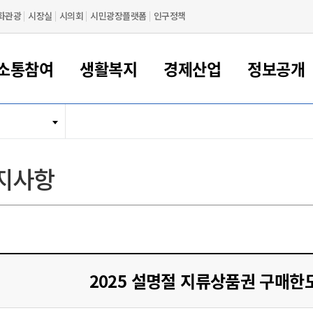
화관광
시장실
시의회
시민광장플랫폼
인구정책
소통참여
생활복지
경제산업
정보공개
새만금 해양거점도시 군산
정보공개 목록/청구
시민참여서비스
여권 민원
기업지원
교육
군산시 소개
군산시 관할권 주요논리
각종 신고/민원
사전정보공표
일자리/창업
차량 민원
상하수도
시청안내
새만금 관할구역 결
주민등록/인감/가
교통안내
기업목록
인사운영
SNS소식
여권발급안내
시민광장플랫폼
교육지원
투자기업 인센티브
정보공개 목록/청구
군산 현황
차량등록사업소 안내
하수도 계획
군산시 명장
사전정보공표
청사종합안내
주민등록/인감/가
시내버스
일반기업 목록
2022년도 통계
조직도
지사항
여권 서식
시장에게 바란다
평생교육
기업지원정책
군산의 역사
차량 신규/이전 등록
상수도시설
구인구직
수시공표
전화번호안내
각종서식
택시
사회적경제기업
2023년도 통계
업무
나의민원
학자금대출이자지원
경제 공지/서식
수상현황
저당권 설정/말소 등록
수질검사
청년뜰(청년센터/창업센터)
부서별 팩스번호
시외버스/고속버스
공장 검색
2024년도 통계
부서소
나도한마디
우리아이 꿈탐험 지원사업
기업애로해소SOS
자연지리특성
등록원부 열람/발급
상수도/하수도 요금
시청 오시는 길
철도/항공
2025년도 통계
부서별 
군산시사회적경제지원센터
칭찬합시다
시민정보화교육
강소연구개발특구
행정구역/행정지도
자동차 등록 서식
요금조회납부시스템
여객선
설문조사
부모학교예약시스템
자매결연/국제협력 도시
자동차 과태료 조회 및 납부
공공하수처리시설
교통 관련사이트
일자리 지원사업
2025 설명절 지류상품권 구매한
자원봉사참여
군산어린이시청
군산의 상징
자동차 정기(종합)검사 기
주정차단속 문자알
일자리지원센터
간조회 및 검사예약
스
전자민원창
적극행정
디지털배움터