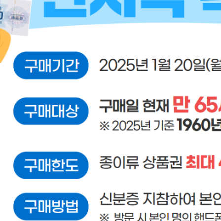
기부자 예우제
기부자 명예의 전당
기금사업
군산시 답례품
고향사랑기부제 소식