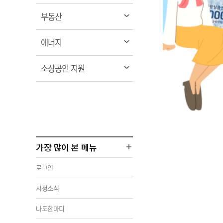
림
열
부동산
림
열
에너지
림
열
소상공인 지원
림
가장 많이 본 메뉴
로그인
시정소식
나도한마디