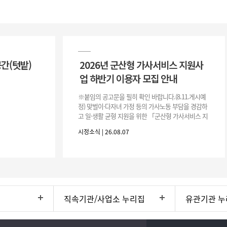
공간(텃밭)
2026년 군산형 가사서비스 지원사
업 하반기 이용자 모집 안내
※붙임의 공고문을 필히 확인 바랍니다.(8.11.게시예
정) 맞벌이·다자녀 가정 등의 가사노동 부담을 경감하
고 일·생활 균형 지원을 위한 「군산형 가사서비스 지
원사업」하반기 이용자를 다음과 같이 추가 모집하오
시정소식 | 26.08.07
니 많은 참여 바랍니다. 1
직속기관/사업소 누리집
유관기관 누