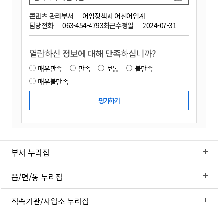
콘텐츠 관리부서
어업정책과 어선어업계
담당전화
063-454-4793
최근수정일
2024-07-31
열람하신
정보에 대해 만족
하십니까?
매우만족
만족
보통
불만족
매우불만족
부서 누리집
읍/면/동 누리집
직속기관/사업소 누리집