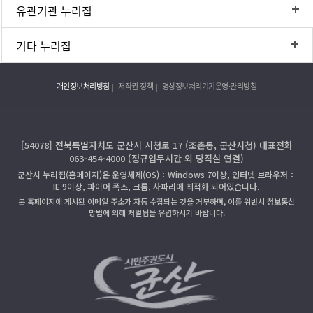
유관기관 누리집
기타 누리집
개인정보처리방침
저작권 정책
영상정보처리기기운영·관리방침
[54078] 전북특별자치도 군산시 시청로 17 (조촌동, 군산시청) 대표전화
063-454-4000 (정규업무시간 외 당직실 연결)
군산시 누리집(홈페이지)은 운영체제(OS)：Windows 7이상, 인터넷 브라우저：
IE 9이상, 파이어 폭스, 크롬, 사파리에 최적화 되어있습니다.
본 홈페이지에 게시된 이메일 주소가 자동 수집되는 것을 거부하며, 이를 위반시 정보통신
망법에 의해 처벌됨을 유념하시기 바랍니다.