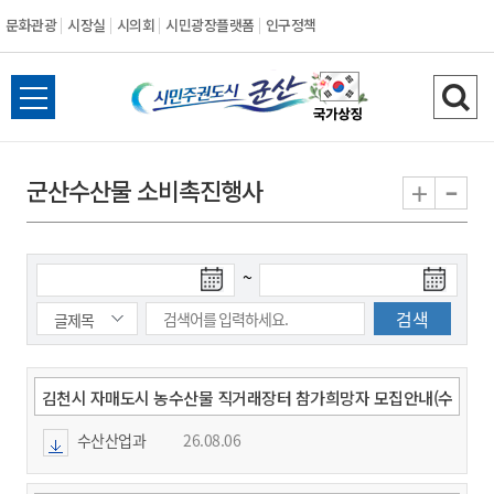
문화관광
시장실
시의회
시민광장플랫폼
인구정책
시
전
검
민
체
색
메
하
-
+
군산수산물 소비촉진행사
주
뉴
기
열
권
기
검
검
~
도
색
색
시
종
시
작
료
일
일
군
김천시 자매도시 농수산물 직거래장터 참가희망자 모집안내(수
산분야)
수산산업과
26.08.06
산