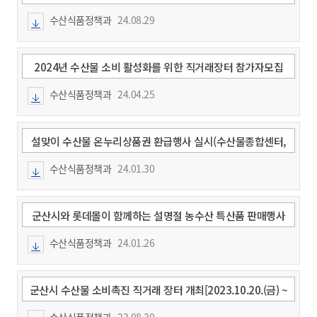
추진!
수산식품정책과
24.08.29
2024년 수산물 소비 활성화를 위한 직거래장터 참가자모집
수산식품정책과
24.04.25
설맞이 수산물 온누리상품권 환급행사 실시(수산물종합센터,
공설·역전·신영시장)
수산식품정책과
24.01.30
군산시와 롯데몰이 함께하는 설명절 농수산 특산품 판매행사
개최
수산식품정책과
24.01.26
군산시 수산물 소비촉진 직거래 장터 개최[2023.10.20.(금) ~
10.21.(토)]
수산식품정책과
23.08.30