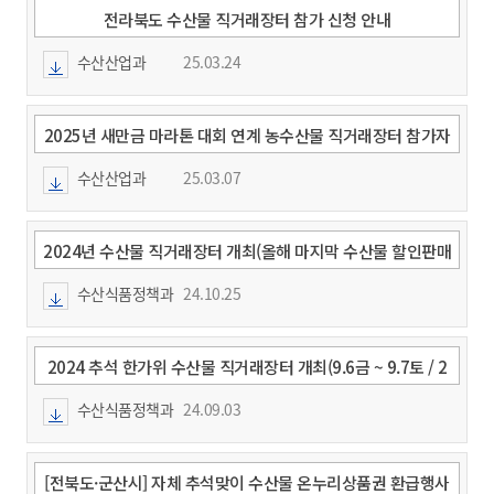
전라북도 수산물 직거래장터 참가 신청 안내
수산산업과
25.03.24
2025년 새만금 마라톤 대회 연계 농수산물 직거래장터 참가자
(수산분야) 모집 안내
수산산업과
25.03.07
2024년 수산물 직거래장터 개최(올해 마지막 수산물 할인판매
행사)
수산식품정책과
24.10.25
2024 추석 한가위 수산물 직거래장터 개최(9.6금 ~ 9.7토 / 2
일간)
수산식품정책과
24.09.03
[전북도·군산시] 자체 추석맞이 수산물 온누리상품권 환급행사