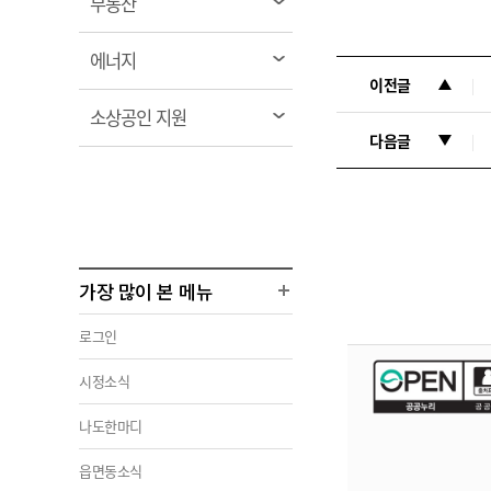
열
부동산
림
열
에너지
림
이전글
열
소상공인 지원
림
다음글
가장 많이 본 메뉴
로그인
시정소식
나도한마디
읍면동소식