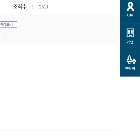
개
재정정보 공개
공공저작물
션
조회수
2511
시민
통계정보
행정규제개혁
소상공인 지원
미리보기
민방위/재난안전
시스템
행정규제개혁안내
고유가 피해지원금
민방위
규제신문고
군산사랑배달 배달의명수
기업
재난안전
규제입증요청
카드수수료 지원
풍수해보험
사
규제정보포털
소상공인지원
재해예방
관광객
관련기관 안내
군산시착한가격업소
시민대상보험
통계
영조물 배상보험
인 현황
군산시민 안전보험
군산시민 자전거보험
군산 상품
농업인안전보험 농가부담
 가이드북
금 지원사업