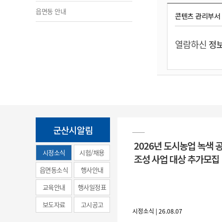
읍면동 안내
콘텐츠 관리부서
열람하신
정보
군산시알림
2026년 도시농업 녹색 
시정소식
시험/채용
조성 사업 대상 추가모집
(municipal
읍면동소식
행사안내
news)
교육안내
행사일정표
보도자료
고시공고
시정소식 | 26.08.07