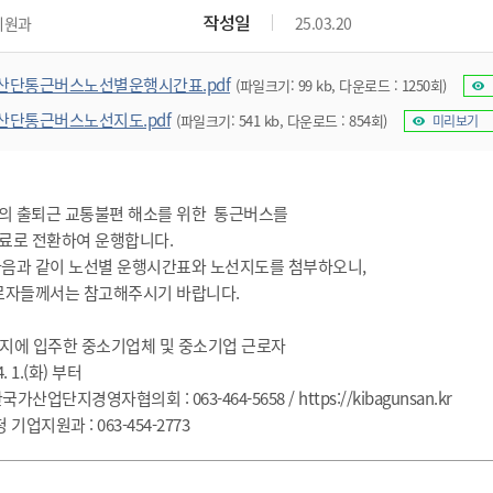
위원회 현황
공공데이터 개방
업무추진비공
군산시 무상교통
작성일
지원과
25.03.20
공부의 명수
정부24
위원회 명단공개
공공데이터 개방
예산/재정
법률정보
국민신문고
건설
부동산
에너지
산단통근버스노선별운행시간표.pdf
(파일크기: 99 kb, 다운로드 : 1250회)
환경
청소
위생
위원회 회의록 공개
공공데이터 수요조사
민원편람/서식
한눈에 서비스
전자가족관계등록
예산안내
조례규칙 입법예고
경제동향
도로/가로등
부동산 정보
태양광
산단통근버스노선지도.pdf
(파일크기: 541 kb, 다운로드 : 854회)
미리보기
환경선언문
청소정보
공중위생
재정공시
조례규칙 입법예고(구)
물가정보
자전거
주소/건축/지적/지리정보
가스/석유
인터넷등기소
환경기본정보
대형폐기물 배출신고
위생용품 제조업
결산보고서
법률정보 관련사이트
사회조사
조상땅찾기
국세청홈택스
화학물질 관리지도
공모사업
생활쓰레기 처리요령
식품위생
중기지방재정계획
사업체조
의 출퇴근 교통불편 해소를 위한 통근버스를
위택스
무료로 전환하여 운행합니다.
미세먼지 대응
음식물쓰레기 처리요령
문화 콘텐츠업
투자심사
통계연보
부동산통합민원
음과 같이 노선별 운행시간표와 노선지도를 첨부하오니,
환경영향평가
폐기물 처리시설 현황
예산낭비신고
청년통계
로자들께서는 참고해주시기 바랍니다.
체육
공공데이터포털
석면해체 건축물정보
보조금 부정수급 신고
주민등록
새올전자민원창구
체육시설 안내
환경오염업소 공개
단지에 입주한 중소기업체 및 중소기업 근로자
공유재산
체류외국
. 1.(화) 부터
군산시체육회
환경 관련사이트
재정용어사전
산국가산업단지경영자협의회 : 063-464-5658 /
https://kibagunsan.kr
생활체육 공지
군산시 고향사랑기부제
 : 063-454-2773
고향사랑기부제 소개
군산상품