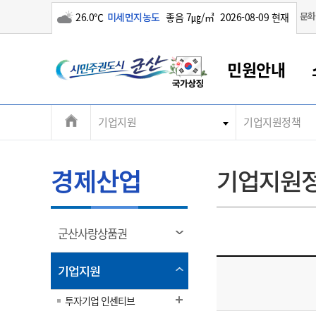
구름많음
문화
26.0℃
미세먼지농도
좋음 7㎍/㎥
2026-08-09 현재
시
민원안내
민
전
기업지원
기업지원정책
군산새만금
민원안내
소통참여
생활복지
경제산업
정보공개
군산소개
전북소개
주
군산에서 시작되는 새만금
전북특별자치도 소개
군산사랑상품권
민원창구안내
정보공개제도
복지/보건
시정알림
군산시 비전
체
권
민원이용안내
시정소식
인구정책
상품권 안내
제도안내
전북특별자치도란?
메
경제산업
기업지원
민원수수료
시험/채용
통합돌봄
상품권 공지사항
비공개대상정보
전북특별자치도 용어 Q&A
뉴
도
종합민원창구
보도자료
주민복지
상품권 Q&A
불복구제절차
자료실
시
아름다운 배려창구
행사안내
아동/청소년
상품권 이용규약
수수료
열
군산사랑상품권
홍보영상 게시판
토지정보민원창구
행사일정표
여성/가족
판매대행점 조회
정보공개서식
림
군
대표전화
대표전화
대표전화
대표전화
대표전화
대표전화
대표전화
대표전화
063-454-4000
063-454-4000
063-454-4000
063-454-4000
063-454-4000
063-454-4000
063-454-4000
063-454-4000
열
기업지원
무인민원발급기
교육안내
노인복지
지류상품권 재고조회
림
산
보건소식
장애인복지
투자기업 인센티브
부서 및 담당자 연락처
부서 및 담당자 연락처
부서 및 담당자 연락처
부서 및 담당자 연락처
부서 및 담당자 연락처
부서 및 담당자 연락처
부서 및 담당자 연락처
부서 및 담당자 연락처
고시공고
사회서비스(바우처)