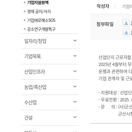
기업지원정책
계약정보공개
작성자
기업
전화번호안내
전화번호안내
전화번호안내
전화번호안내
전화번호안내
전화번호안내
전화번호안내
전화번호안내
군산시보
장사정보
경제 공지/서식
입찰/계약정보
읍면동소식
주민복지 안내서
주요시책
수산업
기업애로해소SOS
찾아오시는길
찾아오시는길
찾아오시는길
찾아오시는길
찾아오시는길
찾아오시는길
찾아오시는길
찾아오시는길
첨부파일
용역과제
민원편의제도
웹진 열린군산
강소연구개발특구
시정계획
어업현황
타기관소식
민원 1회방문 처리제
주요업무
수산물 안전정보
열
일자리/창업
림
어디서나 민원처리제
시정백서
군산수산물 소비촉진행사
상품권 구매 사용 및 관리
열
기업목록
사전심사 청구제도
산업단지 근로자들
군산 특화 수산물
림
2025년 4월부터 
민원인 후견인제
열
산업인프라
운행과 관련하여 다
복합민원 상담예약제
림
기업 관계자 및 근
폐업신고 원스톱서비스
열
농업/축산업
- 지원대상 : 산업
납세자 보호관제도
림
- 무료전환 : 2025. 4
열
수산업
『안심상속』 원스톱 서비
- 문 의 : (사)군
스
림
군산시청 기업지원과
열
건설
림