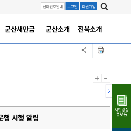
전화번호안내
로그인
회원가입
군산새만금
군산소개
전북소개
정 대응
족관계
부서/업무
RE100의 중심 새만금
도시/공원/주택
산업인프라
정책실명제
토지/건축
읍면동 안내
군산새만금 홍보 영상
조직운영6대지표
농업/축산업
도시재생
지방세
족관계
도시계획/지구단위계획
군산국가산업단지
정책실명제 안내
지방세
도시재생사업
민선8기 농업비전/발전방
공무원 정원
향
-
+
공원녹지
군산2국가산업단지
국민신청실명제안내
지방세환급금신청
도시재생(현장)지원센터
과장급이상 상위직 비율
농산물 유통
식
주택
새만금산업단지
정책실명제 중점관리 대상
지방세 상담챗봇
도시재생시설 현황
공무원 1인당 주민수
가축방역
자료실
자유무역지역
도시재생 공지/행사
현장공무원 비율
동물복지
지방산업단지
재정규모대비 인건비운영
시민광장
농공단지
실국본부수
플랫폼
운행 시행 알림
림 서비
산업단지 지도
내고장 알리미
구
항만/여객/공항/철도/컨벤