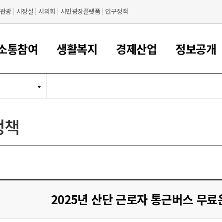
관광
시장실
시의회
시민광장플랫폼
인구정책
소통참여
생활복지
경제산업
정보공개
새만금 해양거점도시 군산
정보공개 목록/청구
시민참여서비스
여권 민원
기업지원
교육
군산시 소개
군산시 관할권 주요논리
각종 신고/민원
사전정보공표
일자리/창업
차량 민원
상하수도
시청안내
새만금 관할구역 결
주민등록/인감/가
교통안내
기업목록
인사운영
SNS소식
여권발급안내
시민광장플랫폼
교육지원
투자기업 인센티브
정보공개 목록/청구
군산 현황
차량등록사업소 안내
하수도 계획
군산시 명장
사전정보공표
청사종합안내
주민등록/인감/가
시내버스
일반기업 목록
2022년도 통계
조직도
정책
여권 서식
시장에게 바란다
평생교육
기업지원정책
군산의 역사
차량 신규/이전 등록
상수도시설
구인구직
수시공표
전화번호안내
각종서식
택시
사회적경제기업
2023년도 통계
업무
나의민원
학자금대출이자지원
경제 공지/서식
수상현황
저당권 설정/말소 등록
수질검사
청년뜰(청년센터/창업센터)
부서별 팩스번호
시외버스/고속버스
공장 검색
2024년도 통계
부서소
나도한마디
우리아이 꿈탐험 지원사업
기업애로해소SOS
자연지리특성
등록원부 열람/발급
상수도/하수도 요금
시청 오시는 길
철도/항공
2025년도 통계
부서별 
군산시사회적경제지원센터
칭찬합시다
시민정보화교육
강소연구개발특구
행정구역/행정지도
자동차 등록 서식
요금조회납부시스템
여객선
설문조사
부모학교예약시스템
자매결연/국제협력 도시
자동차 과태료 조회 및 납부
공공하수처리시설
교통 관련사이트
일자리 지원사업
2025년 산단 근로자 통근버스 무료
자원봉사참여
군산어린이시청
군산의 상징
자동차 정기(종합)검사 기
주정차단속 문자알
일자리지원센터
간조회 및 검사예약
스
전자민원창
적극행정
디지털배움터