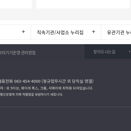
직속기관/사업소 누리집
유관기관 누
찾아오시는길
처리기기운영·관리방침
대표전화 063-454-4000 (정규업무시간 외 당직실 연결)
저：IE 9이상, 파이어 폭스, 크롬, 사파리에 최적화 되어있습니다.
보통신망법에 의해 처벌됨을 유념하시기 바랍니다.