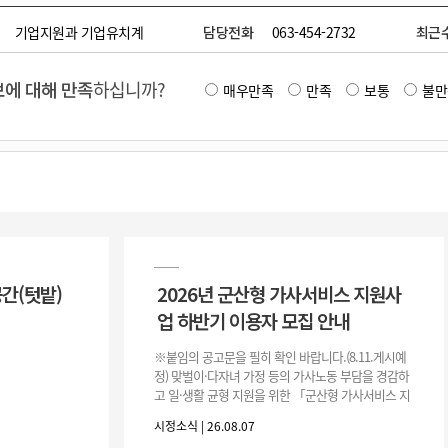
기업지원과 기업유치계
담당전화
063-454-2732
최근
에 대해 만족
하십니까?
매우만족
만족
보통
불만
공간(텃밭)
2026년 군산형 가사서비스 지원사
업 하반기 이용자 모집 안내
※붙임의 공고문을 필히 확인 바랍니다.(8.11.게시예
정) 맞벌이·다자녀 가정 등의 가사노동 부담을 경감하
고 일·생활 균형 지원을 위한 「군산형 가사서비스 지
원사업」하반기 이용자를 다음과 같이 추가 모집하오
시정소식 | 26.08.07
니 많은 참여 바랍니다. 1