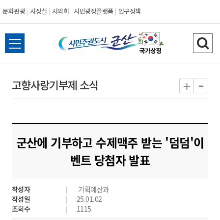
문화관광
시장실
시의회
시민광장플랫폼
인구정책
시
전
검
민
체
색
메
하
-
+
고향사랑기부제 소식
주
뉴
기
열
권
기
도
군산에 기부하고 수제맥주 받는 '덤덤'이
시
벤트 당첨자 발표
군
작성자
기획예산과
산
작성일
25.01.02
조회수
1115