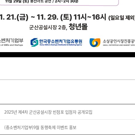
2025년 제4차 군산공설시장 빈점포 입점자 공개모집
(중소벤처기업부)9월 동행축제 이벤트 홍보