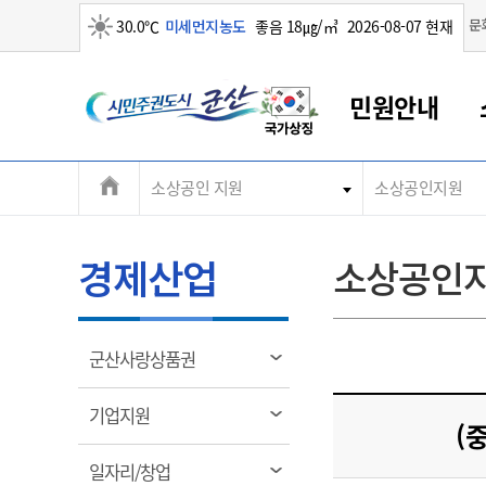
맑음
문
30.0℃
미세먼지농도
좋음 18㎍/㎥
2026-08-07 현재
시
민원안내
민
전
소상공인 지원
소상공인지원
군산새만금
민원안내
소통참여
생활복지
경제산업
정보공개
군산소개
전북소개
주
군산에서 시작되는 새만금
전북특별자치도 소개
군산사랑상품권
민원창구안내
정보공개제도
복지/보건
시정알림
군산시 비전
체
권
민원이용안내
시정소식
인구정책
상품권 안내
제도안내
전북특별자치도란?
메
경제산업
소상공인
민원수수료
시험/채용
통합돌봄
상품권 공지사항
비공개대상정보
전북특별자치도 용어 Q&A
뉴
도
종합민원창구
보도자료
주민복지
상품권 Q&A
불복구제절차
자료실
시
아름다운 배려창구
행사안내
아동/청소년
상품권 이용규약
수수료
열
군산사랑상품권
홍보영상 게시판
토지정보민원창구
행사일정표
여성/가족
판매대행점 조회
정보공개서식
림
군
대표전화
대표전화
대표전화
대표전화
대표전화
대표전화
대표전화
대표전화
063-454-4000
063-454-4000
063-454-4000
063-454-4000
063-454-4000
063-454-4000
063-454-4000
063-454-4000
열
기업지원
무인민원발급기
교육안내
노인복지
지류상품권 재고조회
(
림
산
보건소식
장애인복지
부서 및 담당자 연락처
부서 및 담당자 연락처
부서 및 담당자 연락처
부서 및 담당자 연락처
부서 및 담당자 연락처
부서 및 담당자 연락처
부서 및 담당자 연락처
부서 및 담당자 연락처
열
일자리/창업
고시공고
사회서비스(바우처)