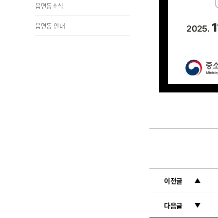
읍면동소식
읍면동 안내
이전글
다음글