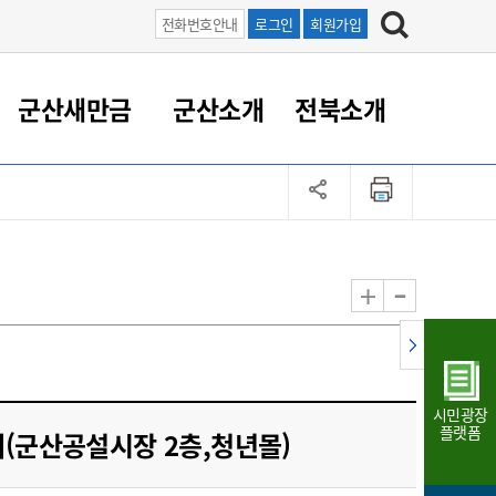
전화번호안내
로그인
회원가입
군산새만금
군산소개
전북소개
정 대응
족관계
부서/업무
RE100의 중심 새만금
도시/공원/주택
산업인프라
정책실명제
토지/건축
읍면동 안내
군산새만금 홍보 영상
조직운영6대지표
농업/축산업
도시재생
지방세
족관계
도시계획/지구단위계획
군산국가산업단지
정책실명제 안내
지방세
도시재생사업
민선8기 농업비전/발전방
공무원 정원
향
-
+
공원녹지
군산2국가산업단지
국민신청실명제안내
지방세환급금신청
도시재생(현장)지원센터
과장급이상 상위직 비율
농산물 유통
식
주택
새만금산업단지
정책실명제 중점관리 대상
지방세 상담챗봇
도시재생시설 현황
공무원 1인당 주민수
가축방역
자료실
자유무역지역
도시재생 공지/행사
현장공무원 비율
동물복지
지방산업단지
재정규모대비 인건비운영
시민광장
농공단지
실국본부수
플랫폼
군산공설시장 2층,청년몰)
림 서비
산업단지 지도
내고장 알리미
구
항만/여객/공항/철도/컨벤