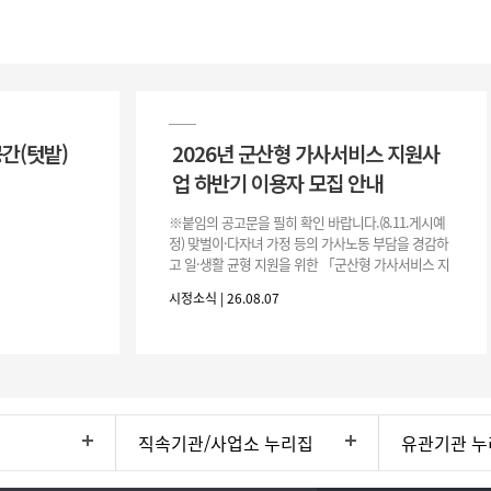
공간(텃밭)
2026년 군산형 가사서비스 지원사
업 하반기 이용자 모집 안내
※붙임의 공고문을 필히 확인 바랍니다.(8.11.게시예
정) 맞벌이·다자녀 가정 등의 가사노동 부담을 경감하
고 일·생활 균형 지원을 위한 「군산형 가사서비스 지
원사업」하반기 이용자를 다음과 같이 추가 모집하오
시정소식 | 26.08.07
니 많은 참여 바랍니다. 1
직속기관/사업소 누리집
유관기관 누