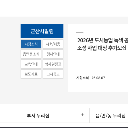
군산시알림
2026년 도시농업 녹색 
시정소식
시험/채용
조성 사업 대상 추가모집
(municipal
읍면동소식
행사안내
news)
교육안내
행사일정표
보도자료
고시공고
시정소식 | 26.08.07
부서 누리집
읍/면/동 누리집