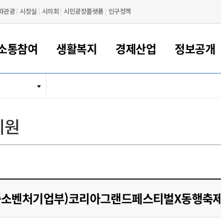
화관광
시장실
시의회
시민광장플랫폼
인구정책
소통참여
생활복지
경제산업
정보공개
새만금 해양거점도시 군산
정보공개 목록/청구
시민참여서비스
여권 민원
기업지원
교육
군산시 소개
군산시 관할권 주요논리
각종 신고/민원
사전정보공표
일자리/창업
차량 민원
상하수도
시청안내
새만금 관할구역 결
주민등록/인감/가
교통안내
기업목록
인사운영
SNS소식
여권발급안내
시민광장플랫폼
교육지원
투자기업 인센티브
정보공개 목록/청구
군산 현황
차량등록사업소 안내
하수도 계획
군산시 명장
사전정보공표
청사종합안내
주민등록/인감/가
시내버스
일반기업 목록
2022년도 통계
조직도
지원
여권 서식
시장에게 바란다
평생교육
기업지원정책
군산의 역사
차량 신규/이전 등록
상수도시설
구인구직
수시공표
전화번호안내
각종서식
택시
사회적경제기업
2023년도 통계
업무
나의민원
학자금대출이자지원
경제 공지/서식
수상현황
저당권 설정/말소 등록
수질검사
청년뜰(청년센터/창업센터)
부서별 팩스번호
시외버스/고속버스
공장 검색
2024년도 통계
부서소
나도한마디
우리아이 꿈탐험 지원사업
기업애로해소SOS
자연지리특성
등록원부 열람/발급
상수도/하수도 요금
시청 오시는 길
철도/항공
2025년도 통계
부서별 
군산시사회적경제지원센터
칭찬합시다
시민정보화교육
강소연구개발특구
행정구역/행정지도
자동차 등록 서식
요금조회납부시스템
여객선
설문조사
부모학교예약시스템
자매결연/국제협력 도시
자동차 과태료 조회 및 납부
공공하수처리시설
교통 관련사이트
일자리 지원사업
중소벤처기업부)코리아그랜드페스티벌X동행축제(
자원봉사참여
군산어린이시청
군산의 상징
자동차 정기(종합)검사 기
주정차단속 문자알
일자리지원센터
간조회 및 검사예약
스
전자민원창
적극행정
디지털배움터