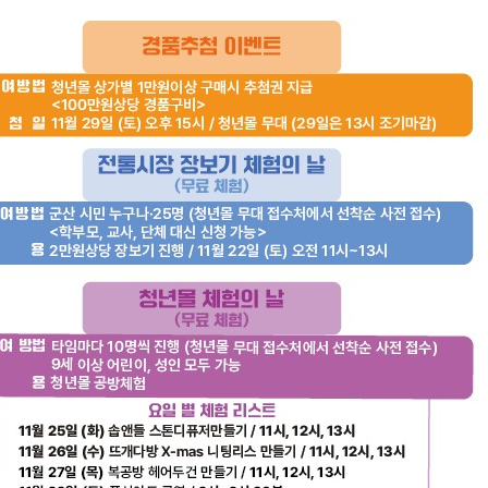
기부자 예우제
기부자 명예의 전당
기금사업
군산시 답례품
고향사랑기부제 소식