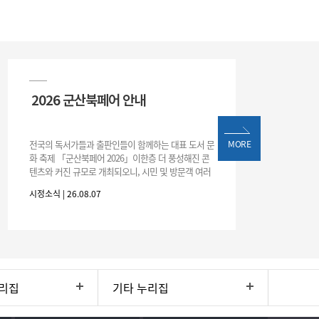
2026 군산북페어 안내
전국의 독서가들과 출판인들이 함께하는 대표 도서 문
MORE
화 축제 「군산북페어 2026」이한층 더 풍성해진 콘
텐츠와 커진 규모로 개최되오니, 시민 및 방문객 여러
분의 많은 관심과 참여 바랍니다.□ 행사 개요행사 기
시정소식 | 26.08.07
간: 2026. 8. 28.
리집
기타 누리집