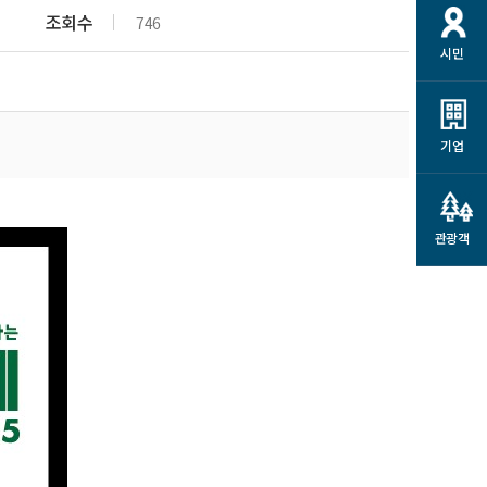
개
재정정보 공개
공공저작물
션
조회수
746
시민
통계정보
행정규제개혁
소상공인 지원
민방위/재난안전
시스템
행정규제개혁안내
고유가 피해지원금
민방위
규제신문고
군산사랑배달 배달의명수
기업
재난안전
규제입증요청
카드수수료 지원
풍수해보험
사
규제정보포털
소상공인지원
재해예방
관광객
관련기관 안내
군산시착한가격업소
시민대상보험
통계
영조물 배상보험
인 현황
군산시민 안전보험
군산시민 자전거보험
군산 상품
농업인안전보험 농가부담
 가이드북
금 지원사업