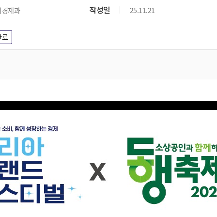
위원회 현황
공공데이터 개방
업무추진비공
군산시 무상교통
작성일
리경제과
25.11.21
공부의 명수
정부24
위원회 명단공개
공공데이터 개방
예산/재정
법률정보
국민신문고
건설
부동산
에너지
완료
환경
청소
위생
위원회 회의록 공개
공공데이터 수요조사
민원편람/서식
한눈에 서비스
전자가족관계등록
예산안내
조례규칙 입법예고
경제동향
도로/가로등
부동산 정보
태양광
환경선언문
청소정보
공중위생
재정공시
조례규칙 입법예고(구)
물가정보
자전거
주소/건축/지적/지리정보
가스/석유
인터넷등기소
환경기본정보
대형폐기물 배출신고
위생용품 제조업
결산보고서
법률정보 관련사이트
사회조사
조상땅찾기
국세청홈택스
화학물질 관리지도
공모사업
생활쓰레기 처리요령
식품위생
중기지방재정계획
사업체조
위택스
미세먼지 대응
음식물쓰레기 처리요령
문화 콘텐츠업
투자심사
통계연보
부동산통합민원
환경영향평가
폐기물 처리시설 현황
예산낭비신고
청년통계
체육
공공데이터포털
석면해체 건축물정보
보조금 부정수급 신고
주민등록
새올전자민원창구
체육시설 안내
환경오염업소 공개
공유재산
체류외국
군산시체육회
환경 관련사이트
재정용어사전
생활체육 공지
군산시 고향사랑기부제
고향사랑기부제 소개
군산상품