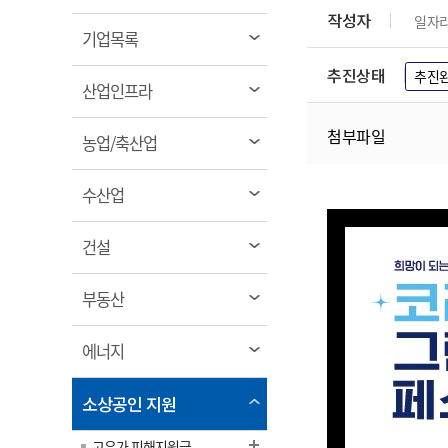
림
계약정보공개
작성자
일자
전화번호안내
전화번호안내
전화번호안내
전화번호안내
전화번호안내
전화번호안내
전화번호안내
전화번호안내
군산시보
장사정보
열
기업목록
입찰/계약정보
읍면동소식
주민복지 안내서
주요시책
림
수산업
찾아오시는길
찾아오시는길
찾아오시는길
찾아오시는길
찾아오시는길
찾아오시는길
찾아오시는길
찾아오시는길
추진상태
추진
용역과제
열
민원편의제도
산업인프라
웹진 열린군산
시정계획
어업현황
림
타기관소식
민원 1회방문 처리제
주요업무
첨부파일
수산물 안전정보
열
농업/축산업
어디서나 민원처리제
시정백서
림
군산수산물 소비촉진행사
상품권 구매 사용 및 관리
사전심사 청구제도
열
수산업
군산 특화 수산물
림
민원인 후견인제
열
건설
복합민원 상담예약제
림
폐업신고 원스톱서비스
열
부동산
납세자 보호관제도
림
『안심상속』 원스톱 서비
열
에너지
스
림
열
소상공인 지원
림
고유가 피해지원금