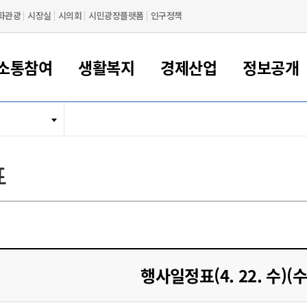
화관광
시장실
시의회
시민광장플랫폼
인구정책
소통참여
생활복지
경제산업
정보공개
새만금 해양거점도시 군산
정보공개 목록/청구
시민참여서비스
여권 민원
기업지원
교육
군산시 소개
군산시 관할권 주요논리
각종 신고/민원
사전정보공표
일자리/창업
차량 민원
상하수도
시청안내
새만금 관할구역 결
주민등록/인감/가
교통안내
기업목록
인사운영
SNS소식
여권발급안내
시민광장플랫폼
교육지원
투자기업 인센티브
정보공개 목록/청구
군산 현황
차량등록사업소 안내
하수도 계획
군산시 명장
사전정보공표
청사종합안내
주민등록/인감/가
시내버스
일반기업 목록
2022년도 통계
조직도
표
여권 서식
시장에게 바란다
평생교육
기업지원정책
군산의 역사
차량 신규/이전 등록
상수도시설
구인구직
수시공표
전화번호안내
각종서식
택시
사회적경제기업
2023년도 통계
업무
나의민원
학자금대출이자지원
경제 공지/서식
수상현황
저당권 설정/말소 등록
수질검사
청년뜰(청년센터/창업센터)
부서별 팩스번호
시외버스/고속버스
공장 검색
2024년도 통계
부서소
나도한마디
우리아이 꿈탐험 지원사업
기업애로해소SOS
자연지리특성
등록원부 열람/발급
상수도/하수도 요금
시청 오시는 길
철도/항공
2025년도 통계
부서별 
군산시사회적경제지원센터
칭찬합시다
시민정보화교육
강소연구개발특구
행정구역/행정지도
자동차 등록 서식
요금조회납부시스템
여객선
설문조사
부모학교예약시스템
자매결연/국제협력 도시
자동차 과태료 조회 및 납부
공공하수처리시설
교통 관련사이트
일자리 지원사업
행사일정표(4. 22. 수)(
자원봉사참여
군산어린이시청
군산의 상징
자동차 정기(종합)검사 기
주정차단속 문자알
일자리지원센터
간조회 및 검사예약
스
전자민원창
적극행정
디지털배움터