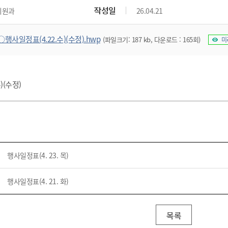
위원회 현황
공공데이터 개방
업무추진비공
군산시 무상교통
작성일
지원과
26.04.21
공부의 명수
정부24
위원회 명단공개
공공데이터 개방
예산/재정
법률정보
국민신문고
건설
부동산
에너지
○행사일정표(4.22.수)(수정).hwp
(파일크기: 187 kb, 다운로드 : 165회)
미
환경
청소
위생
위원회 회의록 공개
공공데이터 수요조사
민원편람/서식
한눈에 서비스
전자가족관계등록
예산안내
조례규칙 입법예고
경제동향
도로/가로등
부동산 정보
태양광
환경선언문
청소정보
공중위생
재정공시
조례규칙 입법예고(구)
물가정보
자전거
주소/건축/지적/지리정보
가스/석유
인터넷등기소
환경기본정보
대형폐기물 배출신고
위생용품 제조업
결산보고서
법률정보 관련사이트
사회조사
)(수정)
조상땅찾기
국세청홈택스
화학물질 관리지도
공모사업
생활쓰레기 처리요령
식품위생
중기지방재정계획
사업체조
위택스
미세먼지 대응
음식물쓰레기 처리요령
문화 콘텐츠업
투자심사
통계연보
부동산통합민원
환경영향평가
폐기물 처리시설 현황
예산낭비신고
청년통계
체육
공공데이터포털
석면해체 건축물정보
보조금 부정수급 신고
주민등록
새올전자민원창구
행사일정표(4. 23. 목)
체육시설 안내
환경오염업소 공개
공유재산
체류외국
군산시체육회
환경 관련사이트
재정용어사전
행사일정표(4. 21. 화)
생활체육 공지
군산시 고향사랑기부제
고향사랑기부제 소개
군산상품
목록