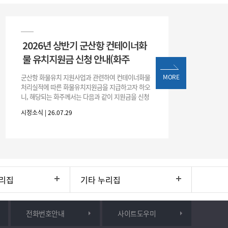
2026년 상반기 군산항 컨테이너화
물 유치지원금 신청 안내(화주
군산항 화물유치 지원사업과 관련하여 컨테이너화물
MORE
처리실적에 따른 화물유치지원금을 지급하고자 하오
니, 해당되는 화주께서는 다음과 같이 지원금을 신청
하시기 바랍니다. 1. 해당기간 : ‘25. 11. 1. ~ '26. 4. 30.
시정소식 | 26.07.29
(6개월
리집
기타 누리집
전화번호안내
사이트도우미