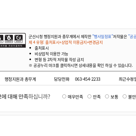
기부자 예우제
기부자 명예의 전당
기금사업
군산시 답례품
군산시청 행정지원과 총무계에서 제작한
"행사일정표"
저작물은
"공공
고향사랑기부제 소식
제 4 유형: 출처표시+상업적 이용금지+변경금지
출처표시
비상업적 이용만 가능
변형 등 2차적 저작물 작성 금지
※ 공공누리 마크를 클릭하시면 상세내용을 확인 하실 수 있습니다.
행정지원과 총무계
담당전화
063-454-2233
최근수정
에 대해 만족
하십니까?
매우만족
만족
보통
불만