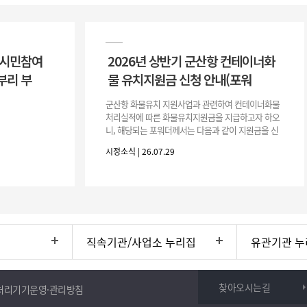
 시민참여
2026년 상반기 군산항 컨테이너화
부리 부
물 유치지원금 신청 안내(포워
군산항 화물유치 지원사업과 관련하여 컨테이너화물
처리실적에 따른 화물유치지원금을 지급하고자 하오
니, 해당되는 포워더께서는 다음과 같이 지원금을 신
청하시기 바랍니다. 1. 해당기간 : ‘25. 11. 1. ~ '26. 4.
시정소식 | 26.07.29
30.(6개
직속기관/사업소 누리집
유관기관 누
찾아오시는길
처리기기운영·관리방침