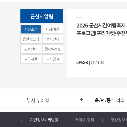
군산시알림
2026 군산시간여행축제
시정소식
시험/채용
프로그램(프리마켓/주전
(municipal
읍면동소식
행사안내
news)
교육안내
행사일정표
보도자료
고시공고
시정소식 | 26.07.30
부서 누리집
읍/면/동 누리집
개인정보처리방침
저작권 정책
영상정보