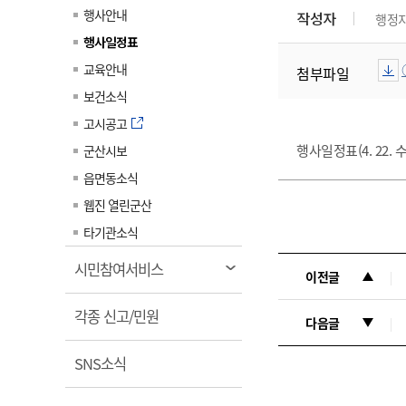
계약정보공개
행사안내
작성자
행정
전화번호안내
전화번호안내
전화번호안내
전화번호안내
전화번호안내
전화번호안내
전화번호안내
전화번호안내
군산시보
장사정보
행사일정표
입찰/계약정보
읍면동소식
주민복지 안내서
주요시책
수산업
찾아오시는길
찾아오시는길
찾아오시는길
찾아오시는길
찾아오시는길
찾아오시는길
찾아오시는길
찾아오시는길
교육안내
첨부파일
용역과제
민원편의제도
웹진 열린군산
시정계획
어업현황
보건소식
타기관소식
민원 1회방문 처리제
주요업무
수산물 안전정보
고시공고
어디서나 민원처리제
시정백서
행사일정표(4. 22. 수
군산시보
군산수산물 소비촉진행사
상품권 구매 사용 및 관리
사전심사 청구제도
읍면동소식
군산 특화 수산물
민원인 후견인제
웹진 열린군산
복합민원 상담예약제
타기관소식
폐업신고 원스톱서비스
열
시민참여서비스
이전글
납세자 보호관제도
림
열
『안심상속』 원스톱 서비
각종 신고/민원
다음글
스
림
열
SNS소식
림