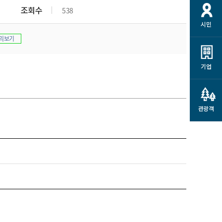
개
재정정보 공개
공공저작물
션
조회수
538
시민
통계정보
행정규제개혁
소상공인 지원
리보기
민방위/재난안전
시스템
행정규제개혁안내
고유가 피해지원금
민방위
규제신문고
군산사랑배달 배달의명수
기업
재난안전
규제입증요청
카드수수료 지원
풍수해보험
사
규제정보포털
소상공인지원
재해예방
관광객
관련기관 안내
군산시착한가격업소
시민대상보험
통계
영조물 배상보험
인 현황
군산시민 안전보험
군산시민 자전거보험
군산 상품
농업인안전보험 농가부담
 가이드북
금 지원사업