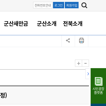
전화번호안내
로그인
회원가입
군산새만금
군산소개
전북소개
정 대응
족관계
부서/업무
RE100의 중심 새만금
도시/공원/주택
산업인프라
정책실명제
토지/건축
읍면동 안내
군산새만금 홍보 영상
조직운영6대지표
농업/축산업
도시재생
지방세
족관계
도시계획/지구단위계획
군산국가산업단지
정책실명제 안내
지방세
도시재생사업
민선8기 농업비전/발전방
공무원 정원
향
-
+
공원녹지
군산2국가산업단지
국민신청실명제안내
지방세환급금신청
도시재생(현장)지원센터
과장급이상 상위직 비율
농산물 유통
식
주택
새만금산업단지
정책실명제 중점관리 대상
지방세 상담챗봇
도시재생시설 현황
공무원 1인당 주민수
가축방역
자료실
자유무역지역
도시재생 공지/행사
현장공무원 비율
동물복지
지방산업단지
재정규모대비 인건비운영
시민광장
농공단지
실국본부수
플랫폼
수정)
림 서비
산업단지 지도
내고장 알리미
구
항만/여객/공항/철도/컨벤