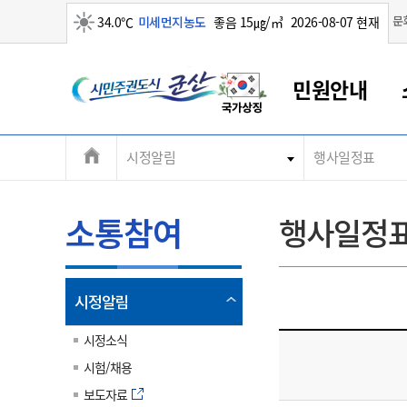
맑음
문
34.0℃
미세먼지농도
좋음 15㎍/㎥
2026-08-07 현재
시
민원안내
민
전
시정알림
행사일정표
군산새만금
민원안내
소통참여
생활복지
경제산업
정보공개
군산소개
전북소개
주
군산에서 시작되는 새만금
전북특별자치도 소개
군산사랑상품권
민원창구안내
정보공개제도
복지/보건
시정알림
군산시 비전
체
권
민원이용안내
시정소식
인구정책
상품권 안내
제도안내
전북특별자치도란?
메
소통참여
행사일정
민원수수료
시험/채용
통합돌봄
상품권 공지사항
비공개대상정보
전북특별자치도 용어 Q&A
뉴
도
종합민원창구
보도자료
주민복지
상품권 Q&A
불복구제절차
자료실
시
아름다운 배려창구
행사안내
아동/청소년
상품권 이용규약
수수료
열
시정알림
홍보영상 게시판
토지정보민원창구
행사일정표
여성/가족
판매대행점 조회
정보공개서식
림
군
대표전화
대표전화
대표전화
대표전화
대표전화
대표전화
대표전화
대표전화
063-454-4000
063-454-4000
063-454-4000
063-454-4000
063-454-4000
063-454-4000
063-454-4000
063-454-4000
시정소식
무인민원발급기
교육안내
노인복지
지류상품권 재고조회
시험/채용
산
보건소식
장애인복지
부서 및 담당자 연락처
부서 및 담당자 연락처
부서 및 담당자 연락처
부서 및 담당자 연락처
부서 및 담당자 연락처
부서 및 담당자 연락처
부서 및 담당자 연락처
부서 및 담당자 연락처
보도자료
고시공고
사회서비스(바우처)