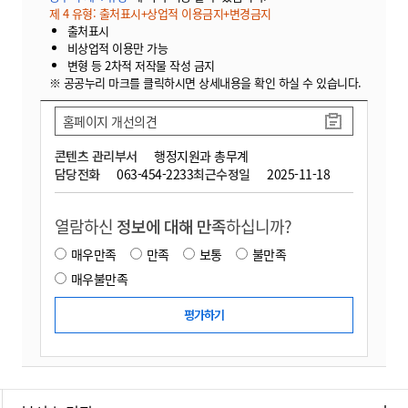
제 4 유형: 출처표시+상업적 이용금지+변경금지
출처표시
비상업적 이용만 가능
변형 등 2차적 저작물 작성 금지
※ 공공누리 마크를 클릭하시면 상세내용을 확인 하실 수 있습니다.
홈페이지 개선의견
콘텐츠 관리부서
행정지원과 총무계
담당전화
063-454-2233
최근수정일
2025-11-18
열람하신
정보에 대해 만족
하십니까?
매우만족
만족
보통
불만족
매우불만족