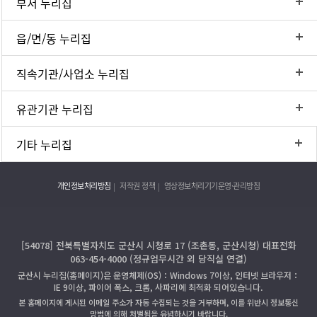
부서 누리집
읍/면/동 누리집
직속기관/사업소 누리집
유관기관 누리집
기타 누리집
개인정보처리방침
저작권 정책
영상정보처리기기운영·관리방침
[54078] 전북특별자치도 군산시 시청로 17 (조촌동, 군산시청) 대표전화
063-454-4000 (정규업무시간 외 당직실 연결)
군산시 누리집(홈페이지)은 운영체제(OS)：Windows 7이상, 인터넷 브라우저：
IE 9이상, 파이어 폭스, 크롬, 사파리에 최적화 되어있습니다.
본 홈페이지에 게시된 이메일 주소가 자동 수집되는 것을 거부하며, 이를 위반시 정보통신
망법에 의해 처벌됨을 유념하시기 바랍니다.