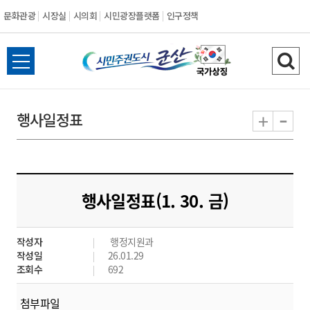
문화관광
시장실
시의회
시민광장플랫폼
인구정책
시
전
검
민
체
색
메
하
-
+
행사일정표
주
뉴
기
열
권
기
도
행사일정표(1. 30. 금)
시
작성자
행정지원과
군
작성일
26.01.29
조회수
692
산
첨부파일