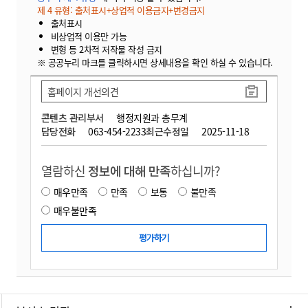
제 4 유형: 출처표시+상업적 이용금지+변경금지
출처표시
비상업적 이용만 가능
변형 등 2차적 저작물 작성 금지
※ 공공누리 마크를 클릭하시면 상세내용을 확인 하실 수 있습니다.
홈페이지 개선의견
콘텐츠 관리부서
행정지원과 총무계
담당전화
063-454-2233
최근수정일
2025-11-18
열람하신
정보에 대해 만족
하십니까?
매우만족
만족
보통
불만족
매우불만족