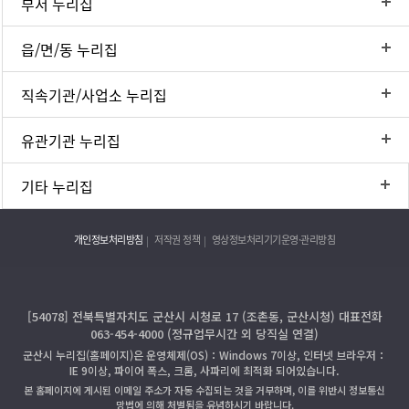
부서 누리집
읍/면/동 누리집
직속기관/사업소 누리집
유관기관 누리집
기타 누리집
개인정보처리방침
저작권 정책
영상정보처리기기운영·관리방침
[54078] 전북특별자치도 군산시 시청로 17 (조촌동, 군산시청) 대표전화
063-454-4000 (정규업무시간 외 당직실 연결)
군산시 누리집(홈페이지)은 운영체제(OS)：Windows 7이상, 인터넷 브라우저：
IE 9이상, 파이어 폭스, 크롬, 사파리에 최적화 되어있습니다.
본 홈페이지에 게시된 이메일 주소가 자동 수집되는 것을 거부하며, 이를 위반시 정보통신
망법에 의해 처벌됨을 유념하시기 바랍니다.