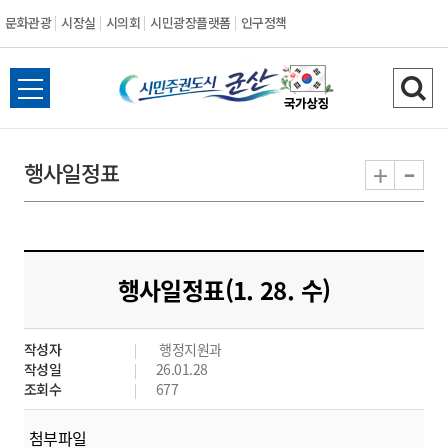
문화관광
시장실
시의회
시민광장플랫폼
인구정책
시
전
검
민
체
색
메
하
-
+
행사일정표
주
뉴
기
열
권
기
도
행사일정표(1. 28. 수)
시
작성자
행정지원과
군
작성일
26.01.28
조회수
677
산
첨부파일