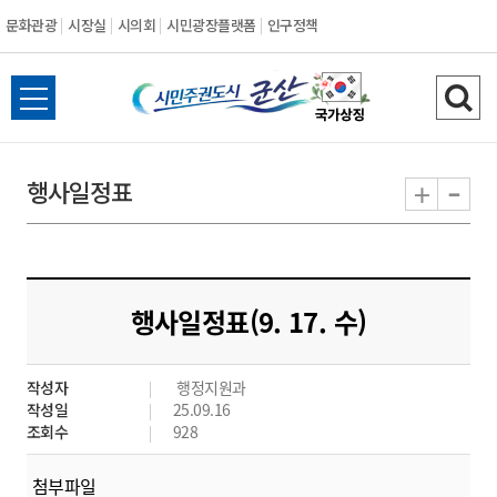
문화관광
시장실
시의회
시민광장플랫폼
인구정책
시
전
검
민
체
색
메
하
-
+
행사일정표
주
뉴
기
열
권
기
도
행사일정표(9. 17. 수)
시
작성자
행정지원과
군
작성일
25.09.16
조회수
928
산
첨부파일