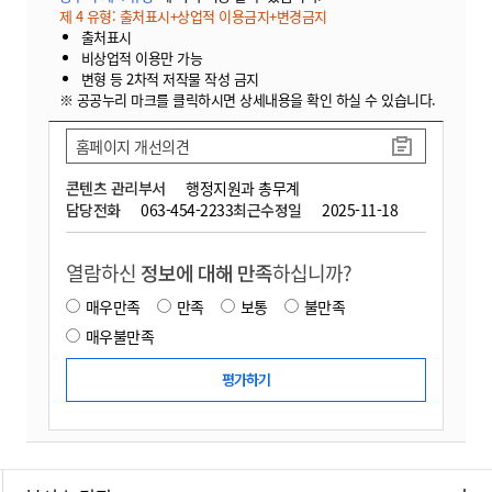
제 4 유형: 출처표시+상업적 이용금지+변경금지
출처표시
비상업적 이용만 가능
변형 등 2차적 저작물 작성 금지
※ 공공누리 마크를 클릭하시면 상세내용을 확인 하실 수 있습니다.
홈페이지 개선의견
콘텐츠 관리부서
행정지원과 총무계
담당전화
063-454-2233
최근수정일
2025-11-18
열람하신
정보에 대해 만족
하십니까?
매우만족
만족
보통
불만족
매우불만족