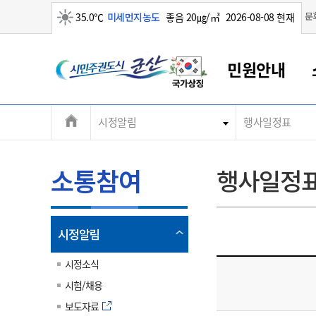
맑음
문
35.0℃
미세먼지농도
좋음 20㎍/㎥
2026-08-08 현재
시
민원안내
민
전
시정알림
행사일정표
군산새만금
민원안내
소통참여
생활복지
경제산업
정보공개
군산소개
전북소개
주
군산에서 시작되는 새만금
전북특별자치도 소개
군산사랑상품권
민원창구안내
정보공개제도
복지/보건
시정알림
군산시 비전
체
권
민원이용안내
시정소식
인구정책
상품권 안내
제도안내
전북특별자치도란?
메
소통참여
행사일정
민원수수료
시험/채용
통합돌봄
상품권 공지사항
비공개대상정보
전북특별자치도 용어 Q&A
뉴
도
종합민원창구
보도자료
주민복지
상품권 Q&A
불복구제절차
자료실
시
아름다운 배려창구
행사안내
아동/청소년
상품권 이용규약
수수료
열
시정알림
홍보영상 게시판
토지정보민원창구
행사일정표
여성/가족
판매대행점 조회
정보공개서식
림
군
대표전화
대표전화
대표전화
대표전화
대표전화
대표전화
대표전화
대표전화
063-454-4000
063-454-4000
063-454-4000
063-454-4000
063-454-4000
063-454-4000
063-454-4000
063-454-4000
시정소식
무인민원발급기
교육안내
노인복지
지류상품권 재고조회
시험/채용
산
보건소식
장애인복지
부서 및 담당자 연락처
부서 및 담당자 연락처
부서 및 담당자 연락처
부서 및 담당자 연락처
부서 및 담당자 연락처
부서 및 담당자 연락처
부서 및 담당자 연락처
부서 및 담당자 연락처
보도자료
고시공고
사회서비스(바우처)