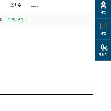
개
재정정보 공개
공공저작물
션
조회수
1106
시민
통계정보
행정규제개혁
소상공인 지원
회)
미리보기
민방위/재난안전
시스템
행정규제개혁안내
고유가 피해지원금
민방위
규제신문고
군산사랑배달 배달의명수
기업
재난안전
규제입증요청
카드수수료 지원
풍수해보험
사
규제정보포털
소상공인지원
재해예방
관광객
관련기관 안내
군산시착한가격업소
시민대상보험
통계
영조물 배상보험
인 현황
군산시민 안전보험
군산시민 자전거보험
군산 상품
농업인안전보험 농가부담
 가이드북
금 지원사업