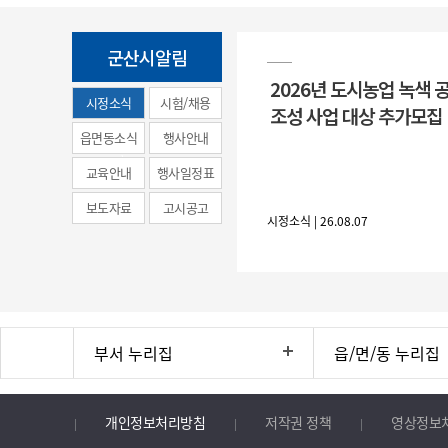
군산시알림
2026년 도시농업 녹색 
시정소식
시험/채용
조성 사업 대상 추가모집
(municipal
읍면동소식
행사안내
news)
교육안내
행사일정표
보도자료
고시공고
시정소식 | 26.08.07
부서 누리집
읍/면/동 누리집
개인정보처리방침
저작권 정책
영상정보