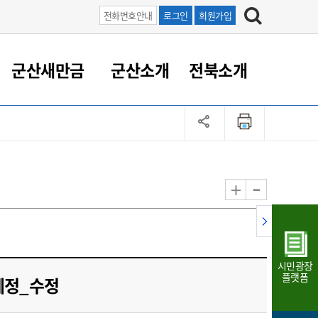
전화번호안내
로그인
회원가입
군산새만금
군산소개
전북소개
정 대응
족관계
부서/업무
RE100의 중심 새만금
도시/공원/주택
산업인프라
정책실명제
토지/건축
읍면동 안내
군산새만금 홍보 영상
조직운영6대지표
농업/축산업
도시재생
지방세
족관계
도시계획/지구단위계획
군산국가산업단지
정책실명제 안내
지방세
도시재생사업
민선8기 농업비전/발전방
공무원 정원
향
-
+
공원녹지
군산2국가산업단지
국민신청실명제안내
지방세환급금신청
도시재생(현장)지원센터
과장급이상 상위직 비율
농산물 유통
식
주택
새만금산업단지
정책실명제 중점관리 대상
지방세 상담챗봇
도시재생시설 현황
공무원 1인당 주민수
가축방역
자료실
자유무역지역
도시재생 공지/행사
현장공무원 비율
동물복지
지방산업단지
재정규모대비 인건비운영
시민광장
농공단지
실국본부수
플랫폼
_예정_수정
림 서비
산업단지 지도
내고장 알리미
구
항만/여객/공항/철도/컨벤