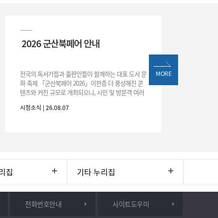
2026 군산북페어 안내
전국의 독서가들과 출판인들이 함께하는 대표 도서 문
MORE
화 축제 「군산북페어 2026」이한층 더 풍성해진 콘
텐츠와 커진 규모로 개최되오니, 시민 및 방문객 여러
분의 많은 관심과 참여 바랍니다.□ 행사 개요행사 기
시정소식 | 26.08.07
간: 2026. 8. 28.
리집
기타 누리집
전화번호안내
사이트도우미