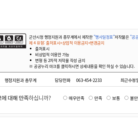
기부자 예우제
기부자 명예의 전당
기금사업
군산시 답례품
군산시청 행정지원과 총무계에서 제작한
"행사일정표"
저작물은
"공공
고향사랑기부제 소식
제 4 유형: 출처표시+상업적 이용금지+변경금지
출처표시
비상업적 이용만 가능
변형 등 2차적 저작물 작성 금지
※ 공공누리 마크를 클릭하시면 상세내용을 확인 하실 수 있습니다.
행정지원과 총무계
담당전화
063-454-2233
최근수정
에 대해 만족
하십니까?
매우만족
만족
보통
불만