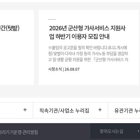
공간(텃밭)
2026년 군산형 가사서비스 지원사
업 하반기 이용자 모집 안내
※붙임의 공고문을 필히 확인 바랍니다.(8.11.게시예
정) 맞벌이·다자녀 가정 등의 가사노동 부담을 경감하
고 일·생활 균형 지원을 위한 「군산형 가사서비스 지
원사업」하반기 이용자를 다음과 같이 추가 모집하오
시정소식 | 26.08.07
니 많은 참여 바랍니다. 1
직속기관/사업소 누리집
유관기관 누
찾아오시는길
처리기기운영·관리방침