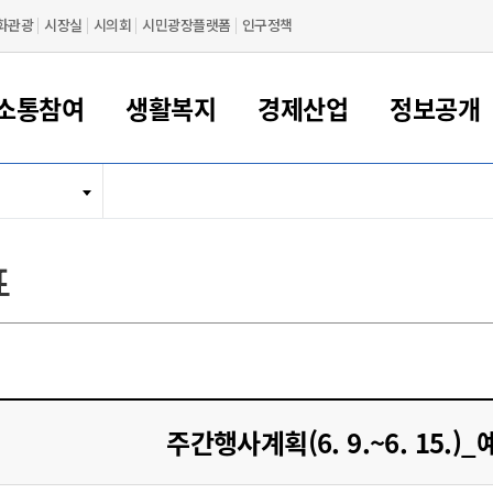
화관광
시장실
시의회
시민광장플랫폼
인구정책
소통참여
생활복지
경제산업
정보공개
새만금 해양거점도시 군산
정보공개 목록/청구
시민참여서비스
여권 민원
기업지원
교육
군산시 소개
군산시 관할권 주요논리
각종 신고/민원
사전정보공표
일자리/창업
차량 민원
상하수도
시청안내
새만금 관할구역 결
주민등록/인감/가
교통안내
기업목록
인사운영
SNS소식
여권발급안내
시민광장플랫폼
교육지원
투자기업 인센티브
정보공개 목록/청구
군산 현황
차량등록사업소 안내
하수도 계획
군산시 명장
사전정보공표
청사종합안내
주민등록/인감/가
시내버스
일반기업 목록
2022년도 통계
조직도
표
여권 서식
시장에게 바란다
평생교육
기업지원정책
군산의 역사
차량 신규/이전 등록
상수도시설
구인구직
수시공표
전화번호안내
각종서식
택시
사회적경제기업
2023년도 통계
업무
나의민원
학자금대출이자지원
경제 공지/서식
수상현황
저당권 설정/말소 등록
수질검사
청년뜰(청년센터/창업센터)
부서별 팩스번호
시외버스/고속버스
공장 검색
2024년도 통계
부서소
나도한마디
우리아이 꿈탐험 지원사업
기업애로해소SOS
자연지리특성
등록원부 열람/발급
상수도/하수도 요금
시청 오시는 길
철도/항공
2025년도 통계
부서별 
군산시사회적경제지원센터
칭찬합시다
시민정보화교육
강소연구개발특구
행정구역/행정지도
자동차 등록 서식
요금조회납부시스템
여객선
설문조사
부모학교예약시스템
자매결연/국제협력 도시
자동차 과태료 조회 및 납부
공공하수처리시설
교통 관련사이트
일자리 지원사업
주간행사계획(6. 9.~6. 15.)
자원봉사참여
군산어린이시청
군산의 상징
자동차 정기(종합)검사 기
주정차단속 문자알
일자리지원센터
간조회 및 검사예약
스
전자민원창
적극행정
디지털배움터