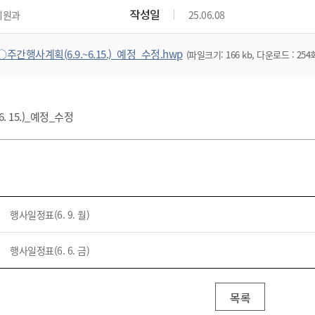
위원회 현황
공공데이터 개방
업무추진비공
군산시 무상교통
작성일
지원과
25.06.08
공부의 명수
정부24
위원회 명단공개
공공데이터 개방
예산/재정
법률정보
국민신문고
건설
부동산
에너지
○주간행사계획(6.9.~6.15.)_예정_수정.hwp
(파일크기: 166 kb, 다운로드 : 254
환경
청소
위생
위원회 회의록 공개
공공데이터 수요조사
민원편람/서식
한눈에 서비스
전자가족관계등록
예산안내
조례규칙 입법예고
경제동향
도로/가로등
부동산 정보
태양광
환경선언문
청소정보
공중위생
재정공시
조례규칙 입법예고(구)
물가정보
자전거
주소/건축/지적/지리정보
가스/석유
인터넷등기소
환경기본정보
대형폐기물 배출신고
위생용품 제조업
결산보고서
법률정보 관련사이트
사회조사
6. 15.)_예정_수정
조상땅찾기
국세청홈택스
화학물질 관리지도
공모사업
생활쓰레기 처리요령
식품위생
중기지방재정계획
사업체조
위택스
미세먼지 대응
음식물쓰레기 처리요령
문화 콘텐츠업
투자심사
통계연보
부동산통합민원
환경영향평가
폐기물 처리시설 현황
예산낭비신고
청년통계
체육
공공데이터포털
석면해체 건축물정보
보조금 부정수급 신고
주민등록
새올전자민원창구
행사일정표(6. 9. 월)
체육시설 안내
환경오염업소 공개
공유재산
체류외국
군산시체육회
환경 관련사이트
재정용어사전
행사일정표(6. 6. 금)
생활체육 공지
군산시 고향사랑기부제
고향사랑기부제 소개
군산상품
목록