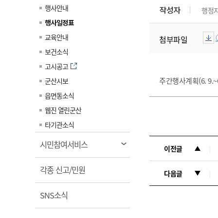
계약정보공개
행사안내
작성자
행정
전화번호안내
전화번호안내
전화번호안내
전화번호안내
전화번호안내
전화번호안내
전화번호안내
전화번호안내
군산시보
장사정보
행사일정표
입찰/계약정보
읍면동소식
주민복지 안내서
주요시책
수산업
찾아오시는길
찾아오시는길
찾아오시는길
찾아오시는길
찾아오시는길
찾아오시는길
찾아오시는길
찾아오시는길
교육안내
첨부파일
용역과제
민원편의제도
웹진 열린군산
시정계획
어업현황
보건소식
타기관소식
민원 1회방문 처리제
주요업무
수산물 안전정보
고시공고
어디서나 민원처리제
시정백서
주간행사계획(6. 9.~
군산시보
군산수산물 소비촉진행사
상품권 구매 사용 및 관리
사전심사 청구제도
읍면동소식
군산 특화 수산물
민원인 후견인제
웹진 열린군산
복합민원 상담예약제
타기관소식
폐업신고 원스톱서비스
열
시민참여서비스
이전글
납세자 보호관제도
림
열
『안심상속』 원스톱 서비
각종 신고/민원
다음글
스
림
열
SNS소식
림