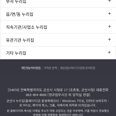
부서 누리집
읍/면/동 누리집
직속기관/사업소 누리집
유관기관 누리집
기타 누리집
개인정보처리방침
저작권 정책
영상정보처리기기운영·관리방침
[54078] 전북특별자치도 군산시 시청로 17 (조촌동, 군산시청) 대표전화
063-454-4000 (정규업무시간 외 당직실 연결)
군산시 누리집(홈페이지)은 운영체제(OS)：Windows 7이상, 인터넷 브라우저：
IE 9이상, 파이어 폭스, 크롬, 사파리에 최적화 되어있습니다.
본 홈페이지에 게시된 이메일 주소가 자동 수집되는 것을 거부하며, 이를 위반시 정보통신
망법에 의해 처벌됨을 유념하시기 바랍니다.