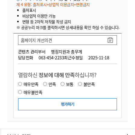
제 4 유형: 출처표시+상업적 이용금지+변경금지
출처표시
비상업적 이용만 가능
변형 등 2차적 저작물 작성 금지
※ 공공누리 마크를 클릭하시면 상세내용을 확인 하실 수 있습니다.
홈페이지 개선의견
콘텐츠 관리부서
행정지원과 총무계
담당전화
063-454-2233
최근수정일
2025-11-18
열람하신
정보에 대해 만족
하십니까?
매우만족
만족
보통
불만족
매우불만족