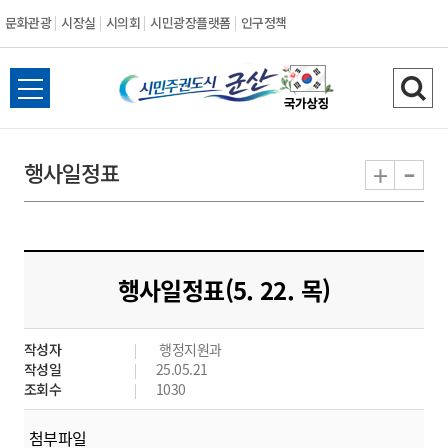
문화관광
시장실
시의회
시민광장플랫폼
인구정책
시
전
검
민
체
색
메
하
-
+
행사일정표
주
뉴
기
열
권
기
도
행사일정표(5. 22. 목)
시
작성자
행정지원과
군
작성일
25.05.21
조회수
1030
산
첨부파일