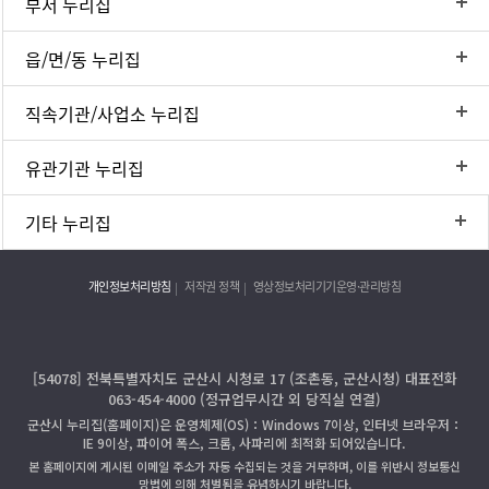
부서 누리집
읍/면/동 누리집
직속기관/사업소 누리집
유관기관 누리집
기타 누리집
개인정보처리방침
저작권 정책
영상정보처리기기운영·관리방침
[54078] 전북특별자치도 군산시 시청로 17 (조촌동, 군산시청) 대표전화
063-454-4000 (정규업무시간 외 당직실 연결)
군산시 누리집(홈페이지)은 운영체제(OS)：Windows 7이상, 인터넷 브라우저：
IE 9이상, 파이어 폭스, 크롬, 사파리에 최적화 되어있습니다.
본 홈페이지에 게시된 이메일 주소가 자동 수집되는 것을 거부하며, 이를 위반시 정보통신
망법에 의해 처벌됨을 유념하시기 바랍니다.