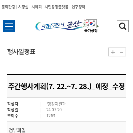
문화관광
시장실
시의회
시민광장플랫폼
인구정책
시
전
검
민
체
색
메
하
-
+
행사일정표
주
뉴
기
열
권
기
도
주간행사계획(7. 22.~7. 28.)_예정_수정
시
작성자
행정지원과
군
작성일
24.07.20
조회수
1263
산
첨부파일