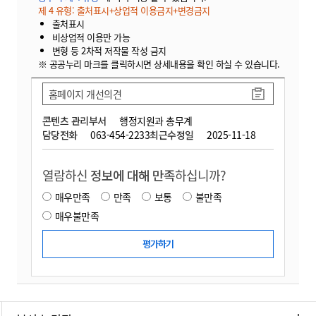
제 4 유형: 출처표시+상업적 이용금지+변경금지
출처표시
비상업적 이용만 가능
변형 등 2차적 저작물 작성 금지
※ 공공누리 마크를 클릭하시면 상세내용을 확인 하실 수 있습니다.
홈페이지 개선의견
콘텐츠 관리부서
행정지원과 총무계
담당전화
063-454-2233
최근수정일
2025-11-18
열람하신
정보에 대해 만족
하십니까?
매우만족
만족
보통
불만족
매우불만족