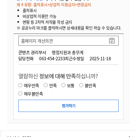
제 4 유형: 출처표시+상업적 이용금지+변경금지
출처표시
비상업적 이용만 가능
변형 등 2차적 저작물 작성 금지
※ 공공누리 마크를 클릭하시면 상세내용을 확인 하실 수 있습니다.
홈페이지 개선의견
콘텐츠 관리부서
행정지원과 총무계
담당전화
063-454-2233
최근수정일
2025-11-18
열람하신
정보에 대해 만족
하십니까?
매우만족
만족
보통
불만족
매우불만족