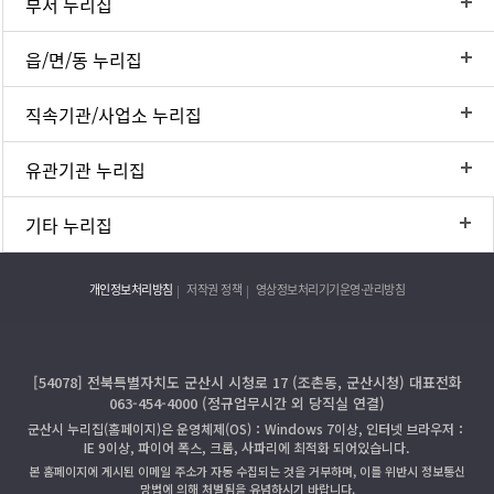
부서 누리집
읍/면/동 누리집
직속기관/사업소 누리집
유관기관 누리집
기타 누리집
개인정보처리방침
저작권 정책
영상정보처리기기운영·관리방침
[54078] 전북특별자치도 군산시 시청로 17 (조촌동, 군산시청) 대표전화
063-454-4000 (정규업무시간 외 당직실 연결)
군산시 누리집(홈페이지)은 운영체제(OS)：Windows 7이상, 인터넷 브라우저：
IE 9이상, 파이어 폭스, 크롬, 사파리에 최적화 되어있습니다.
본 홈페이지에 게시된 이메일 주소가 자동 수집되는 것을 거부하며, 이를 위반시 정보통신
망법에 의해 처벌됨을 유념하시기 바랍니다.