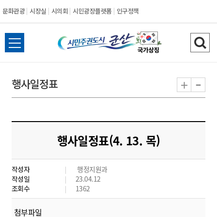
문화관광
시장실
시의회
시민광장플랫폼
인구정책
시
전
검
민
체
색
메
하
-
+
행사일정표
주
뉴
기
열
권
기
도
행사일정표(4. 13. 목)
시
작성자
행정지원과
군
작성일
23.04.12
조회수
1362
산
첨부파일