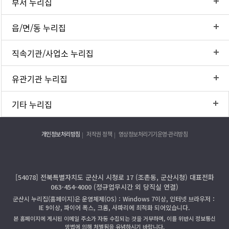
부서 누리집
읍/면/동 누리집
직속기관/사업소 누리집
유관기관 누리집
기타 누리집
개인정보처리방침
저작권 정책
영상정보처리기기운영·관리방침
[54078] 전북특별자치도 군산시 시청로 17 (조촌동, 군산시청) 대표전화
063-454-4000 (정규업무시간 외 당직실 연결)
군산시 누리집(홈페이지)은 운영체제(OS)：Windows 7이상, 인터넷 브라우저：
IE 9이상, 파이어 폭스, 크롬, 사파리에 최적화 되어있습니다.
본 홈페이지에 게시된 이메일 주소가 자동 수집되는 것을 거부하며, 이를 위반시 정보통신
망법에 의해 처벌됨을 유념하시기 바랍니다.