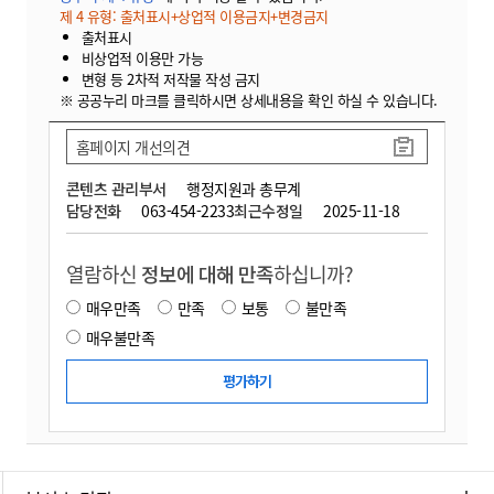
제 4 유형: 출처표시+상업적 이용금지+변경금지
출처표시
비상업적 이용만 가능
변형 등 2차적 저작물 작성 금지
※ 공공누리 마크를 클릭하시면 상세내용을 확인 하실 수 있습니다.
홈페이지 개선의견
콘텐츠 관리부서
행정지원과 총무계
담당전화
063-454-2233
최근수정일
2025-11-18
열람하신
정보에 대해 만족
하십니까?
매우만족
만족
보통
불만족
매우불만족