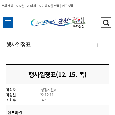
문화관광
시장실
시의회
시민광장플랫폼
인구정책
시
전
검
민
체
색
메
하
-
+
행사일정표
주
뉴
기
열
권
기
도
행사일정표(12. 15. 목)
시
작성자
행정지원과
군
작성일
22.12.14
조회수
1420
산
첨부파일