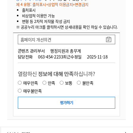
제 4 유형: 출처표시+상업적 이용금지+변경금지
출처표시
비상업적 이용만 가능
변형 등 2차적 저작물 작성 금지
※ 공공누리 마크를 클릭하시면 상세내용을 확인 하실 수 있습니다.
홈페이지 개선의견
콘텐츠 관리부서
행정지원과 총무계
담당전화
063-454-2233
최근수정일
2025-11-18
열람하신
정보에 대해 만족
하십니까?
매우만족
만족
보통
불만족
매우불만족