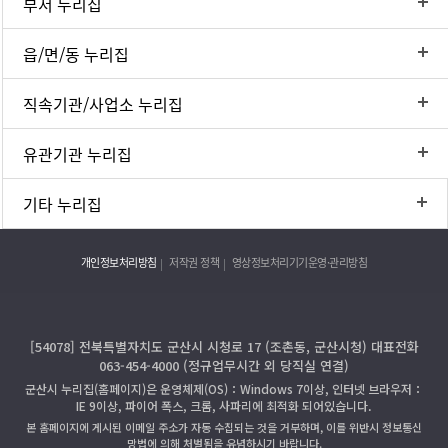
부서 누리집
읍/면/동 누리집
직속기관/사업소 누리집
유관기관 누리집
기타 누리집
개인정보처리방침
저작권 정책
영상정보처리기기운영·관리방침
[54078] 전북특별자치도 군산시 시청로 17 (조촌동, 군산시청) 대표전화
063-454-4000 (정규업무시간 외 당직실 연결)
군산시 누리집(홈페이지)은 운영체제(OS)：Windows 7이상, 인터넷 브라우저：
IE 9이상, 파이어 폭스, 크롬, 사파리에 최적화 되어있습니다.
본 홈페이지에 게시된 이메일 주소가 자동 수집되는 것을 거부하며, 이를 위반시 정보통신
망법에 의해 처벌됨을 유념하시기 바랍니다.