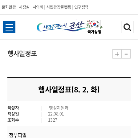
문화관광
시장실
시의회
시민광장플랫폼
인구정책
시
전
검
민
체
색
메
하
-
+
행사일정표
주
뉴
기
열
권
기
도
행사일정표(8. 2. 화)
시
작성자
행정지원과
군
작성일
22.08.01
조회수
1327
산
첨부파일